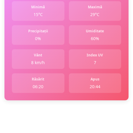
Minimă
Maximă
15°C
29°C
Precipitații
Umiditate
0%
60%
Vânt
Index UV
8 km/h
7
Răsărit
Apus
06:20
20:44