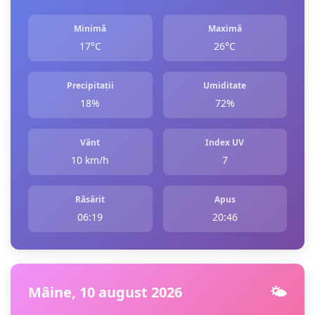
Minimă
Maximă
17°C
26°C
Precipitații
Umiditate
18%
72%
Vânt
Index UV
10 km/h
7
Răsărit
Apus
06:19
20:46
Mâine, 10 august 2026
🌤️