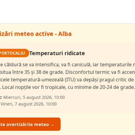
izări meteo active - Alba
Temperaturi ridicate
PORTOCALIU
de căldură se va intensifica, va fi caniculă, iar temperaturil
 situa între 35 și 38 de grade. Disconfortul termic va fi accen
dicele temperatură-umezeală (ITU) va depăși pragul critic de
i. Local nopțile vor fi tropicale, cu minime de 20-24 de grade.
:
Miercuri, 5 august 2026, 10:00
Vineri, 7 august 2026, 10:00
ate avertizările meteo →