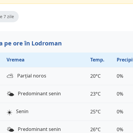
e 7 zile
 pe ore în Lodroman
Vremea
Temp.
Precipi
⛅️
Parțial noros
20°C
0%
🌤️
Predominant senin
23°C
0%
☀️
Senin
25°C
0%
🌤️
Predominant senin
26°C
0%