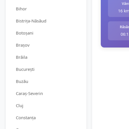
Vân
Bihor
16 k
Bistrița-Năsăud
Răsăr
Botoșani
06:1
Brașov
Brăila
București
Buzău
Caraș-Severin
Cluj
Constanța