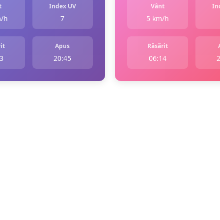
t
Index UV
Vânt
In
m/h
7
5 km/h
it
Apus
Răsărit
3
20:45
06:14