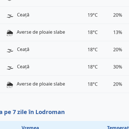
🌫️
Ceață
19°C
20%
🌦️
Averse de ploaie slabe
18°C
13%
🌫️
Ceață
18°C
20%
🌫️
Ceață
18°C
30%
🌦️
Averse de ploaie slabe
18°C
20%
 pe 7 zile în Lodroman
Vremea
Temperat