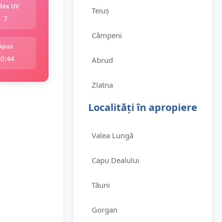
dex UV
Teiuș
7
Câmpeni
Apus
20:44
Abrud
Zlatna
Localități în apropiere
Valea Lungă
Capu Dealului
Tăuni
Gorgan