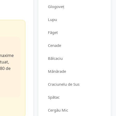
Glogoveț
Lupu
Făget
Cenade
e maxime
Bălcaciu
tuat,
 80 de
Mănărade
Craciunelu de Sus
Spătac
Cergău Mic