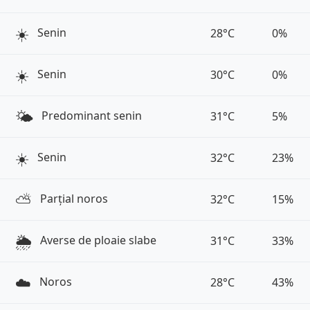
☀️
Senin
28°C
0%
☀️
Senin
30°C
0%
🌤️
Predominant senin
31°C
5%
☀️
Senin
32°C
23%
⛅️
Parțial noros
32°C
15%
🌦️
Averse de ploaie slabe
31°C
33%
☁️
Noros
28°C
43%