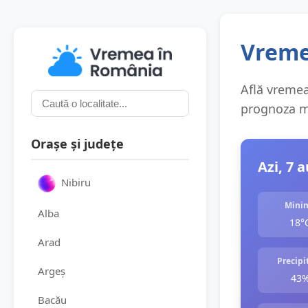
Vreme
Află vremea
prognoza me
Orașe și județe
Azi, 7 
Nibiru
Mini
Alba
18°
Arad
Precipit
Argeș
43
Bacău