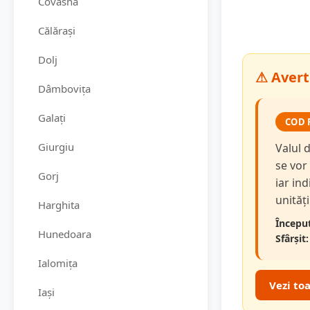
Covasna
Călărași
Dolj
⚠ Avert
Dâmbovița
Galați
COD 
Giurgiu
Valul 
se vor
Gorj
iar in
unităț
Harghita
Început
Hunedoara
Sfârșit:
Ialomița
Vezi to
Iași