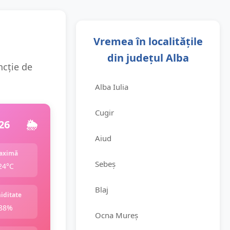
Vremea în localitățile
din județul Alba
ncție de
Alba Iulia
Cugir
26
🌦️
Aiud
aximă
Sebeș
24°C
Blaj
iditate
88%
Ocna Mureș