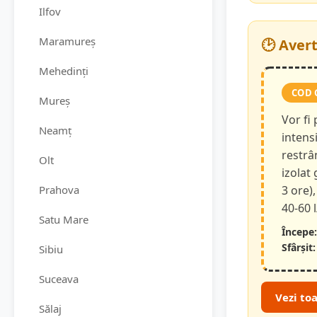
Ilfov
Maramureș
🕑 Aver
Mehedinți
COD 
Mureș
Vor fi
Neamț
intensi
restrâ
Olt
izolat
Prahova
3 ore),
40-60 
Satu Mare
Începe:
Sfârșit:
Sibiu
Suceava
Vezi to
Sălaj