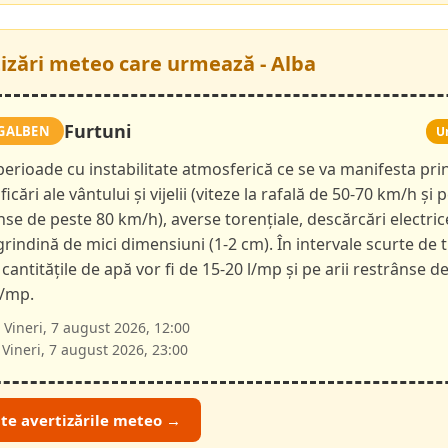
tizări meteo care urmează - Alba
Furtuni
GALBEN
U
 perioade cu instabilitate atmosferică ce se va manifesta pri
ficări ale vântului și vijelii (viteze la rafală de 50-70 km/h și p
nse de peste 80 km/h), averse torențiale, descărcări electric
 grindină de mici dimensiuni (1-2 cm). În intervale scurte de 
 cantitățile de apă vor fi de 15-20 l/mp și pe arii restrânse d
l/mp.
Vineri, 7 august 2026, 12:00
Vineri, 7 august 2026, 23:00
ate avertizările meteo →