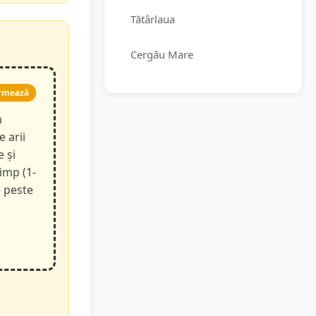
Tătârlaua
Cergău Mare
rmează
n
e arii
e și
timp (1-
e peste