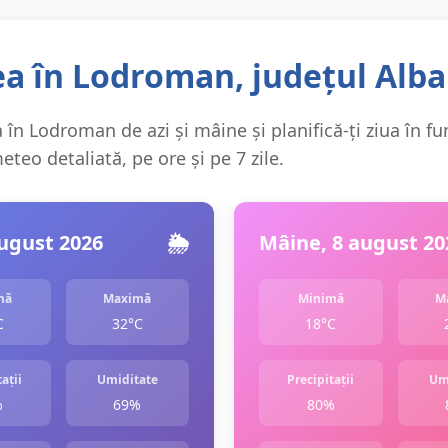
a în Lodroman, județul Alba
 în Lodroman de azi și mâine și planifică-ți ziua în fu
teo detaliată, pe ore și pe 7 zile.
august 2026
🌦️
Mâine, 8 august 20
mă
Maximă
Minimă
M
C
32°C
18°C
ații
Umiditate
Precipitații
Um
%
69%
80%