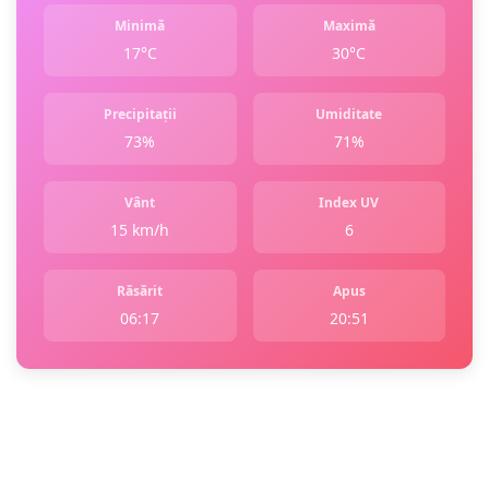
Minimă
Maximă
17°C
30°C
Precipitații
Umiditate
73%
71%
Vânt
Index UV
15 km/h
6
Răsărit
Apus
06:17
20:51