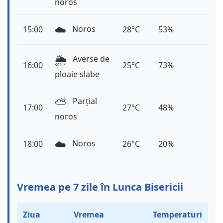
noros
☁️
Noros
15:00
28°C
53%
🌦️
Averse de
16:00
25°C
73%
ploaie slabe
⛅️
Parțial
17:00
27°C
48%
noros
☁️
Noros
18:00
26°C
20%
Vremea pe 7 zile în Lunca Bisericii
Ziua
Vremea
Temperaturi