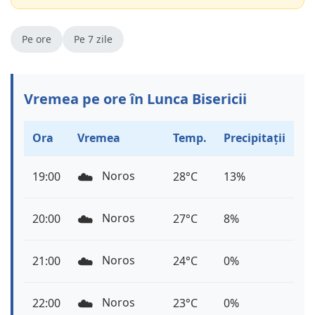
Pe ore
Pe 7 zile
Vremea pe ore în Lunca Bisericii
Ora
Vremea
Temp.
Precipitații
☁️
Noros
19:00
28°C
13%
☁️
Noros
20:00
27°C
8%
☁️
Noros
21:00
24°C
0%
☁️
Noros
22:00
23°C
0%