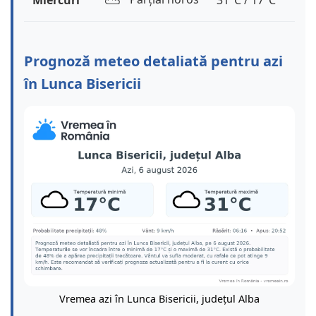
⛅️
Miercuri
31°C / 17°C
Prognoză meteo detaliată pentru azi
în Lunca Bisericii
Vremea azi în Lunca Bisericii, județul Alba