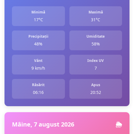
Minimă
Maximă
17°C
31°C
Precipitații
Umiditate
48%
58%
Vânt
Index UV
9 km/h
7
Răsărit
Apus
06:16
20:52
Mâine, 7 august 2026
🌦️