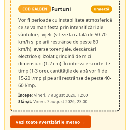
Furtuni
COD GALBEN
Urmează
Vor fi perioade cu instabilitate atmosferică
ce se va manifesta prin intensificări ale
vântului și vijelii (viteze la rafală de 50-70
km/h și pe arii restrânse de peste 80
km/h), averse torențiale, descărcări
electrice și izolat grindină de mici
dimensiuni (1-2 cm). În intervale scurte de
timp (1-3 ore), cantitățile de apă vor fi de
15-20 l/mp și pe arii restrânse de peste 40-
60 l/mp.
Începe:
Vineri, 7 august 2026, 12:00
Sfârșit:
Vineri, 7 august 2026, 23:00
Vezi toate avertizările meteo →