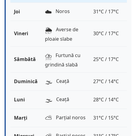
☁️
Noros
Joi
31°C / 17°C
🌦️
Averse de
Vineri
30°C / 17°C
ploaie slabe
⛈️
Furtună cu
Sâmbătă
25°C / 17°C
grindină slabă
🌫️
Ceață
Duminică
27°C / 14°C
🌫️
Ceață
Luni
28°C / 14°C
⛅️
Parțial noros
Marți
31°C / 15°C
Parțial noros