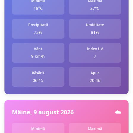
Minimă
Maximă
18°C
27°C
Precipitații
Umiditate
73%
81%
Vânt
Index UV
9 km/h
7
Răsărit
Apus
06:15
20:46
Mâine, 9 august 2026
☁️
Minimă
Maximă