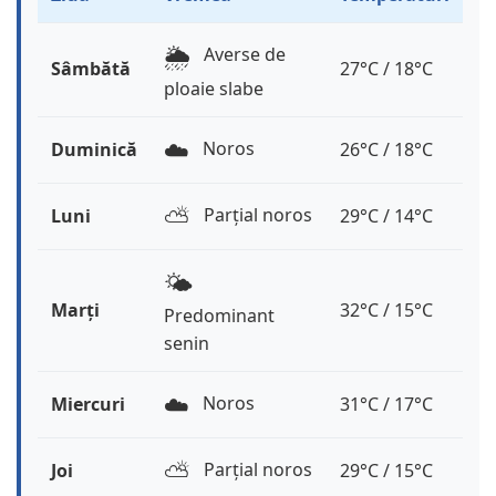
🌦️
Averse de
Sâmbătă
27°C / 18°C
ploaie slabe
☁️
Noros
Duminică
26°C / 18°C
⛅️
Parțial noros
Luni
29°C / 14°C
🌤️
Marți
32°C / 15°C
Predominant
senin
☁️
Noros
Miercuri
31°C / 17°C
⛅️
Parțial noros
Joi
29°C / 15°C