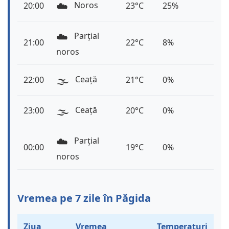
☁️
Noros
20:00
23°C
25%
☁️
Parțial
21:00
22°C
8%
noros
🌫️
Ceață
22:00
21°C
0%
🌫️
Ceață
23:00
20°C
0%
☁️
Parțial
00:00
19°C
0%
noros
Vremea pe 7 zile în Păgida
Ziua
Vremea
Temperaturi