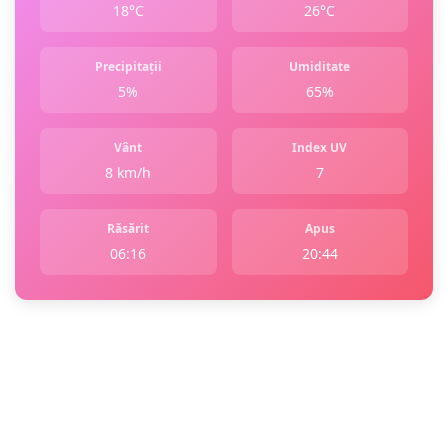
18°C
26°C
Precipitații
Umiditate
5%
65%
Vânt
Index UV
8 km/h
7
Răsărit
Apus
06:16
20:44