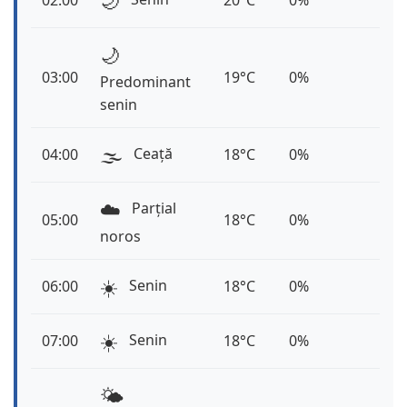
🌙
02:00
20°C
0%
🌙
03:00
19°C
0%
Predominant
senin
🌫️
Ceață
04:00
18°C
0%
☁️
Parțial
05:00
18°C
0%
noros
☀️
Senin
06:00
18°C
0%
☀️
Senin
07:00
18°C
0%
🌤️