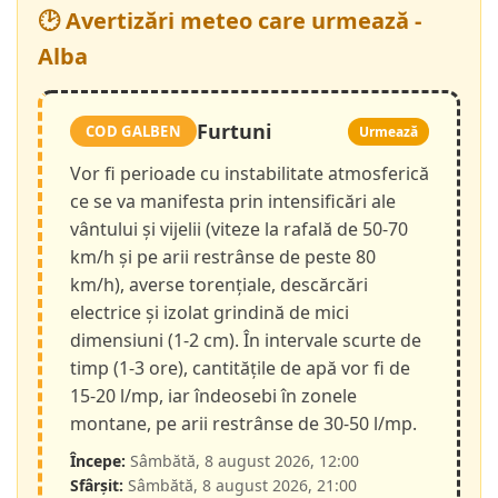
🕑 Avertizări meteo care urmează -
Alba
Furtuni
COD GALBEN
Urmează
Vor fi perioade cu instabilitate atmosferică
ce se va manifesta prin intensificări ale
vântului și vijelii (viteze la rafală de 50-70
km/h și pe arii restrânse de peste 80
km/h), averse torențiale, descărcări
electrice și izolat grindină de mici
dimensiuni (1-2 cm). În intervale scurte de
timp (1-3 ore), cantitățile de apă vor fi de
15-20 l/mp, iar îndeosebi în zonele
montane, pe arii restrânse de 30-50 l/mp.
Începe:
Sâmbătă, 8 august 2026, 12:00
Sfârșit:
Sâmbătă, 8 august 2026, 21:00