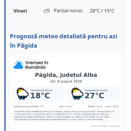
⛅️
Parțial noros
Vineri
28°C / 15°C
Prognoză meteo detaliată pentru azi
în Păgida