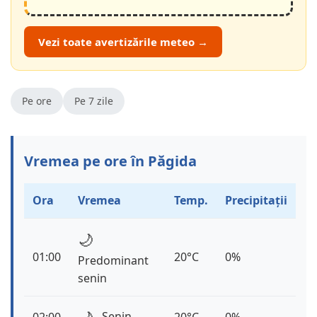
Vezi toate avertizările meteo →
Pe ore
Pe 7 zile
Vremea pe ore în Păgida
Ora
Vremea
Temp.
Precipitații
🌙
01:00
20°C
0%
Predominant
senin
Senin