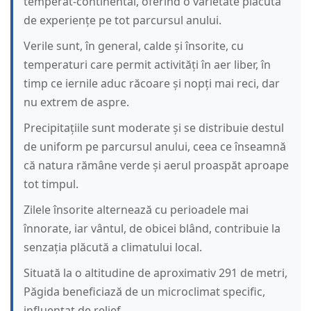
temperat-continental, oferind o varietate plăcută
de experiențe pe tot parcursul anului.
Verile sunt, în general, calde și însorite, cu
temperaturi care permit activități în aer liber, în
timp ce iernile aduc răcoare și nopți mai reci, dar
nu extrem de aspre.
Precipitațiile sunt moderate și se distribuie destul
de uniform pe parcursul anului, ceea ce înseamnă
că natura rămâne verde și aerul proaspăt aproape
tot timpul.
Zilele însorite alternează cu perioadele mai
înnorate, iar vântul, de obicei blând, contribuie la
senzația plăcută a climatului local.
Situată la o altitudine de aproximativ 291 de metri,
Păgida beneficiază de un microclimat specific,
influențat de relief.