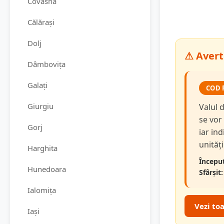
Covasna
Călărași
Dolj
⚠ Avert
Dâmbovița
Galați
COD 
Giurgiu
Valul 
se vor
Gorj
iar in
unităț
Harghita
Început
Hunedoara
Sfârșit:
Ialomița
Vezi to
Iași