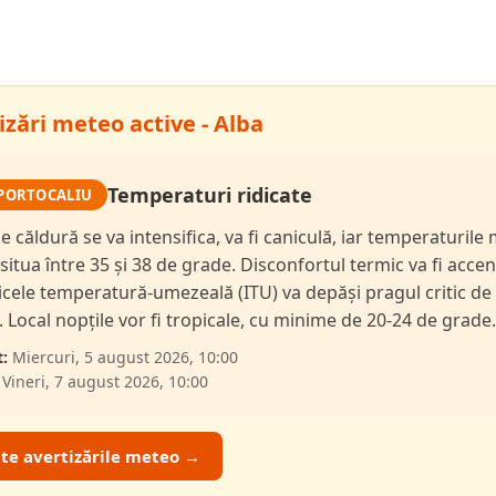
izări meteo active - Alba
Temperaturi ridicate
PORTOCALIU
de căldură se va intensifica, va fi caniculă, iar temperaturil
 situa între 35 și 38 de grade. Disconfortul termic va fi accen
dicele temperatură-umezeală (ITU) va depăși pragul critic de
i. Local nopțile vor fi tropicale, cu minime de 20-24 de grade.
:
Miercuri, 5 august 2026, 10:00
Vineri, 7 august 2026, 10:00
ate avertizările meteo →