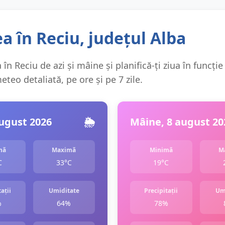
 în Reciu, județul Alba
în Reciu de azi și mâine și planifică-ți ziua în funcție
teo detaliată, pe ore și pe 7 zile.
august 2026
🌦️
Mâine, 8 august 20
mă
Maximă
Minimă
M
C
33°C
19°C
ații
Umiditate
Precipitații
Um
%
64%
78%