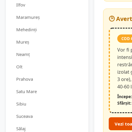
Ilfov
Maramureș
🕑 Aver
Mehedinți
COD 
Mureș
Vor fi
Neamț
intensi
restrâ
Olt
izolat
Prahova
3 ore),
40-60 
Satu Mare
Începe:
Sfârșit:
Sibiu
Suceava
Vezi to
Sălaj