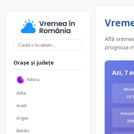
Vremea
Află vremea 
prognoza me
Orașe și județe
Azi, 7 
Nibiru
Mini
Alba
19°
Arad
Precipit
Argeș
35
Bacău