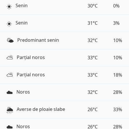
☀️
Senin
30°C
0%
☀️
Senin
31°C
3%
🌤️
Predominant senin
32°C
10%
⛅️
Parțial noros
33°C
10%
⛅️
Parțial noros
33°C
18%
☁️
Noros
32°C
28%
🌦️
Averse de ploaie slabe
26°C
33%
☁️
Noros
26°C
28%