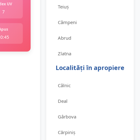
dex UV
Teiuș
7
Câmpeni
Apus
20:45
Abrud
Zlatna
Localități în apropiere
Câlnic
Deal
Gârbova
Cărpiniș