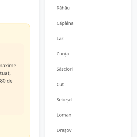
Răhău
Căpâlna
Laz
Cunța
e maxime
Săsciori
tuat,
 80 de
Cut
Sebeșel
Loman
Drașov