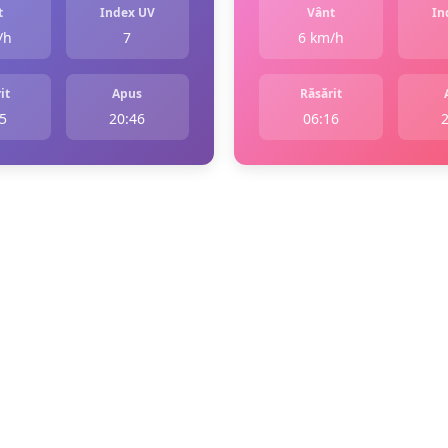
t
Index UV
Vânt
In
/h
7
6 km/h
it
Apus
Răsărit
5
20:46
06:16