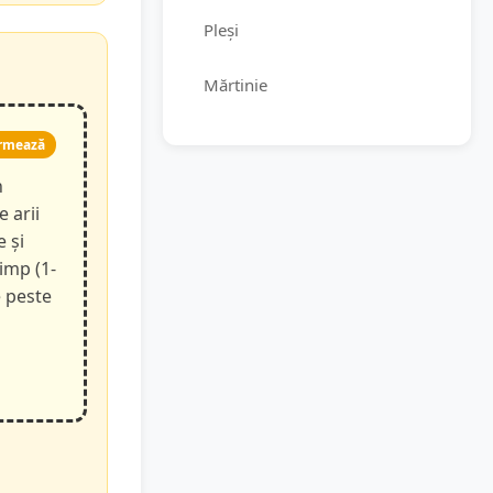
Pleși
Mărtinie
rmează
n
e arii
e și
timp (1-
e peste