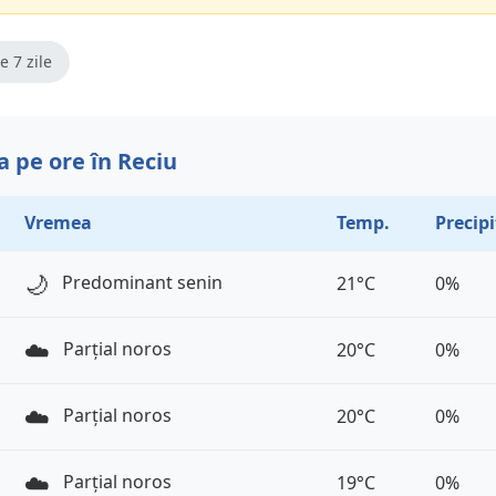
e 7 zile
 pe ore în Reciu
Vremea
Temp.
Precipi
🌙
Predominant senin
21°C
0%
☁️
Parțial noros
20°C
0%
☁️
Parțial noros
20°C
0%
☁️
Parțial noros
19°C
0%