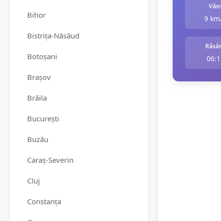
Vân
Bihor
9 km
Bistrița-Năsăud
Răsăr
Botoșani
06:1
Brașov
Brăila
București
Buzău
Caraș-Severin
Cluj
Constanța