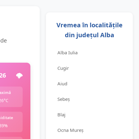
Vremea în localitățile
din județul Alba
 de
Alba Iulia
Cugir
26
🌩️
Aiud
aximă
Sebeș
26°C
Blaj
iditate
89%
Ocna Mureș