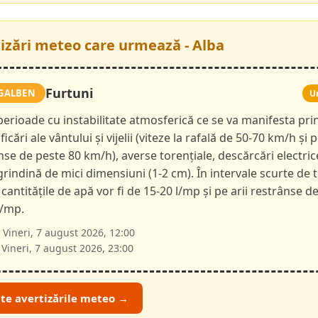
tizări meteo care urmează - Alba
Furtuni
GALBEN
U
 perioade cu instabilitate atmosferică ce se va manifesta pri
ficări ale vântului și vijelii (viteze la rafală de 50-70 km/h și p
nse de peste 80 km/h), averse torențiale, descărcări electric
 grindină de mici dimensiuni (1-2 cm). În intervale scurte de 
 cantitățile de apă vor fi de 15-20 l/mp și pe arii restrânse d
l/mp.
Vineri, 7 august 2026, 12:00
Vineri, 7 august 2026, 23:00
ate avertizările meteo →