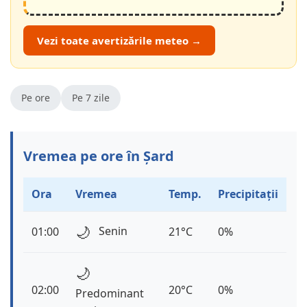
Vezi toate avertizările meteo →
Pe ore
Pe 7 zile
Vremea pe ore în Șard
Ora
Vremea
Temp.
Precipitații
🌙
Senin
01:00
21°C
0%
🌙
02:00
20°C
0%
Predominant