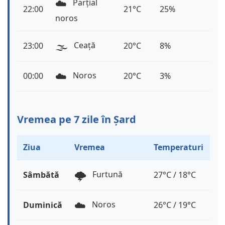
☁️
Parțial
22:00
21°C
25%
noros
🌫️
Ceață
23:00
20°C
8%
☁️
Noros
00:00
20°C
3%
Vremea pe 7 zile în Șard
Ziua
Vremea
Temperaturi
🌩️
Furtună
Sâmbătă
27°C / 18°C
☁️
Noros
Duminică
26°C / 19°C