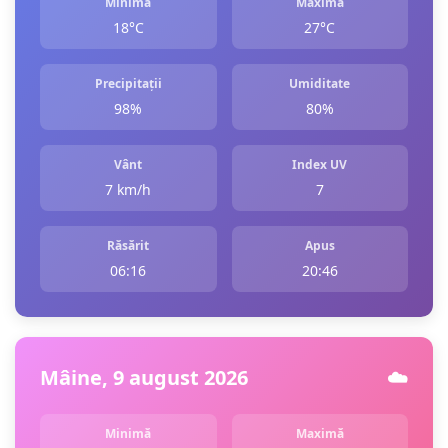
Minimă
Maximă
18°C
27°C
Precipitații
Umiditate
98%
80%
Vânt
Index UV
7 km/h
7
Răsărit
Apus
06:16
20:46
Mâine, 9 august 2026
☁️
Minimă
Maximă