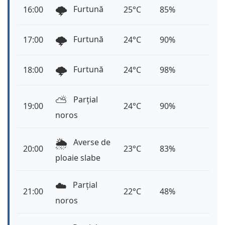
🌩️
Furtună
16:00
25°C
85%
🌩️
Furtună
17:00
24°C
90%
🌩️
Furtună
18:00
24°C
98%
⛅️
Parțial
19:00
24°C
90%
noros
🌦️
Averse de
20:00
23°C
83%
ploaie slabe
☁️
Parțial
21:00
22°C
48%
noros