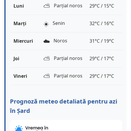
⛅️
Parțial noros
Luni
29°C / 15°C
☀️
Senin
Marți
32°C / 16°C
☁️
Noros
Miercuri
31°C / 19°C
⛅️
Parțial noros
Joi
29°C / 17°C
⛅️
Parțial noros
Vineri
29°C / 17°C
Prognoză meteo detaliată pentru azi
în Șard