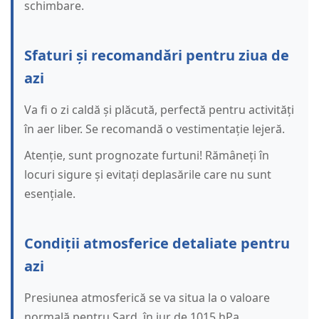
schimbare.
Sfaturi și recomandări pentru ziua de
azi
Va fi o zi caldă și plăcută, perfectă pentru activități
în aer liber. Se recomandă o vestimentație lejeră.
Atenție, sunt prognozate furtuni! Rămâneți în
locuri sigure și evitați deplasările care nu sunt
esențiale.
Condiții atmosferice detaliate pentru
azi
Presiunea atmosferică se va situa la o valoare
normală pentru Șard, în jur de 1015 hPa.