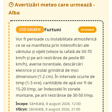
🕑 Avertizări meteo care urmează -
Alba
Furtuni
COD GALBEN
Urmează
Vor fi perioade cu instabilitate atmosferică
ce se va manifesta prin intensificări ale
vântului și vijelii (viteze la rafală de 50-70
km/h și pe arii restrânse de peste 80
km/h), averse torențiale, descărcări
electrice și izolat grindină de mici
dimensiuni (1-2 cm). În intervale scurte de
timp (1-3 ore), cantitățile de apă vor fi de
15-20 l/mp, iar îndeosebi în zonele
montane, pe arii restrânse de 30-50 l/mp.
Începe:
Sâmbătă, 8 august 2026, 12:00
Sfârșit:
Sâmbătă, 8 august 2026, 21:00