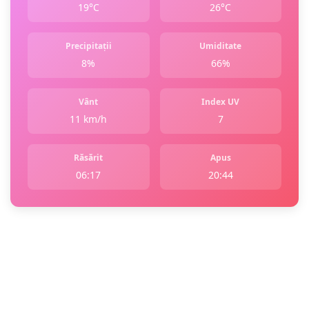
19°C
26°C
Precipitații
Umiditate
8%
66%
Vânt
Index UV
11 km/h
7
Răsărit
Apus
06:17
20:44