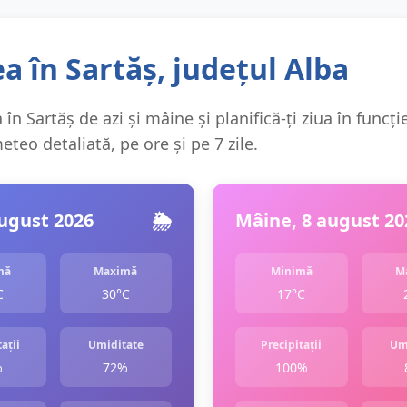
 în Sartăș, județul Alba
în Sartăș de azi și mâine și planifică-ți ziua în funcți
teo detaliată, pe ore și pe 7 zile.
august 2026
🌦️
Mâine, 8 august 20
mă
Maximă
Minimă
M
C
30°C
17°C
ații
Umiditate
Precipitații
Um
%
72%
100%