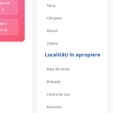
dex UV
Teiuș
7
Câmpeni
Apus
20:48
Abrud
Zlatna
Localități în apropiere
Baia de Arieș
Brăzești
Cioara de Sus
Muncelu