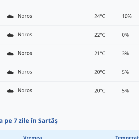
☁️
Noros
24°C
10%
☁️
Noros
22°C
0%
☁️
Noros
21°C
3%
☁️
Noros
20°C
5%
☁️
Noros
20°C
5%
pe 7 zile în Sartăș
Vremea
Temperat