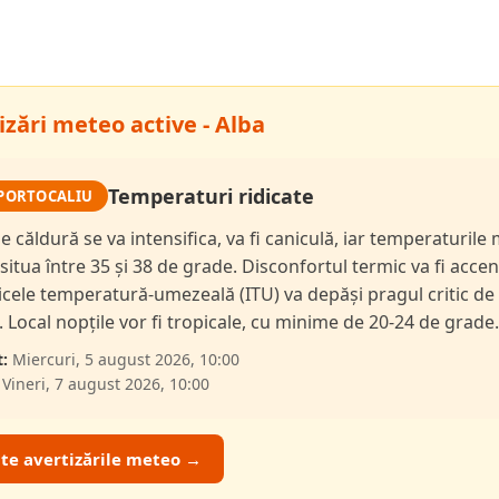
izări meteo active - Alba
Temperaturi ridicate
PORTOCALIU
de căldură se va intensifica, va fi caniculă, iar temperaturil
 situa între 35 și 38 de grade. Disconfortul termic va fi accen
dicele temperatură-umezeală (ITU) va depăși pragul critic de
i. Local nopțile vor fi tropicale, cu minime de 20-24 de grade.
:
Miercuri, 5 august 2026, 10:00
Vineri, 7 august 2026, 10:00
ate avertizările meteo →