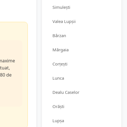
Simulești
Valea Lupșii
Bârzan
Mărgaia
e maxime
Corțești
tuat,
 80 de
Lunca
Dealu Caselor
Orăști
Lupșa