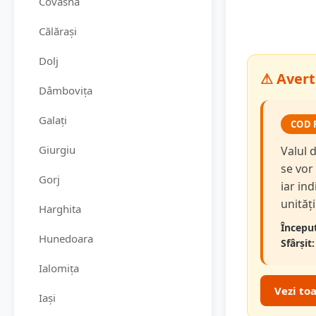
Covasna
Călărași
Dolj
⚠ Avert
Dâmbovița
Galați
COD 
Giurgiu
Valul 
se vor
Gorj
iar in
unităț
Harghita
Început
Hunedoara
Sfârșit:
Ialomița
Vezi to
Iași