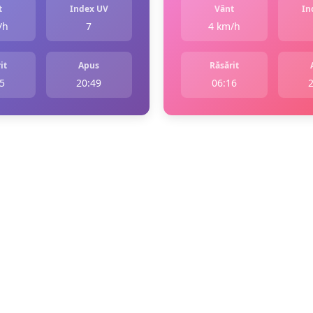
t
Index UV
Vânt
In
/h
7
4 km/h
it
Apus
Răsărit
5
20:49
06:16