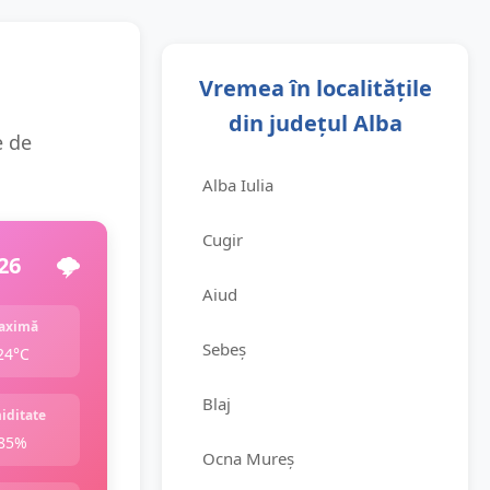
Vremea în localitățile
din județul Alba
e de
Alba Iulia
Cugir
26
🌩️
Aiud
aximă
Sebeș
24°C
Blaj
iditate
85%
Ocna Mureș