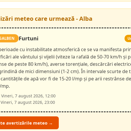
tizări meteo care urmează - Alba
Furtuni
GALBEN
U
 perioade cu instabilitate atmosferică ce se va manifesta pri
ficări ale vântului și vijelii (viteze la rafală de 50-70 km/h și p
nse de peste 80 km/h), averse torențiale, descărcări electric
 grindină de mici dimensiuni (1-2 cm). În intervale scurte de 
 cantitățile de apă vor fi de 15-20 l/mp și pe arii restrânse d
l/mp.
Vineri, 7 august 2026, 12:00
Vineri, 7 august 2026, 23:00
ate avertizările meteo →