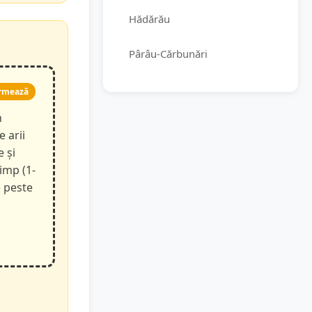
Hădărău
Pârâu-Cărbunări
rmează
n
e arii
e și
timp (1-
e peste