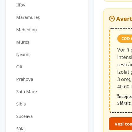
Ilfov
Maramureș
🕑 Aver
Mehedinți
COD 
Mureș
Vor fi
Neamț
intensi
restrâ
Olt
izolat
Prahova
3 ore),
40-60 
Satu Mare
Începe:
Sfârșit:
Sibiu
Suceava
Vezi to
Sălaj