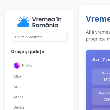
Vremea
Află vremea 
prognoza me
Orașe și județe
Azi, 7 
Nibiru
Mini
Alba
18°
Arad
Precipit
Argeș
73
Bacău