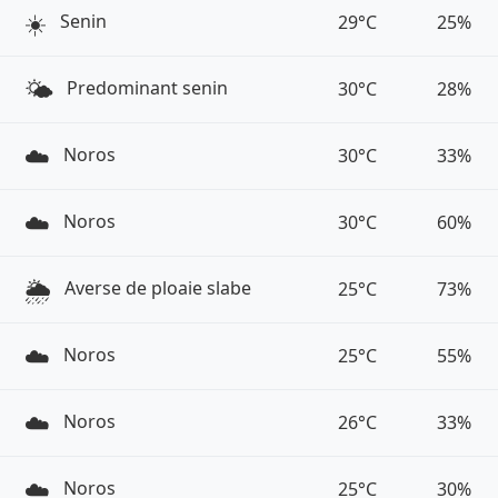
☀️
Senin
29°C
25%
🌤️
Predominant senin
30°C
28%
☁️
Noros
30°C
33%
☁️
Noros
30°C
60%
🌦️
Averse de ploaie slabe
25°C
73%
☁️
Noros
25°C
55%
☁️
Noros
26°C
33%
☁️
Noros
25°C
30%