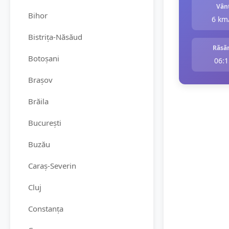
Vân
Bihor
6 km
Bistrița-Năsăud
Răsăr
Botoșani
06:1
Brașov
Brăila
București
Buzău
Caraș-Severin
Cluj
Constanța