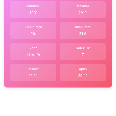
Minimă
Maximă
12°C
29°C
Precipitații
Umiditate
0%
51%
Vânt
Index UV
11 km/h
7
Răsărit
Apus
06:21
20:45