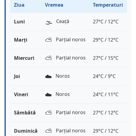
Ziua
Vremea
Temperaturi
🌫️
Ceață
Luni
27°C / 12°C
⛅️
Parțial noros
Marți
29°C / 12°C
⛅️
Parțial noros
Miercuri
27°C / 15°C
☁️
Noros
Joi
24°C / 9°C
☁️
Noros
Vineri
24°C / 11°C
⛅️
Parțial noros
Sâmbătă
27°C / 12°C
⛅️
Parțial noros
Duminică
29°C / 12°C