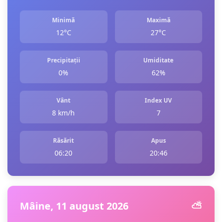
Minimă
Maximă
12°C
27°C
Precipitații
Umiditate
0%
62%
Vânt
Index UV
8 km/h
7
Răsărit
Apus
06:20
20:46
Mâine, 11 august 2026
⛅️