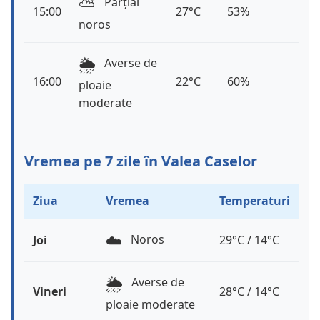
⛅️
Parțial
15:00
27°C
53%
noros
🌦️
Averse de
16:00
22°C
60%
ploaie
moderate
Vremea pe 7 zile în Valea Caselor
Ziua
Vremea
Temperaturi
☁️
Noros
Joi
29°C / 14°C
🌦️
Averse de
Vineri
28°C / 14°C
ploaie moderate