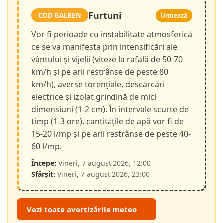
Furtuni
COD GALBEN
Urmează
Vor fi perioade cu instabilitate atmosferică
ce se va manifesta prin intensificări ale
vântului și vijelii (viteze la rafală de 50-70
km/h și pe arii restrânse de peste 80
km/h), averse torențiale, descărcări
electrice și izolat grindină de mici
dimensiuni (1-2 cm). În intervale scurte de
timp (1-3 ore), cantitățile de apă vor fi de
15-20 l/mp și pe arii restrânse de peste 40-
60 l/mp.
Începe:
Vineri, 7 august 2026, 12:00
Sfârșit:
Vineri, 7 august 2026, 23:00
Vezi toate avertizările meteo →