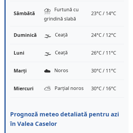
⛈️
Furtună cu
Sâmbătă
23°C / 14°C
grindină slabă
🌫️
Ceață
Duminică
24°C / 12°C
🌫️
Ceață
Luni
26°C / 11°C
☁️
Noros
Marți
30°C / 11°C
⛅️
Parțial noros
Miercuri
30°C / 16°C
Prognoză meteo detaliată pentru azi
în Valea Caselor