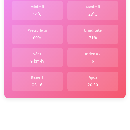
Minimă
Maximă
14°C
28°C
Precipitații
Umiditate
60%
71%
Vânt
Index UV
9 km/h
6
Răsărit
Apus
06:16
20:50