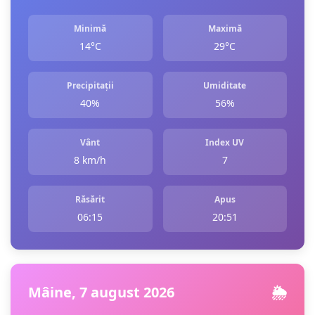
Minimă
Maximă
14°C
29°C
Precipitații
Umiditate
40%
56%
Vânt
Index UV
8 km/h
7
Răsărit
Apus
06:15
20:51
Mâine, 7 august 2026
🌦️