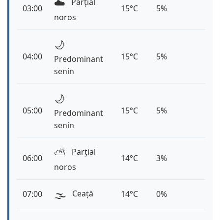
☁️
Parțial
03:00
15°C
5%
noros
🌙
04:00
15°C
5%
Predominant
senin
🌙
05:00
15°C
5%
Predominant
senin
⛅️
Parțial
06:00
14°C
3%
noros
🌫️
Ceață
07:00
14°C
0%