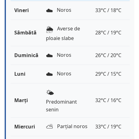
☁️
Noros
Vineri
33°C / 18°C
🌦️
Averse de
Sâmbătă
28°C / 19°C
ploaie slabe
☁️
Noros
Duminică
26°C / 20°C
☁️
Noros
Luni
29°C / 15°C
🌤️
Marți
32°C / 16°C
Predominant
senin
⛅️
Parțial noros
Miercuri
33°C / 19°C