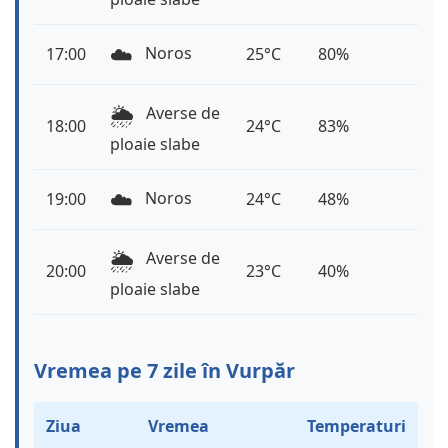
☁️
Noros
17:00
25°C
80%
🌦️
Averse de
18:00
24°C
83%
ploaie slabe
☁️
Noros
19:00
24°C
48%
🌦️
Averse de
20:00
23°C
40%
ploaie slabe
Vremea pe 7 zile în Vurpăr
Ziua
Vremea
Temperaturi