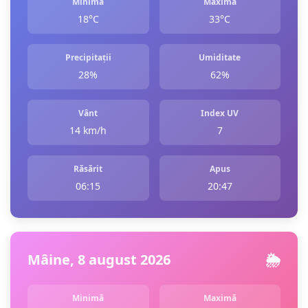
Minimă
Maximă
18°C
33°C
Precipitații
Umiditate
28%
62%
Vânt
Index UV
14 km/h
7
Răsărit
Apus
06:15
20:47
Mâine, 8 august 2026
🌦️
Minimă
Maximă