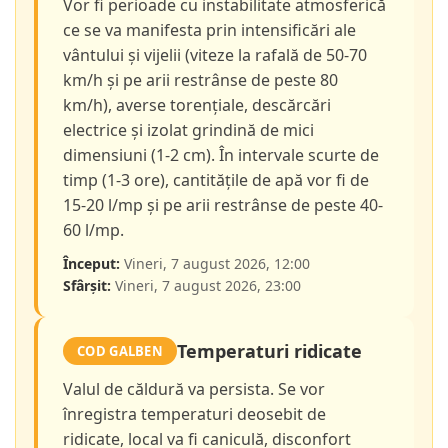
Vor fi perioade cu instabilitate atmosferică
ce se va manifesta prin intensificări ale
vântului și vijelii (viteze la rafală de 50-70
km/h și pe arii restrânse de peste 80
km/h), averse torențiale, descărcări
electrice și izolat grindină de mici
dimensiuni (1-2 cm). În intervale scurte de
timp (1-3 ore), cantitățile de apă vor fi de
15-20 l/mp și pe arii restrânse de peste 40-
60 l/mp.
Început:
Vineri, 7 august 2026, 12:00
Sfârșit:
Vineri, 7 august 2026, 23:00
Temperaturi ridicate
COD GALBEN
Valul de căldură va persista. Se vor
înregistra temperaturi deosebit de
ridicate, local va fi caniculă, disconfort