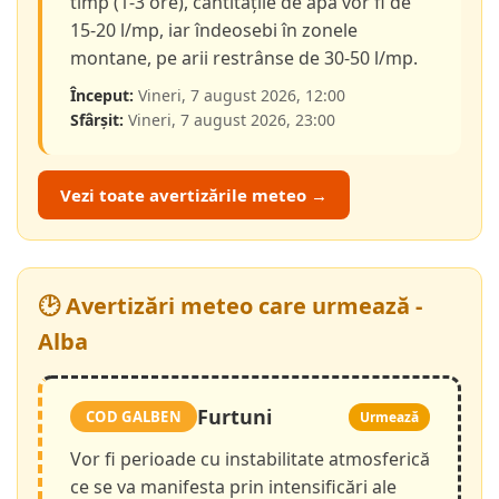
timp (1-3 ore), cantitățile de apă vor fi de
15-20 l/mp, iar îndeosebi în zonele
montane, pe arii restrânse de 30-50 l/mp.
Început:
Vineri, 7 august 2026, 12:00
Sfârșit:
Vineri, 7 august 2026, 23:00
Vezi toate avertizările meteo →
🕑 Avertizări meteo care urmează -
Alba
Furtuni
COD GALBEN
Urmează
Vor fi perioade cu instabilitate atmosferică
ce se va manifesta prin intensificări ale