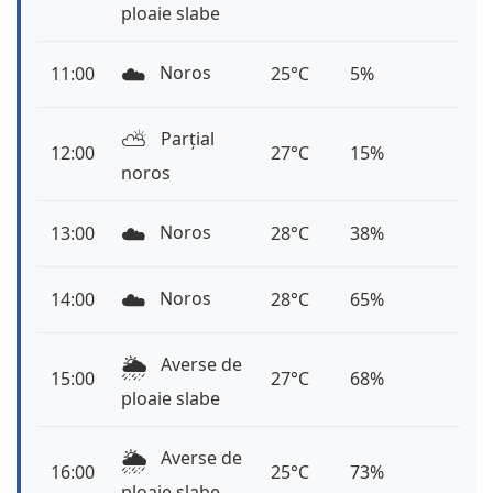
ploaie slabe
☁️
Noros
11:00
25°C
5%
⛅️
Parțial
12:00
27°C
15%
noros
☁️
Noros
13:00
28°C
38%
☁️
Noros
14:00
28°C
65%
🌦️
Averse de
15:00
27°C
68%
ploaie slabe
🌦️
Averse de
16:00
25°C
73%
ploaie slabe