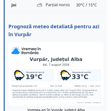
⛅️
Parțial noros
Joi
30°C / 15°C
Prognoză meteo detaliată pentru azi
în Vurpăr
Vremea azi în Vurpăr, județul Alba