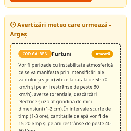
🕑 Avertizări meteo care urmează -
Argeș
Furtuni
COD GALBEN
Urmează
Vor fi perioade cu instabilitate atmosferică
ce se va manifesta prin intensificări ale
vântului și vijelii (viteze la rafală de 50-70
km/h și pe arii restrânse de peste 80
km/h), averse torențiale, descărcări
electrice și izolat grindină de mici
dimensiuni (1-2 cm). În intervale scurte de
timp (1-3 ore), cantitățile de apă vor fi de
15-20 l/mp și pe arii restrânse de peste 40-
60 l/mp.