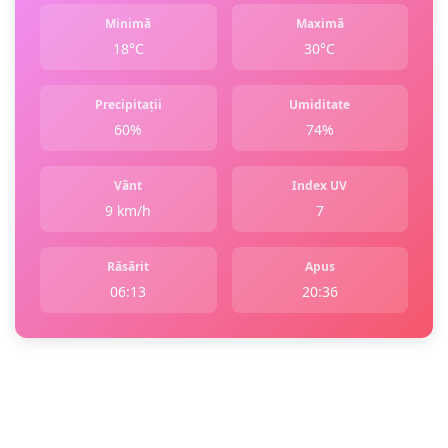
Minimă
Maximă
18°C
30°C
Precipitații
Umiditate
60%
74%
Vânt
Index UV
9 km/h
7
Răsărit
Apus
06:13
20:36