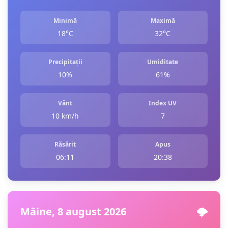
Minimă
Maximă
18°C
32°C
Precipitații
Umiditate
10%
61%
Vânt
Index UV
10 km/h
7
Răsărit
Apus
06:11
20:38
Mâine, 8 august 2026
🌩️