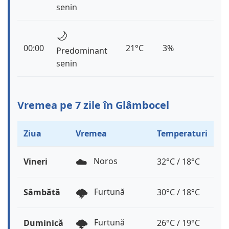
senin
🌙
00:00
21°C
3%
Predominant
senin
Vremea pe 7 zile în Glâmbocel
Ziua
Vremea
Temperaturi
☁️
Noros
Vineri
32°C / 18°C
🌩️
Furtună
Sâmbătă
30°C / 18°C
🌩️
Furtună
Duminică
26°C / 19°C