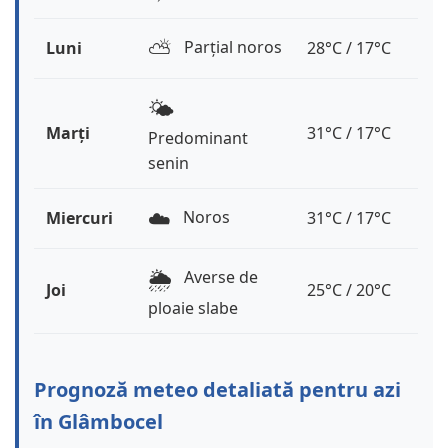
⛅️
Parțial noros
Luni
28°C / 17°C
🌤️
Marți
31°C / 17°C
Predominant
senin
☁️
Noros
Miercuri
31°C / 17°C
🌦️
Averse de
Joi
25°C / 20°C
ploaie slabe
Prognoză meteo detaliată pentru azi
în Glâmbocel