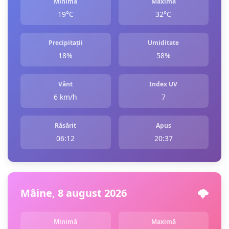
Minimă
Maximă
19°C
32°C
Precipitații
Umiditate
18%
58%
Vânt
Index UV
6 km/h
7
Răsărit
Apus
06:12
20:37
Mâine, 8 august 2026
🌩️
Minimă
Maximă