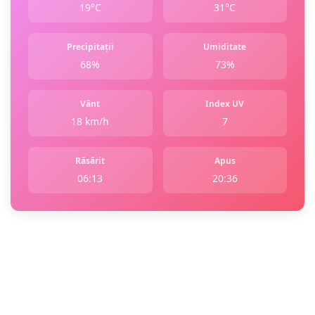
19°C
31°C
Precipitații
Umiditate
68%
73%
Vânt
Index UV
18 km/h
7
Răsărit
Apus
06:13
20:36