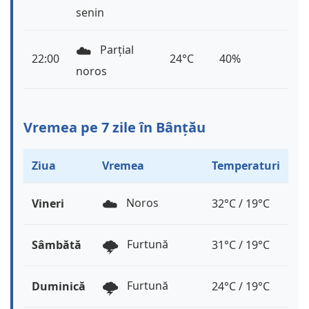
senin
☁️
Parțial
22:00
24°C
40%
noros
Vremea pe 7 zile în Bânțău
Ziua
Vremea
Temperaturi
☁️
Noros
Vineri
32°C / 19°C
🌩️
Furtună
Sâmbătă
31°C / 19°C
🌩️
Furtună
Duminică
24°C / 19°C