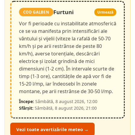
Furtuni
COD GALBEN
Urmează
Vor fi perioade cu instabilitate atmosferică
ce se va manifesta prin intensificări ale
vântului și vijelii (viteze la rafală de 50-70
km/h și pe arii restrânse de peste 80
km/h), averse torențiale, descărcări
electrice și izolat grindină de mici
dimensiuni (1-2 cm). În intervale scurte de
timp (1-3 ore), cantitățile de apă vor fi de
15-20 l/mp, iar îndeosebi în zonele
montane, pe arii restrânse de 30-50 l/mp.
Începe:
Sâmbătă, 8 august 2026, 12:00
Sfârșit:
Sâmbătă, 8 august 2026, 21:00
Vezi toate avertizările meteo →