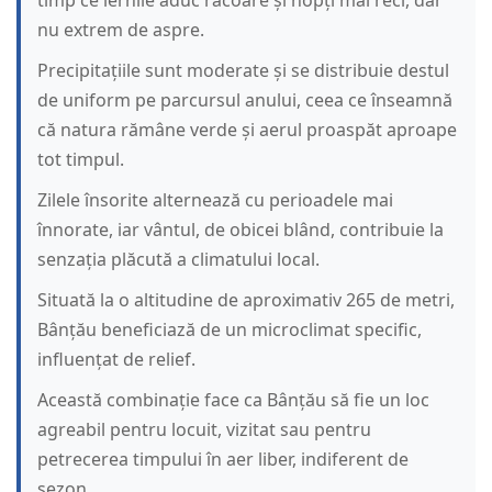
timp ce iernile aduc răcoare și nopți mai reci, dar
nu extrem de aspre.
Precipitațiile sunt moderate și se distribuie destul
de uniform pe parcursul anului, ceea ce înseamnă
că natura rămâne verde și aerul proaspăt aproape
tot timpul.
Zilele însorite alternează cu perioadele mai
înnorate, iar vântul, de obicei blând, contribuie la
senzația plăcută a climatului local.
Situată la o altitudine de aproximativ 265 de metri,
Bânțău beneficiază de un microclimat specific,
influențat de relief.
Această combinație face ca Bânțău să fie un loc
agreabil pentru locuit, vizitat sau pentru
petrecerea timpului în aer liber, indiferent de
sezon.