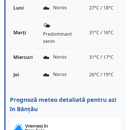
☁️
Noros
Luni
27°C / 18°C
🌤️
Marți
31°C / 16°C
Predominant
senin
☁️
Noros
Miercuri
31°C / 17°C
☁️
Noros
Joi
26°C / 19°C
Prognoză meteo detaliată pentru azi
în Bânțău