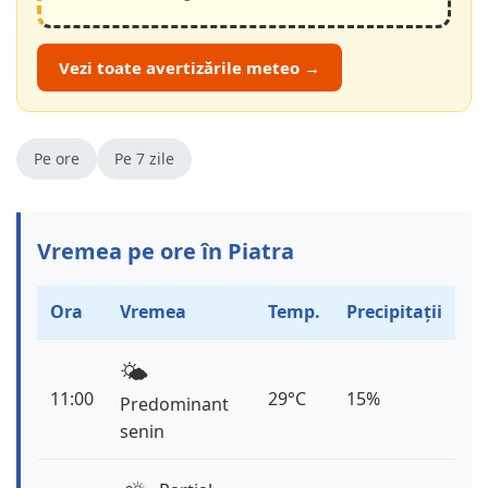
Vezi toate avertizările meteo →
Pe ore
Pe 7 zile
Vremea pe ore în Piatra
Ora
Vremea
Temp.
Precipitații
🌤️
11:00
29°C
15%
Predominant
senin