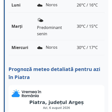
☁️
Noros
Luni
26°C / 16°C
🌤️
Marți
30°C / 15°C
Predominant
senin
☁️
Noros
Miercuri
30°C / 17°C
Prognoză meteo detaliată pentru azi
în Piatra