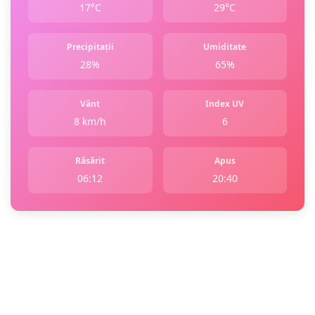
17°C
29°C
Precipitații
Umiditate
28%
65%
Vânt
Index UV
8 km/h
6
Răsărit
Apus
06:12
20:40