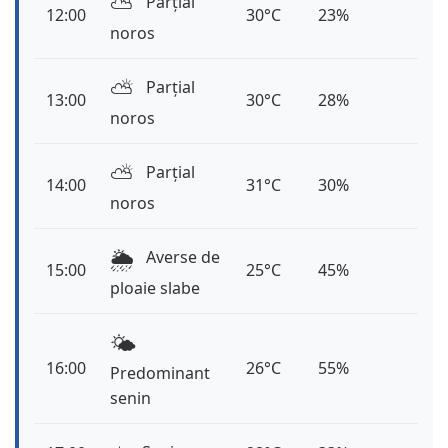
⛅️
Parțial
12:00
30°C
23%
noros
⛅️
Parțial
13:00
30°C
28%
noros
⛅️
Parțial
14:00
31°C
30%
noros
🌦️
Averse de
15:00
25°C
45%
ploaie slabe
🌤️
16:00
26°C
55%
Predominant
senin