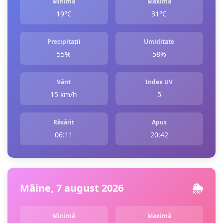
Minimă
Maximă
19°C
31°C
Precipitații
Umiditate
55%
58%
Vânt
Index UV
15 km/h
5
Răsărit
Apus
06:11
20:42
Mâine, 7 august 2026
🌦️
Minimă
Maximă