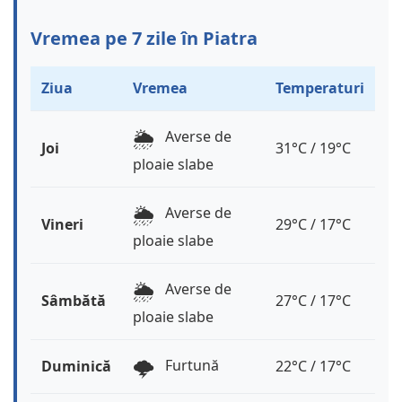
Vremea pe 7 zile în Piatra
Ziua
Vremea
Temperaturi
🌦️
Averse de
Joi
31°C / 19°C
ploaie slabe
🌦️
Averse de
Vineri
29°C / 17°C
ploaie slabe
🌦️
Averse de
Sâmbătă
27°C / 17°C
ploaie slabe
🌩️
Furtună
Duminică
22°C / 17°C