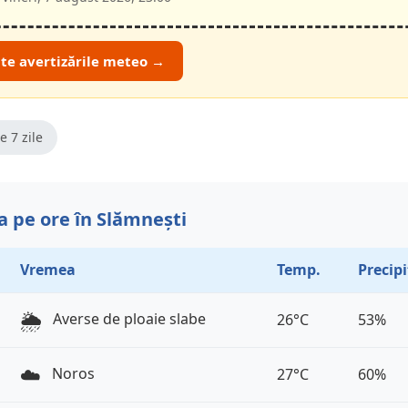
ate avertizările meteo →
e 7 zile
 pe ore în Slămnești
Vremea
Temp.
Precipi
🌦️
Averse de ploaie slabe
26°C
53%
☁️
Noros
27°C
60%