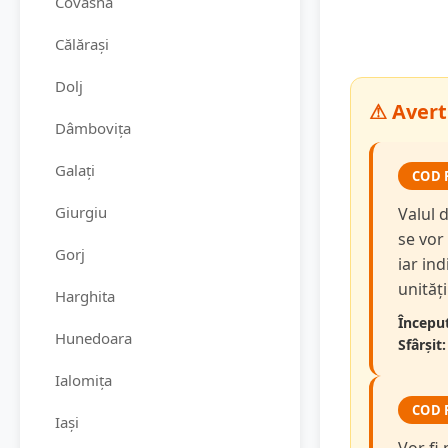
Covasna
Călărași
Dolj
⚠ Avert
Dâmbovița
Galați
COD 
Giurgiu
Valul 
se vor
Gorj
iar in
unităț
Harghita
Început
Hunedoara
Sfârșit:
Ialomița
COD 
Iași