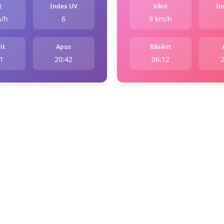
t
Index UV
Vânt
In
m/h
6
9 km/h
it
Apus
Răsărit
1
20:42
06:12