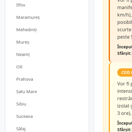
Vor fi
Ilfov
manifes
km/h),
Maramureș
posibi
scurte 
Mehedinți
peste 
Mureș
Început
Sfârșit:
Neamț
Olt
COD 
Prahova
Vor fi
intensi
Satu Mare
restrâ
Sibiu
izolat
3 ore),
Suceava
Început
Sălaj
Sfârșit: