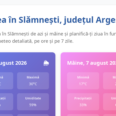
a în Slămnești, județul Arge
în Slămnești de azi și mâine și planifică-ți ziua în fu
teo detaliată, pe ore și pe 7 zile.
august 2026
🌦️
Mâine, 7 august 20
mă
Maximă
Minimă
M
C
30°C
17°C
ații
Umiditate
Precipitații
Um
%
59%
33%