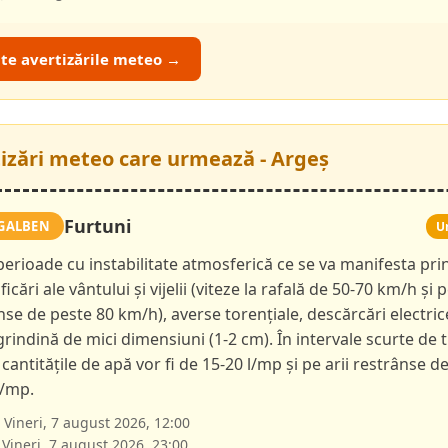
ate avertizările meteo →
tizări meteo care urmează - Argeș
Furtuni
GALBEN
U
 perioade cu instabilitate atmosferică ce se va manifesta pri
ficări ale vântului și vijelii (viteze la rafală de 50-70 km/h și p
nse de peste 80 km/h), averse torențiale, descărcări electric
 grindină de mici dimensiuni (1-2 cm). În intervale scurte de 
 cantitățile de apă vor fi de 15-20 l/mp și pe arii restrânse d
l/mp.
Vineri, 7 august 2026, 12:00
Vineri, 7 august 2026, 23:00