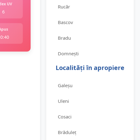
dex UV
Rucăr
6
Bascov
Apus
20:40
Bradu
Domnești
Localități în apropiere
Galeșu
Uleni
Cosaci
Brăduleț