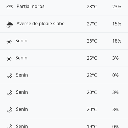
⛅️
Parțial noros
28°C
23%
🌦️
Averse de ploaie slabe
27°C
15%
☀️
Senin
26°C
18%
☀️
Senin
25°C
3%
🌙
Senin
22°C
0%
🌙
Senin
20°C
3%
🌙
Senin
20°C
3%
🌙
Senin
19°C
0%