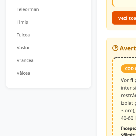
Teleorman
Vezi to
Timiș
Tulcea
🕑 Aver
Vaslui
Vrancea
COD 
Vâlcea
Vor fi
intensi
restrâ
izolat
3 ore),
40-60 
Începe:
Sfârșit: