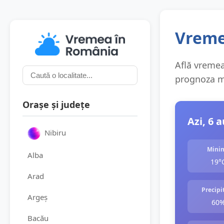
Vreme
Află vremea 
prognoza me
Orașe și județe
Azi, 6 
Nibiru
Mini
Alba
19°
Arad
Precipit
Argeș
60
Bacău