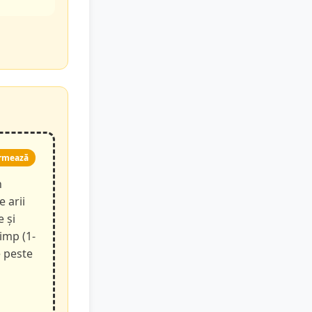
rmează
n
e arii
e și
timp (1-
e peste