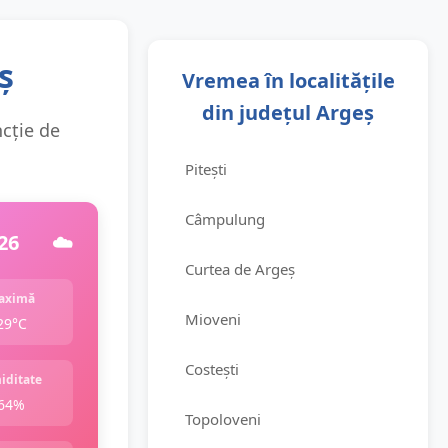
ș
Vremea în localitățile
din județul Argeș
ncție de
Pitești
Câmpulung
26
☁️
Curtea de Argeș
aximă
Mioveni
29°C
Costești
iditate
64%
Topoloveni