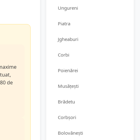
Ungureni
Piatra
Jgheaburi
Corbi
e maxime
Poienărei
tuat,
 80 de
Musățești
Brădetu
Corbșori
Bolovănești