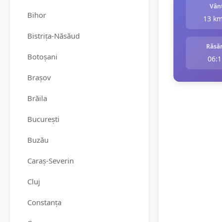
Vân
Bihor
13 k
Bistrița-Năsăud
Răsăr
Botoșani
06:1
Brașov
Brăila
București
Buzău
Caraș-Severin
Cluj
Constanța