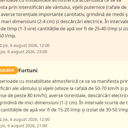
 perioade cu instabilitate atmosferică accentuată ce se va
ta prin intensificări ale vântului, vijelii puternice (rafale de
 averse torențiale importante cantitativ, grindină de medii ș
l mari dimensiuni (2-4 cm) și descărcări electrice. În interval
de timp (1-3 ore) cantitățile de apă vor fi de 25-40 l/mp și iz
50 l/mp.
:
Joi, 6 august 2026, 12:00
Joi, 6 august 2026, 23:00
Furtuni
GALBEN
 perioade cu instabilitate atmosferică ce se va manifesta pri
ficări ale vântului și vijelii (viteze la rafală de 50-70 km/h și p
nse de peste 80 km/h), averse torențiale, descărcări electric
 grindină de mici dimensiuni (1-2 cm). În intervale scurte de 
 cantitățile de apă vor fi de 15-20 l/mp și izolat de 30-50 l/mp
:
Joi, 6 august 2026, 12:00
Joi, 6 august 2026, 21:00