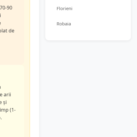
 70-90
Florieni
i
e
Robaia
olat de
n
e arii
e și
timp (1-
.