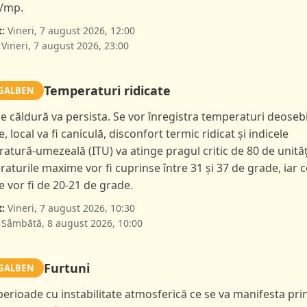
l/mp.
:
Vineri, 7 august 2026, 12:00
Vineri, 7 august 2026, 23:00
Temperaturi ridicate
GALBEN
de căldură va persista. Se vor înregistra temperaturi deoseb
e, local va fi caniculă, disconfort termic ridicat și indicele
atură-umezeală (ITU) va atinge pragul critic de 80 de unităț
aturile maxime vor fi cuprinse între 31 și 37 de grade, iar c
 vor fi de 20-21 de grade.
:
Vineri, 7 august 2026, 10:30
Sâmbătă, 8 august 2026, 10:00
Furtuni
GALBEN
 perioade cu instabilitate atmosferică ce se va manifesta pri