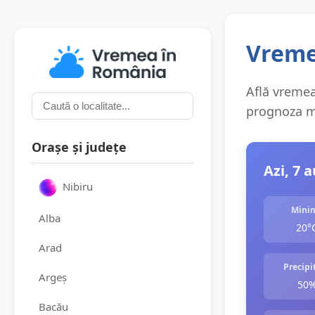
Vreme
Află vremea 
prognoza me
Orașe și județe
Azi, 7 
Nibiru
Mini
Alba
20°
Arad
Precipit
Argeș
50
Bacău