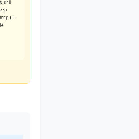
e arii
e și
timp (1-
le