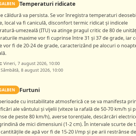
Temperaturi ridicate
GALBEN
de căldură va persista. Se vor înregistra temperaturi deoseb
e, local va fi caniculă, disconfort termic ridicat și indicele
atură-umezeală (ITU) va atinge pragul critic de 80 de unităț
aturile maxime vor fi cuprinse între 31 și 37 de grade, iar c
 vor fi de 20-24 de grade, caracterizând pe alocuri o noapt
lă.
:
Vineri, 7 august 2026, 10:00
Sâmbătă, 8 august 2026, 10:00
Furtuni
GALBEN
 perioade cu instabilitate atmosferică ce se va manifesta pri
ficări ale vântului și vijelii (viteze la rafală de 50-70 km/h și p
nse de peste 80 km/h), averse torențiale, descărcări electric
 grindină de mici dimensiuni (1-2 cm). În intervale scurte de 
 cantitățile de apă vor fi de 15-20 l/mp și pe arii restrânse d