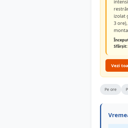
intensi
restrâ
izolat
3 ore),
montan
Început
Sfârșit:
Vezi to
Pe ore
P
Vremea