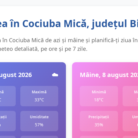
a în Cociuba Mică, județul B
în Cociuba Mică de azi și mâine și planifică-ți ziua în
teo detaliată, pe ore și pe 7 zile.
august 2026
☁️
Mâine, 8 august 20
mă
Maximă
Minimă
M
C
33°C
18°C
ații
Umiditate
Precipitații
Um
%
57%
35%