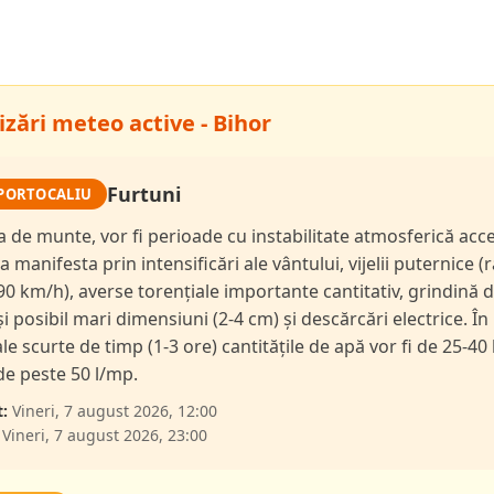
zări meteo active - Bihor
Furtuni
PORTOCALIU
a de munte, vor fi perioade cu instabilitate atmosferică acc
a manifesta prin intensificări ale vântului, vijelii puternice (
90 km/h), averse torențiale importante cantitativ, grindină 
și posibil mari dimensiuni (2-4 cm) și descărcări electrice. În
le scurte de timp (1-3 ore) cantitățile de apă vor fi de 25-40 
 de peste 50 l/mp.
:
Vineri, 7 august 2026, 12:00
Vineri, 7 august 2026, 23:00