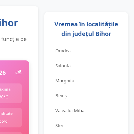
ihor
Vremea în localitățile
din județul Bihor
 funcție de
Oradea
Salonta
26
⛅️
Marghita
aximă
Beiuș
30°C
Valea lui Mihai
iditate
65%
Ștei