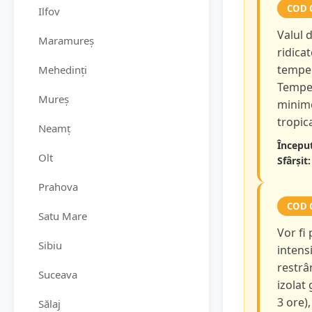
COD 
Ilfov
Valul 
Maramureș
ridicat
temper
Mehedinți
Temper
Mureș
minime
tropica
Neamț
Început
Olt
Sfârșit:
Prahova
COD 
Satu Mare
Vor fi
Sibiu
intensi
restrâ
Suceava
izolat
3 ore),
Sălaj