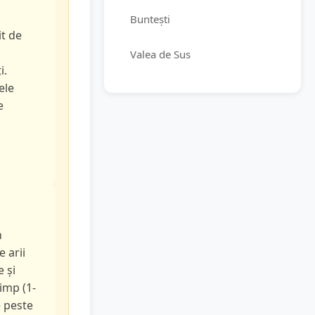
Buntești
it de
Valea de Sus
i.
ele
e
n
e arii
e și
timp (1-
e peste