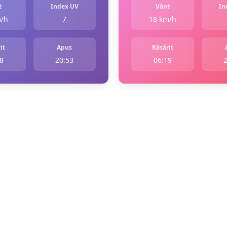
t
Index UV
Vânt
In
m/h
7
18 km/h
it
Apus
Răsărit
8
20:53
06:19