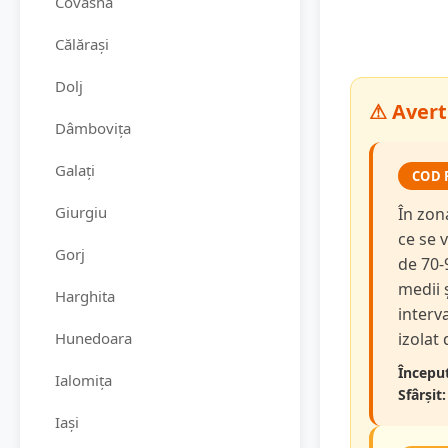
Covasna
Călărași
Dolj
⚠ Averti
Dâmbovița
Galați
COD 
Giurgiu
În zon
ce se v
Gorj
de 70-
medii 
Harghita
interva
Hunedoara
izolat
Început
Ialomița
Sfârșit:
Iași