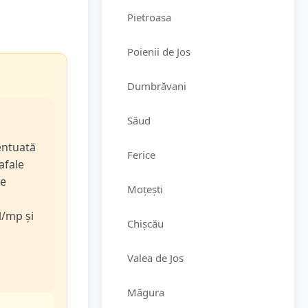
Pietroasa
Poienii de Jos
Dumbrăvani
Săud
entuată
Ferice
rafale
de
Moțești
l/mp și
Chișcău
Valea de Jos
Măgura