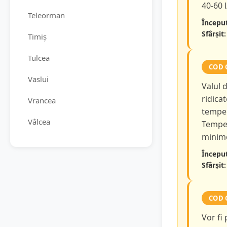
40-60 
Teleorman
Început
Sfârșit:
Timiș
Tulcea
COD 
Vaslui
Valul 
ridicat
Vrancea
temper
Vâlcea
Temper
minime
Început
Sfârșit:
COD 
Vor fi