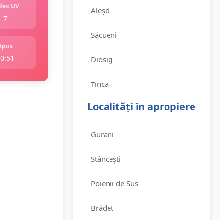
dex UV
Aleșd
7
Săcueni
Apus
20:51
Diosig
Tinca
Localități în apropiere
Gurani
Stâncești
Poienii de Sus
Brădet