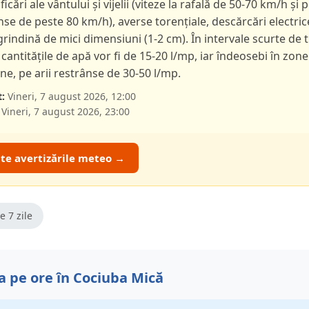
ficări ale vântului și vijelii (viteze la rafală de 50-70 km/h și p
nse de peste 80 km/h), averse torențiale, descărcări electric
 grindină de mici dimensiuni (1-2 cm). În intervale scurte de 
 cantitățile de apă vor fi de 15-20 l/mp, iar îndeosebi în zone
e, pe arii restrânse de 30-50 l/mp.
:
Vineri, 7 august 2026, 12:00
Vineri, 7 august 2026, 23:00
ate avertizările meteo →
e 7 zile
 pe ore în Cociuba Mică