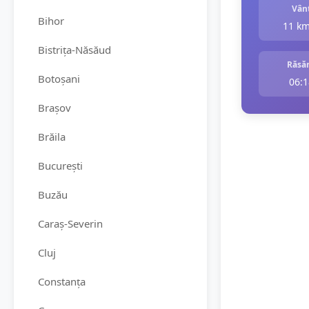
Vân
Bihor
11 k
Bistrița-Năsăud
Răsăr
Botoșani
06:1
Brașov
Brăila
București
Buzău
Caraș-Severin
Cluj
Constanța