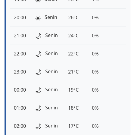
☀️
Senin
20:00
26°C
0%
🌙
Senin
21:00
24°C
0%
🌙
Senin
22:00
22°C
0%
🌙
Senin
23:00
21°C
0%
🌙
Senin
00:00
19°C
0%
🌙
Senin
01:00
18°C
0%
🌙
Senin
02:00
17°C
0%