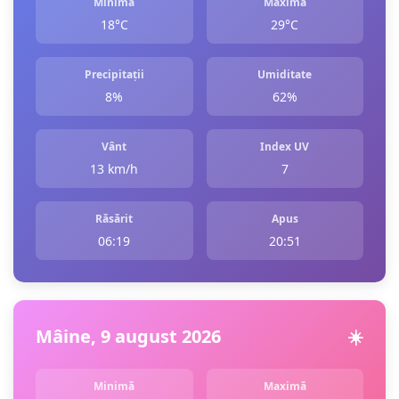
Minimă
Maximă
18°C
29°C
Precipitații
Umiditate
8%
62%
Vânt
Index UV
13 km/h
7
Răsărit
Apus
06:19
20:51
Mâine, 9 august 2026
☀️
Minimă
Maximă