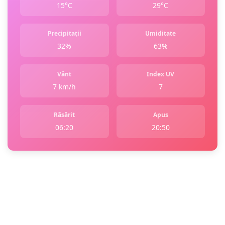
15°C
29°C
Precipitații
Umiditate
32%
63%
Vânt
Index UV
7 km/h
7
Răsărit
Apus
06:20
20:50