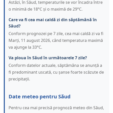
Astăzi, în Săud, temperaturile se vor încadra între
o minimă de 18°C și o maximă de 29°C.
Care va fi cea mai caldă zi din săptămână în
Săud?
Conform prognozei pe 7 zile, cea mai caldă zi va fi
Marți, 11 august 2026, când temperatura maximă
va ajunge la 33°C.
Va ploua în Săud în următoarele 7 zile?
Conform datelor actuale, săptămâna se anunță a
fi predominant uscată, cu șanse foarte scăzute de
precipitații.
Date meteo pentru Săud
Pentru cea mai precisă prognoză meteo din Săud,