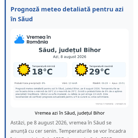
Prognoză meteo detaliată pentru azi
în Săud
Vremea azi în Săud, județul Bihor
Astăzi, pe 8 august 2026, vremea în Săud se
anunță cu cer senin. Temperaturile se vor încadra