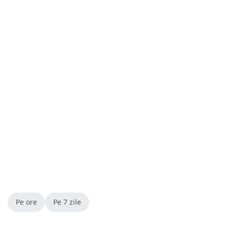
Pe ore
Pe 7 zile