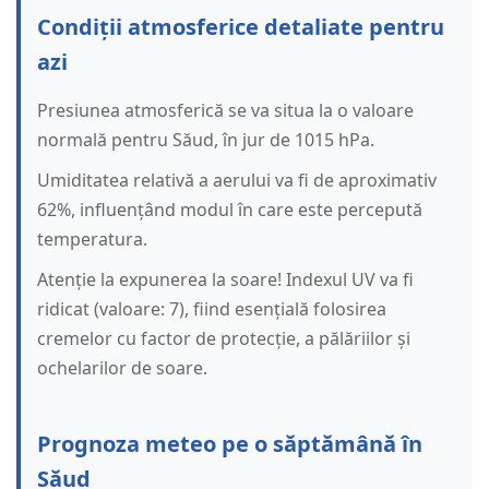
Condiții atmosferice detaliate pentru
azi
Presiunea atmosferică se va situa la o valoare
normală pentru Săud, în jur de 1015 hPa.
Umiditatea relativă a aerului va fi de aproximativ
62%, influențând modul în care este percepută
temperatura.
Atenție la expunerea la soare! Indexul UV va fi
ridicat (valoare: 7), fiind esențială folosirea
cremelor cu factor de protecție, a pălăriilor și
ochelarilor de soare.
Prognoza meteo pe o săptămână în
Săud