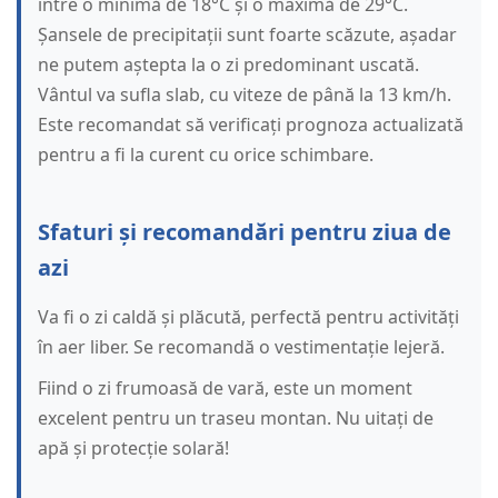
între o minimă de 18°C și o maximă de 29°C.
Șansele de precipitații sunt foarte scăzute, așadar
ne putem aștepta la o zi predominant uscată.
Vântul va sufla slab, cu viteze de până la 13 km/h.
Este recomandat să verificați prognoza actualizată
pentru a fi la curent cu orice schimbare.
Sfaturi și recomandări pentru ziua de
azi
Va fi o zi caldă și plăcută, perfectă pentru activități
în aer liber. Se recomandă o vestimentație lejeră.
Fiind o zi frumoasă de vară, este un moment
excelent pentru un traseu montan. Nu uitați de
apă și protecție solară!