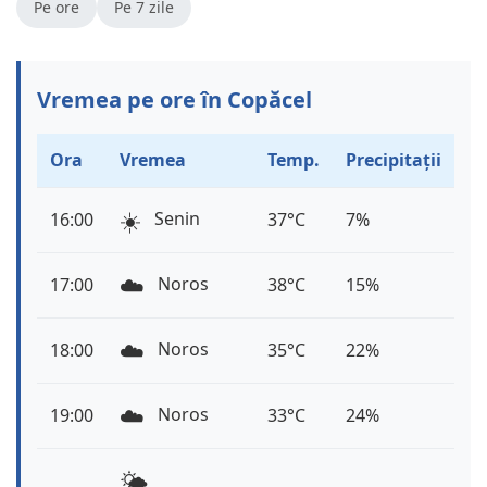
Pe ore
Pe 7 zile
Vremea pe ore în Copăcel
Ora
Vremea
Temp.
Precipitații
☀️
Senin
16:00
37°C
7%
☁️
Noros
17:00
38°C
15%
☁️
Noros
18:00
35°C
22%
☁️
Noros
19:00
33°C
24%
🌤️