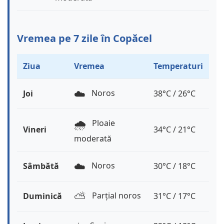
Vremea pe 7 zile în Copăcel
Ziua
Vremea
Temperaturi
☁️
Noros
Joi
38°C / 26°C
🌧️
Ploaie
Vineri
34°C / 21°C
moderată
☁️
Noros
Sâmbătă
30°C / 18°C
⛅️
Parțial noros
Duminică
31°C / 17°C