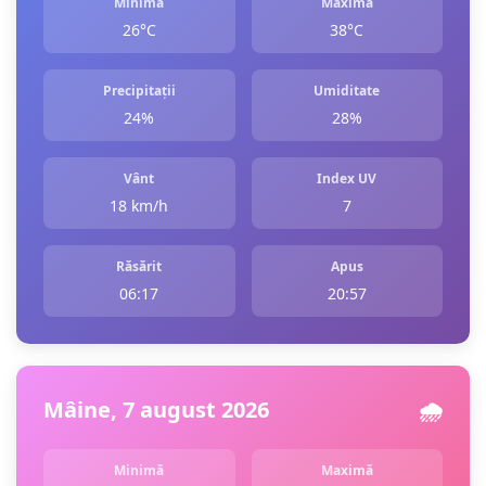
Minimă
Maximă
26°C
38°C
Precipitații
Umiditate
24%
28%
Vânt
Index UV
18 km/h
7
Răsărit
Apus
06:17
20:57
Mâine, 7 august 2026
🌧️
Minimă
Maximă