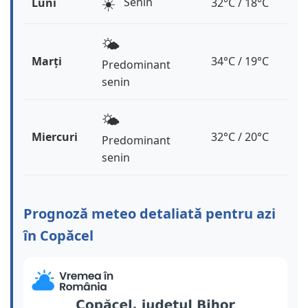
☀️
Senin
Luni
32°C / 18°C
🌤️
Marți
34°C / 19°C
Predominant
senin
🌤️
Miercuri
32°C / 20°C
Predominant
senin
Prognoză meteo detaliată pentru azi
în Copăcel