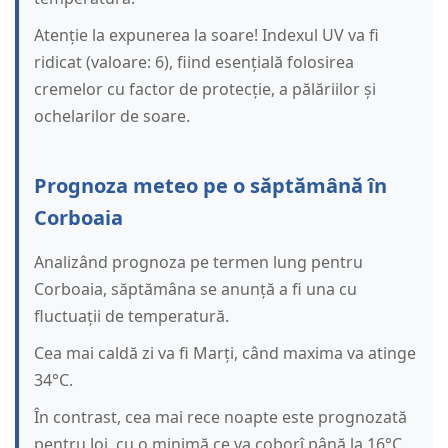
Atenție la expunerea la soare! Indexul UV va fi
ridicat (valoare: 6), fiind esențială folosirea
cremelor cu factor de protecție, a pălăriilor și
ochelarilor de soare.
Prognoza meteo pe o săptămână în
Corboaia
Analizând prognoza pe termen lung pentru
Corboaia, săptămâna se anunță a fi una cu
fluctuații de temperatură.
Cea mai caldă zi va fi Marți, când maxima va atinge
34°C.
În contrast, cea mai rece noapte este prognozată
pentru Joi, cu o minimă ce va coborî până la 16°C.