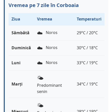
Vremea pe 7 zile în Corboaia
Ziua
Vremea
Temperaturi
☁️
Noros
Sâmbătă
29°C / 20°C
☁️
Noros
Duminică
30°C / 18°C
☁️
Noros
Luni
33°C / 19°C
🌤️
Marți
34°C / 19°C
Predominant
senin
🌤️
Miercuri
28°C / 19°C