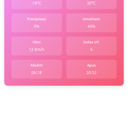
18°C
30°C
Precipitații
Umiditate
0%
44%
Vânt
Index UV
12 km/h
6
Răsărit
Apus
06:18
20:52