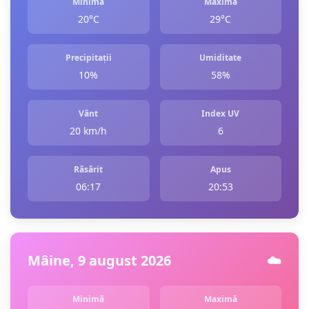
Minimă
Maximă
20°C
29°C
Precipitații
Umiditate
10%
58%
Vânt
Index UV
20 km/h
6
Răsărit
Apus
06:17
20:53
Mâine, 9 august 2026
☁️
Minimă
Maximă