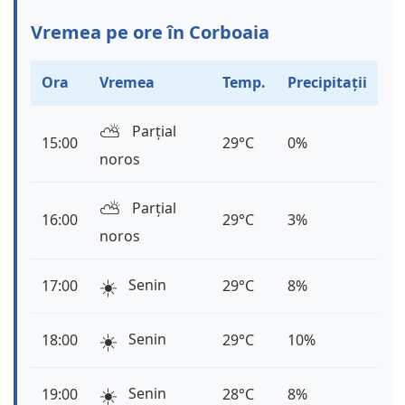
Vremea pe ore în Corboaia
Ora
Vremea
Temp.
Precipitații
⛅️
Parțial
15:00
29°C
0%
noros
⛅️
Parțial
16:00
29°C
3%
noros
☀️
Senin
17:00
29°C
8%
☀️
Senin
18:00
29°C
10%
☀️
Senin
19:00
28°C
8%