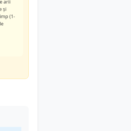
e arii
e și
timp (1-
le