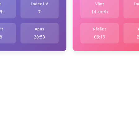
t
Index UV
Vânt
In
/h
7
14 km/h
it
Apus
Răsărit
8
20:53
06:19