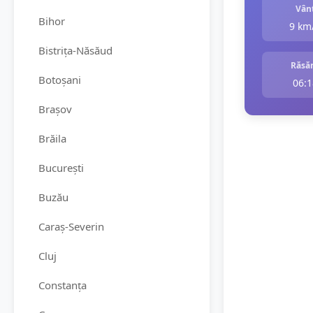
Vân
Bihor
9 km
Bistrița-Năsăud
Răsăr
Botoșani
06:1
Brașov
Brăila
București
Buzău
Caraș-Severin
Cluj
Constanța