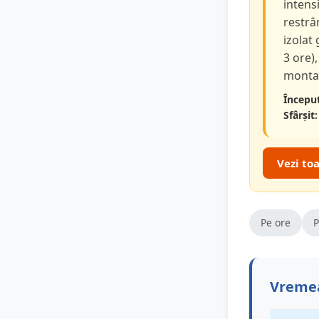
intensi
restrâ
izolat
3 ore),
montan
Început
Sfârșit:
Vezi to
Pe ore
P
Vremea