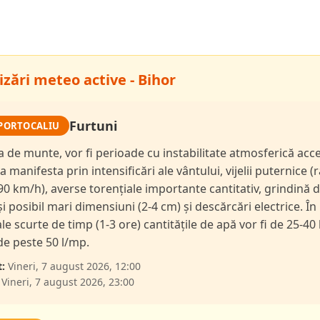
zări meteo active - Bihor
Furtuni
PORTOCALIU
a de munte, vor fi perioade cu instabilitate atmosferică acc
a manifesta prin intensificări ale vântului, vijelii puternice (
90 km/h), averse torențiale importante cantitativ, grindină 
și posibil mari dimensiuni (2-4 cm) și descărcări electrice. În
le scurte de timp (1-3 ore) cantitățile de apă vor fi de 25-40 
 de peste 50 l/mp.
:
Vineri, 7 august 2026, 12:00
Vineri, 7 august 2026, 23:00