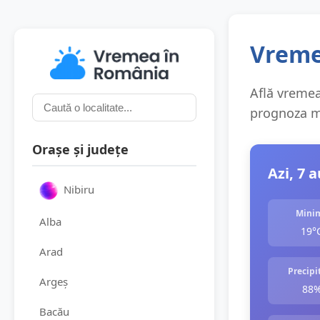
Vreme
Află vremea 
prognoza me
Orașe și județe
Azi, 7 
Nibiru
Mini
Alba
19°
Arad
Precipit
Argeș
88
Bacău