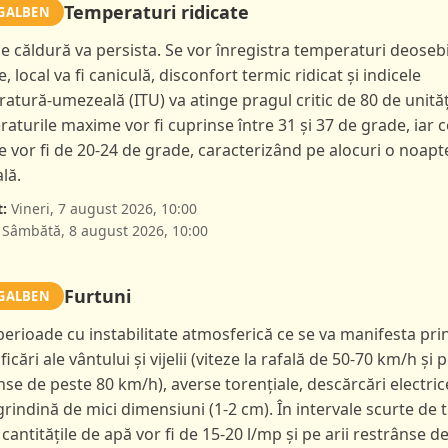
Temperaturi ridicate
GALBEN
de căldură va persista. Se vor înregistra temperaturi deoseb
e, local va fi caniculă, disconfort termic ridicat și indicele
atură-umezeală (ITU) va atinge pragul critic de 80 de unităț
aturile maxime vor fi cuprinse între 31 și 37 de grade, iar c
 vor fi de 20-24 de grade, caracterizând pe alocuri o noapt
lă.
:
Vineri, 7 august 2026, 10:00
Sâmbătă, 8 august 2026, 10:00
Furtuni
GALBEN
 perioade cu instabilitate atmosferică ce se va manifesta pri
ficări ale vântului și vijelii (viteze la rafală de 50-70 km/h și p
nse de peste 80 km/h), averse torențiale, descărcări electric
 grindină de mici dimensiuni (1-2 cm). În intervale scurte de 
 cantitățile de apă vor fi de 15-20 l/mp și pe arii restrânse d