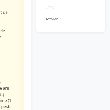
Șebiș
it de
Totoreni
i.
ele
e
n
e arii
e și
timp (1-
e peste