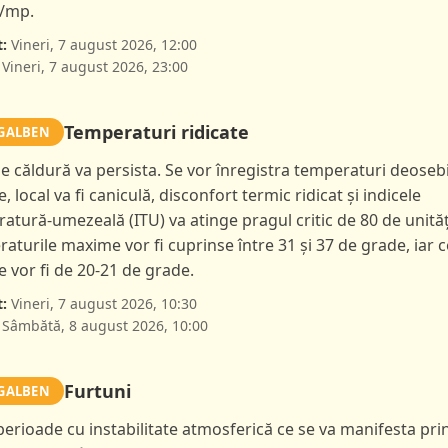
l/mp.
:
Vineri, 7 august 2026, 12:00
Vineri, 7 august 2026, 23:00
Temperaturi ridicate
GALBEN
de căldură va persista. Se vor înregistra temperaturi deoseb
e, local va fi caniculă, disconfort termic ridicat și indicele
atură-umezeală (ITU) va atinge pragul critic de 80 de unităț
aturile maxime vor fi cuprinse între 31 și 37 de grade, iar c
 vor fi de 20-21 de grade.
:
Vineri, 7 august 2026, 10:30
Sâmbătă, 8 august 2026, 10:00
Furtuni
GALBEN
 perioade cu instabilitate atmosferică ce se va manifesta pri