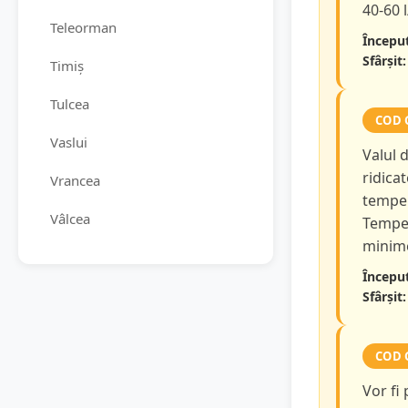
40-60 
Teleorman
Început
Sfârșit:
Timiș
Tulcea
COD 
Vaslui
Valul 
ridicat
Vrancea
temper
Vâlcea
Temper
minime
Început
Sfârșit:
COD 
Vor fi