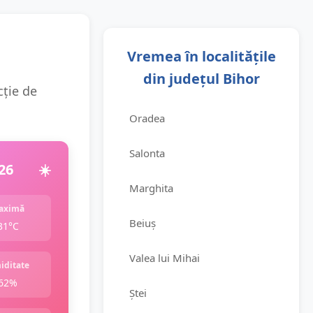
Vremea în localitățile
din județul Bihor
cție de
Oradea
Salonta
26
☀️
Marghita
aximă
Beiuș
31°C
Valea lui Mihai
iditate
62%
Ștei