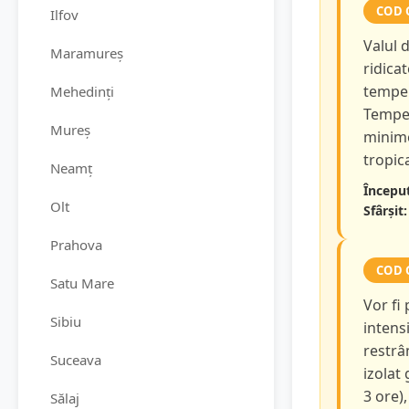
COD 
Ilfov
Valul 
Maramureș
ridicat
temper
Mehedinți
Temper
Mureș
minime
tropica
Neamț
Început
Olt
Sfârșit:
Prahova
COD 
Satu Mare
Vor fi
Sibiu
intensi
restrâ
Suceava
izolat
3 ore),
Sălaj