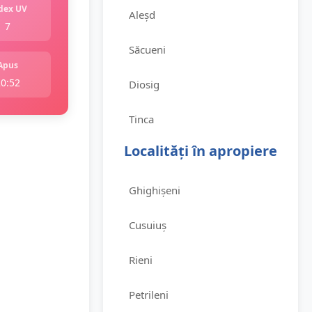
dex UV
Aleșd
7
Săcueni
Apus
20:52
Diosig
Tinca
Localități în apropiere
Ghighișeni
Cusuiuș
Rieni
Petrileni