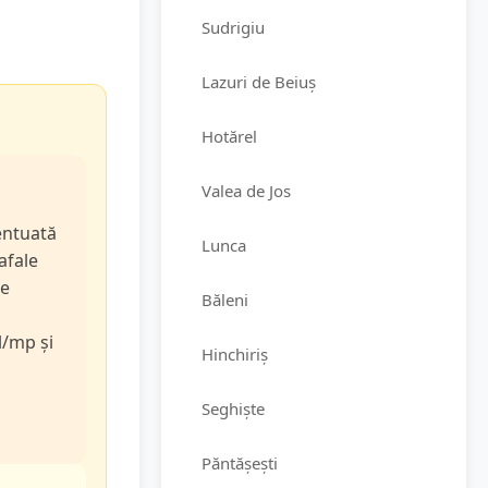
Sudrigiu
Lazuri de Beiuș
Hotărel
Valea de Jos
entuată
Lunca
rafale
de
Băleni
l/mp și
Hinchiriș
Seghiște
Păntășești