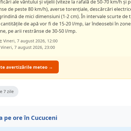
ficări ale vântului și vijelii (viteze la rafală de 50-70 km/h și p
nse de peste 80 km/h), averse torențiale, descărcări electric
 grindină de mici dimensiuni (1-2 cm). În intervale scurte de 
 cantitățile de apă vor fi de 15-20 l/mp, iar îndeosebi în zone
e, pe arii restrânse de 30-50 l/mp.
:
Vineri, 7 august 2026, 12:00
Vineri, 7 august 2026, 23:00
ate avertizările meteo →
e 7 zile
 pe ore în Cucuceni