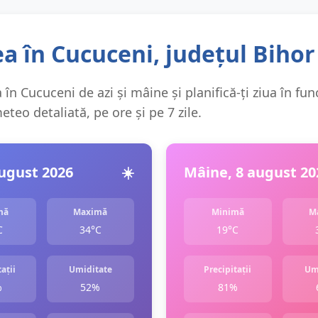
a în Cucuceni, județul Bihor
în Cucuceni de azi și mâine și planifică-ți ziua în fun
teo detaliată, pe ore și pe 7 zile.
august 2026
☀️
Mâine, 8 august 20
mă
Maximă
Minimă
M
C
34°C
19°C
ații
Umiditate
Precipitații
Um
%
52%
81%