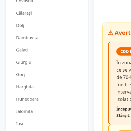
Covasna
Călărași
Dolj
⚠ Averti
Dâmbovița
Galați
COD 
Giurgiu
În zon
ce se v
Gorj
de 70-
medii 
Harghita
interva
Hunedoara
izolat
Început
Ialomița
Sfârșit:
Iași