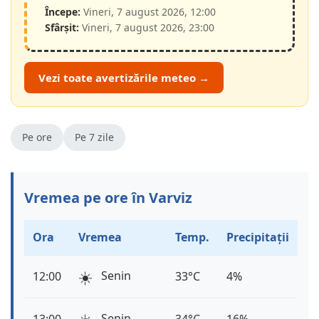
Începe:
Vineri, 7 august 2026, 12:00
Sfârșit:
Vineri, 7 august 2026, 23:00
Vezi toate avertizările meteo →
Pe ore
Pe 7 zile
Vremea pe ore în Varviz
Ora
Vremea
Temp.
Precipitații
☀️
Senin
12:00
33°C
4%
Senin