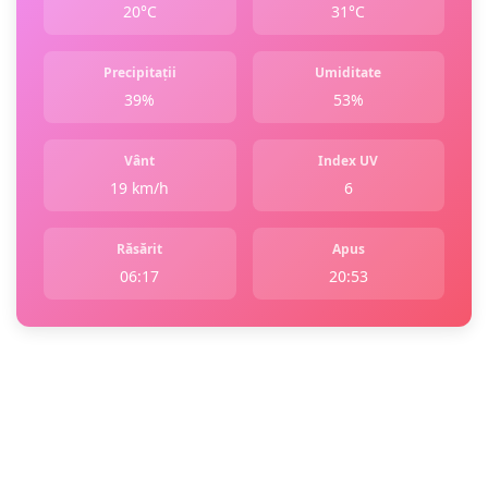
20°C
31°C
Precipitații
Umiditate
39%
53%
Vânt
Index UV
19 km/h
6
Răsărit
Apus
06:17
20:53