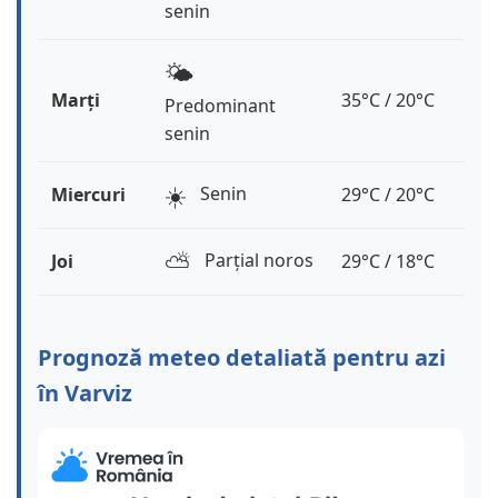
senin
🌤️
Marți
35°C / 20°C
Predominant
senin
☀️
Senin
Miercuri
29°C / 20°C
⛅️
Parțial noros
Joi
29°C / 18°C
Prognoză meteo detaliată pentru azi
în Varviz