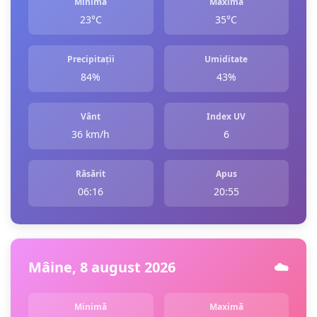
Minimă
Maximă
23°C
35°C
Precipitații
Umiditate
84%
43%
Vânt
Index UV
36 km/h
6
Răsărit
Apus
06:16
20:55
Mâine, 8 august 2026
☁️
Minimă
Maximă