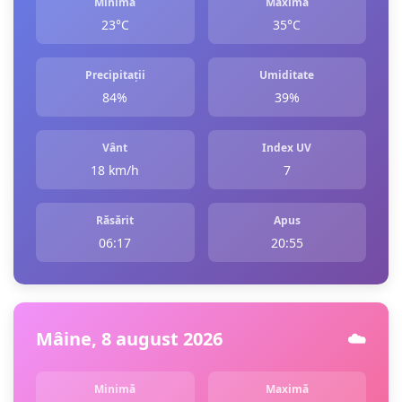
Minimă
Maximă
23°C
35°C
Precipitații
Umiditate
84%
39%
Vânt
Index UV
18 km/h
7
Răsărit
Apus
06:17
20:55
Mâine, 8 august 2026
☁️
Minimă
Maximă