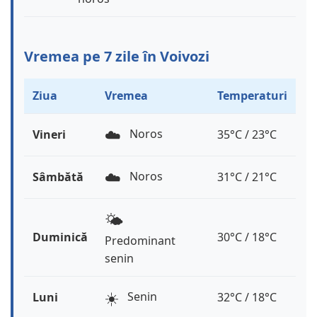
Vremea pe 7 zile în Voivozi
Ziua
Vremea
Temperaturi
☁️
Noros
Vineri
35°C / 23°C
☁️
Noros
Sâmbătă
31°C / 21°C
🌤️
Duminică
30°C / 18°C
Predominant
senin
☀️
Senin
Luni
32°C / 18°C