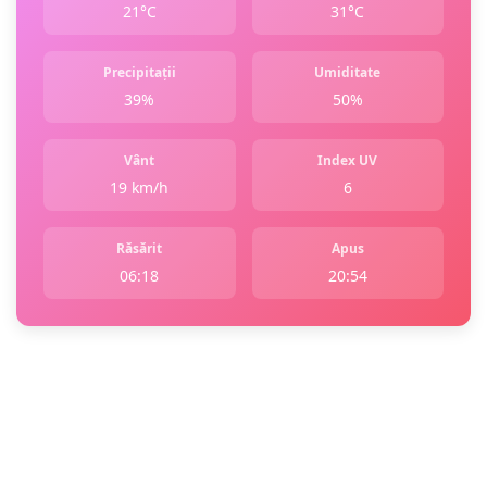
21°C
31°C
Precipitații
Umiditate
39%
50%
Vânt
Index UV
19 km/h
6
Răsărit
Apus
06:18
20:54