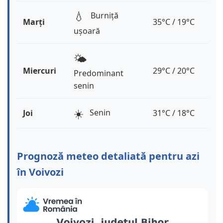
💧
Burniță
Marți
35°C / 19°C
ușoară
🌤️
Miercuri
29°C / 20°C
Predominant
senin
☀️
Senin
Joi
31°C / 18°C
Prognoză meteo detaliată pentru azi
în Voivozi