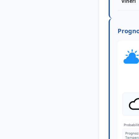
Vineri
Progno