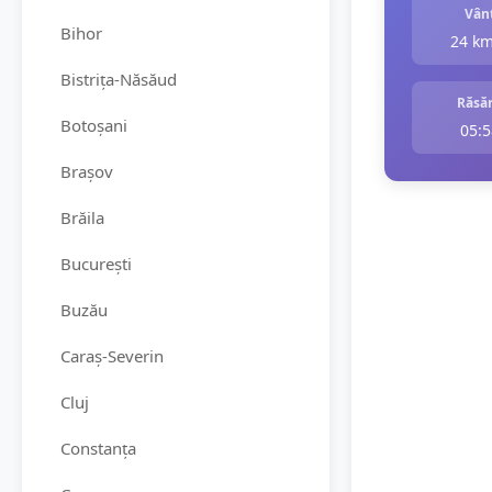
Vân
Bihor
24 k
Bistrița-Năsăud
Răsăr
Botoșani
05:5
Brașov
Brăila
București
Buzău
Caraș-Severin
Cluj
Constanța