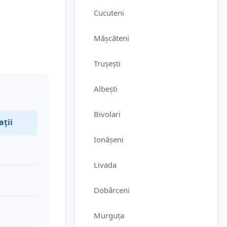
Cucuteni
Mășcăteni
Trușești
Albești
Bivolari
ații
Ionășeni
Livada
Dobârceni
Murguța