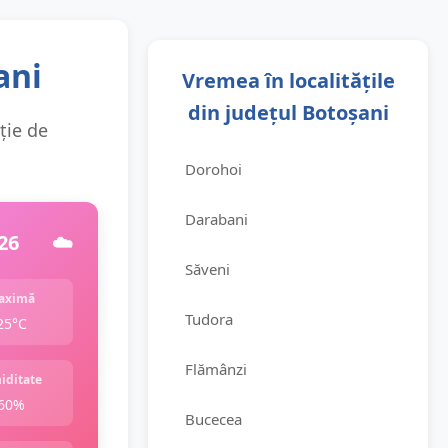
ani
Vremea în localitățile
din județul Botoșani
ție de
Dorohoi
Darabani
26
☁️
Săveni
aximă
Tudora
25°C
Flămânzi
iditate
60%
Bucecea