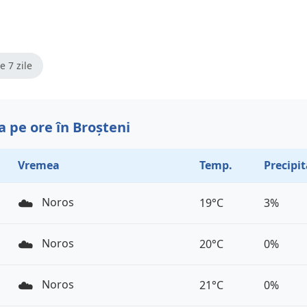
e 7 zile
 pe ore în Broșteni
Vremea
Temp.
Precipit
☁️
Noros
19°C
3%
☁️
Noros
20°C
0%
☁️
Noros
21°C
0%