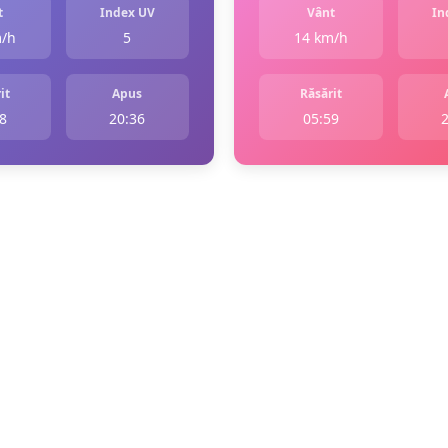
t
Index UV
Vânt
In
m/h
5
14 km/h
it
Apus
Răsărit
8
20:36
05:59