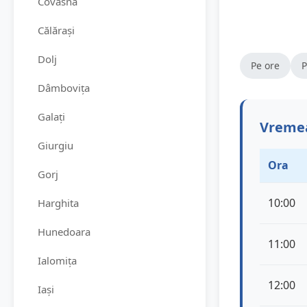
Covasna
Călărași
Dolj
Pe ore
P
Dâmbovița
Galați
Vremea
Giurgiu
Ora
Gorj
10:00
Harghita
Hunedoara
11:00
Ialomița
12:00
Iași