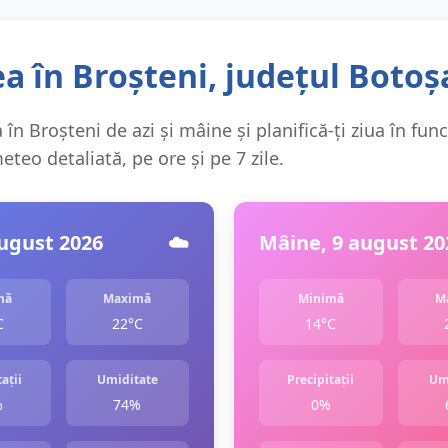
 în Broșteni, județul Botoș
în Broșteni de azi și mâine și planifică-ți ziua în func
teo detaliată, pe ore și pe 7 zile.
august 2026
☁️
Mâine, 9 august 20
mă
Maximă
Minimă
M
C
22°C
14°C
ații
Umiditate
Precipitații
Um
%
74%
0%