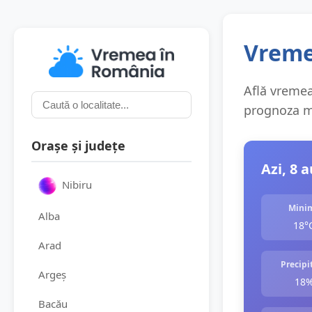
Vremea
Află vremea 
prognoza me
Orașe și județe
Azi, 8 
Nibiru
Mini
Alba
18°
Arad
Precipit
Argeș
18
Bacău