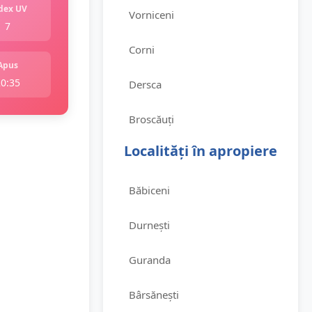
dex UV
Vorniceni
7
Corni
Apus
20:35
Dersca
Broscăuți
Localități în apropiere
Băbiceni
Durnești
Guranda
Bârsănești