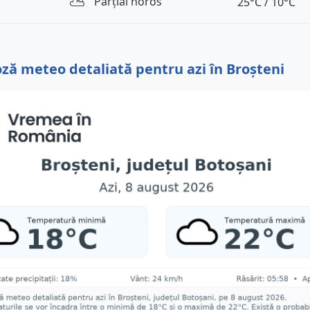
⛅️
Parțial noros
25°C / 10°C
ză meteo detaliată pentru azi în Broșteni