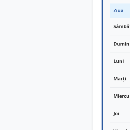
Ziua
Sâmbă
Dumin
Luni
Marți
Miercu
Joi