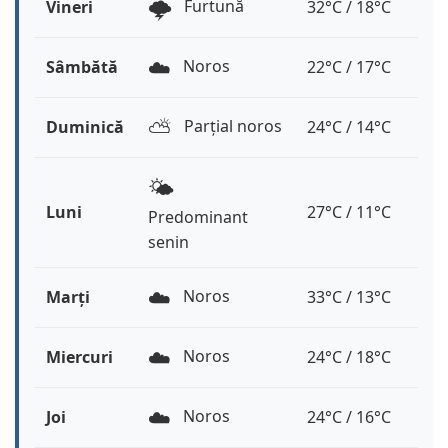
🌩️
Furtună
Vineri
32°C / 18°C
☁️
Noros
Sâmbătă
22°C / 17°C
⛅️
Parțial noros
Duminică
24°C / 14°C
🌤️
Luni
27°C / 11°C
Predominant
senin
☁️
Noros
Marți
33°C / 13°C
☁️
Noros
Miercuri
24°C / 18°C
☁️
Noros
Joi
24°C / 16°C