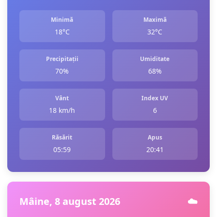
Minimă
Maximă
18°C
32°C
Precipitații
Umiditate
70%
68%
Vânt
Index UV
18 km/h
6
Răsărit
Apus
05:59
20:41
Mâine, 8 august 2026
☁️