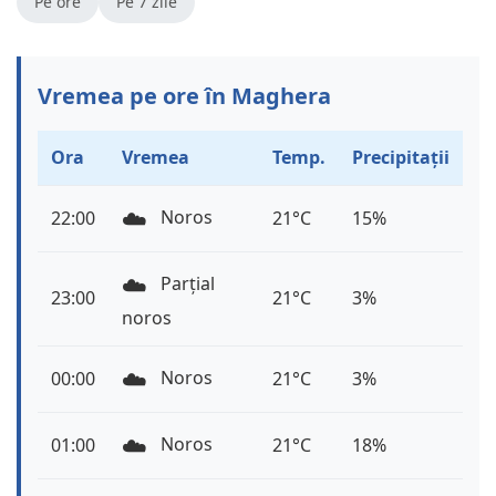
Pe ore
Pe 7 zile
Vremea pe ore în Maghera
Ora
Vremea
Temp.
Precipitații
☁️
Noros
22:00
21°C
15%
☁️
Parțial
23:00
21°C
3%
noros
☁️
Noros
00:00
21°C
3%
☁️
Noros
01:00
21°C
18%