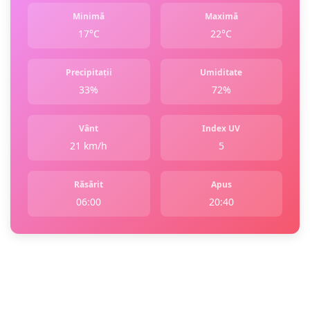
Minimă
Maximă
17°C
22°C
Precipitații
Umiditate
33%
72%
Vânt
Index UV
21 km/h
5
Răsărit
Apus
06:00
20:40