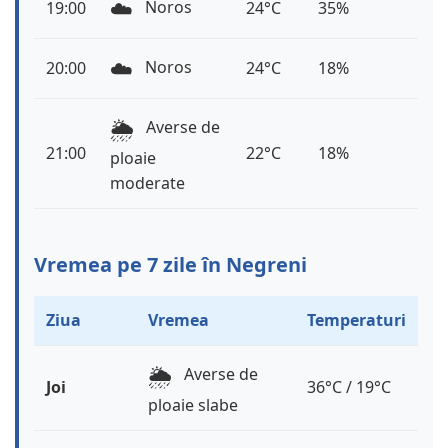
☁️
Noros
19:00
24°C
35%
☁️
Noros
20:00
24°C
18%
🌦️
Averse de
21:00
22°C
18%
ploaie
moderate
Vremea pe 7 zile în Negreni
Ziua
Vremea
Temperaturi
🌦️
Averse de
Joi
36°C / 19°C
ploaie slabe