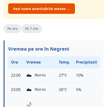
Vezi toate avertizările meteo →
Pe ore
Pe 7 zile
Vremea pe ore în Negreni
Ora
Vremea
Temp.
Precipitații
☁️
Noros
22:00
27°C
10%
☁️
Noros
23:00
26°C
5%
🌙