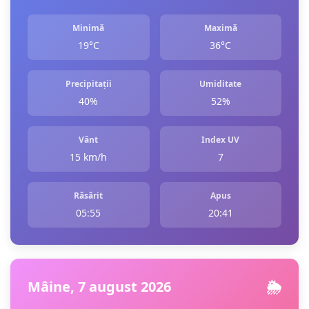
Minimă
Maximă
19°C
36°C
Precipitații
Umiditate
40%
52%
Vânt
Index UV
15 km/h
7
Răsărit
Apus
05:55
20:41
Mâine, 7 august 2026
🌦️