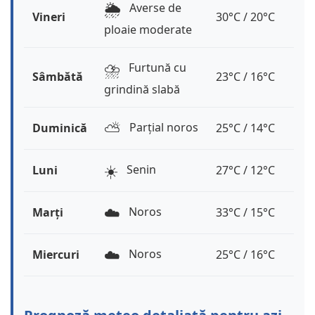
🌦️
Averse de
Vineri
30°C / 20°C
ploaie moderate
⛈️
Furtună cu
Sâmbătă
23°C / 16°C
grindină slabă
⛅️
Parțial noros
Duminică
25°C / 14°C
☀️
Senin
Luni
27°C / 12°C
☁️
Noros
Marți
33°C / 15°C
☁️
Noros
Miercuri
25°C / 16°C