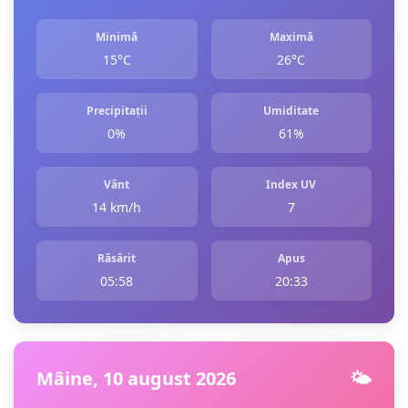
Minimă
Maximă
15°C
26°C
Precipitații
Umiditate
0%
61%
Vânt
Index UV
14 km/h
7
Răsărit
Apus
05:58
20:33
Mâine, 10 august 2026
🌤️