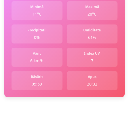
Minimă
Maximă
11°C
28°C
Precipitații
Umiditate
0%
61%
Vânt
Index UV
6 km/h
7
Răsărit
Apus
05:59
20:32