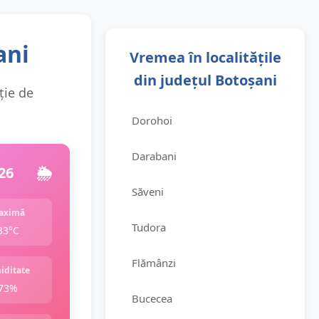
ani
Vremea în localitățile
din județul Botoșani
ție de
Dorohoi
Darabani
26
🌦️
Săveni
aximă
Tudora
33°C
Flămânzi
iditate
73%
Bucecea