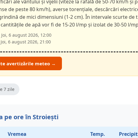
ficări ale vântului și vijelii (viteze la rafală de 50-70 km/h și p
nse de peste 80 km/h), averse torențiale, descărcări electric
 grindină de mici dimensiuni (1-2 cm). În intervale scurte de 
 cantitățile de apă vor fi de 15-20 l/mp și izolat de 30-50 l/mp
Joi, 6 august 2026, 12:00
Joi, 6 august 2026, 21:00
ate avertizările meteo →
e 7 zile
 pe ore în Stroiești
Vremea
Temp.
Precipit