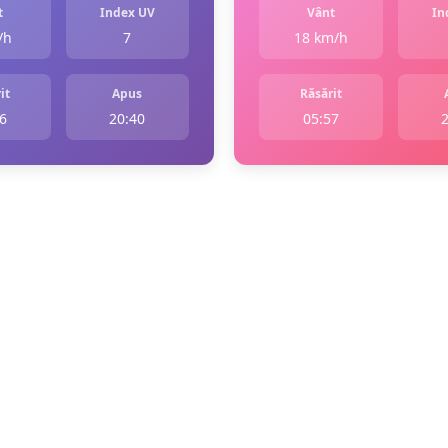
t
Index UV
Vânt
In
/h
7
18 km/h
it
Apus
Răsărit
6
20:40
05:57