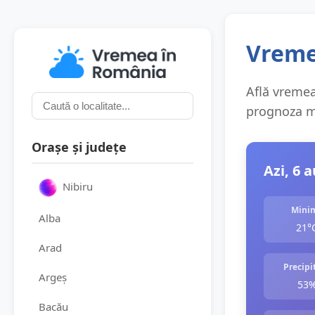
Vremea
Află vremea 
prognoza me
Orașe și județe
Azi, 6 
Nibiru
Mini
Alba
21°
Arad
Precipit
Argeș
53
Bacău