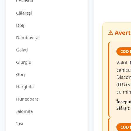
Covasna
Călărași
Dolj
⚠ Avert
Dâmbovița
Galați
COD 
Giurgiu
Valul d
canicu
Gorj
Discon
(ITU) v
Harghita
cu min
Hunedoara
Început
Sfârșit:
Ialomița
Iași
COD 