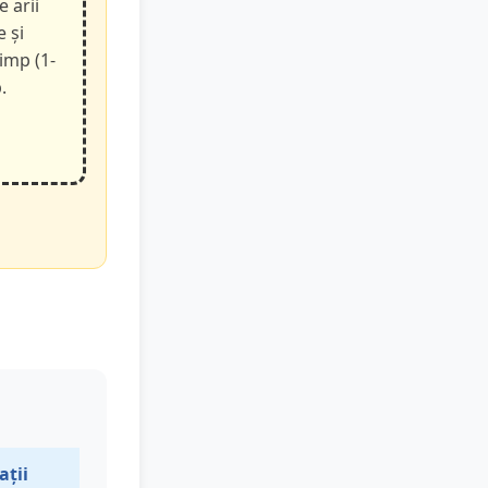
e arii
e și
timp (1-
.
ații