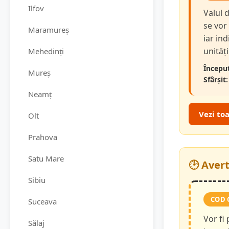
Ilfov
Valul 
se vor
Maramureș
iar in
unităț
Mehedinți
Început
Mureș
Sfârșit:
Neamț
Vezi to
Olt
Prahova
Satu Mare
🕑 Aver
Sibiu
COD 
Suceava
Vor fi
Sălaj