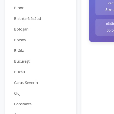
Vân
Bihor
8 km
Bistrița-Năsăud
Răsăr
Botoșani
05:5
Brașov
Brăila
București
Buzău
Caraș-Severin
Cluj
Constanța