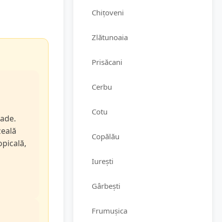
Chițoveni
Zlătunoaia
Prisăcani
Cerbu
Cotu
rade.
zeală
Copălău
opicală,
Iurești
Gârbești
Frumușica