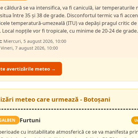
de căldură se va intensifica, va fi caniculă, iar temperaturil
 situa între 35 și 38 de grade. Disconfortul termic va fi accen
dicele temperatură-umezeală (ITU) va depăși pragul critic de
i. Local nopțile vor fi tropicale, cu minime de 20-24 de grade.
:
Miercuri, 5 august 2026, 10:00
Vineri, 7 august 2026, 10:00
ate avertizările meteo →
tizări meteo care urmează - Botoșani
Furtuni
GALBEN
U
 perioade cu instabilitate atmosferică ce se va manifesta pri