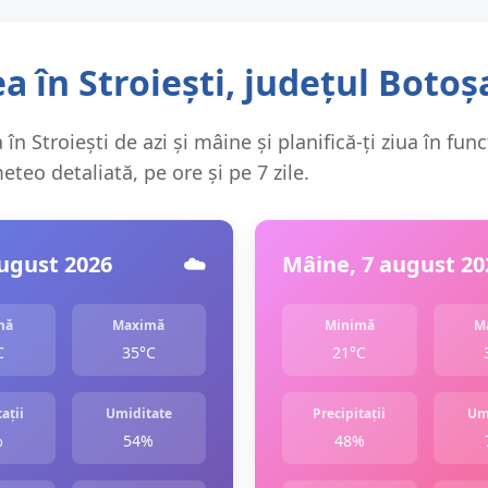
 în Stroiești, județul Botoș
în Stroiești de azi și mâine și planifică-ți ziua în func
teo detaliată, pe ore și pe 7 zile.
august 2026
☁️
Mâine, 7 august 20
mă
Maximă
Minimă
M
C
35°C
21°C
ații
Umiditate
Precipitații
Um
%
54%
48%