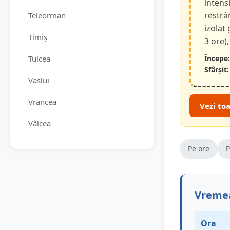
intensi
restrâ
Teleorman
izolat
Timiș
3 ore),
Tulcea
Începe:
Sfârșit:
Vaslui
Vrancea
Vezi to
Vâlcea
Pe ore
P
Vremea
Ora