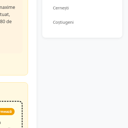
e maxime
Cernești
tuat,
 80 de
Coștiugeni
rmează
n