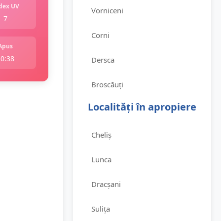
dex UV
Vorniceni
7
Corni
Apus
20:38
Dersca
Broscăuți
Localități în apropiere
Cheliș
Lunca
Dracșani
Sulița