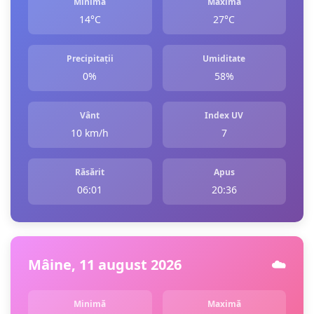
Minimă
Maximă
14°C
27°C
Precipitații
Umiditate
0%
58%
Vânt
Index UV
10 km/h
7
Răsărit
Apus
06:01
20:36
Mâine, 11 august 2026
☁️
Minimă
Maximă