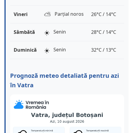
⛅️
Parțial noros
Vineri
26°C / 14°C
☀️
Senin
Sâmbătă
28°C / 14°C
☀️
Senin
Duminică
32°C / 13°C
Prognoză meteo detaliată pentru azi
în Vatra