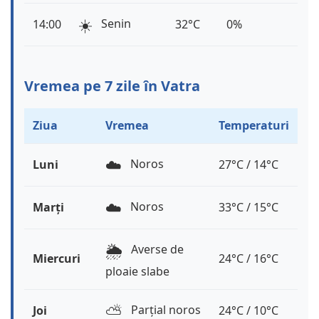
☀️
Senin
14:00
32°C
0%
Vremea pe 7 zile în Vatra
Ziua
Vremea
Temperaturi
☁️
Noros
Luni
27°C / 14°C
☁️
Noros
Marți
33°C / 15°C
🌦️
Averse de
Miercuri
24°C / 16°C
ploaie slabe
⛅️
Parțial noros
Joi
24°C / 10°C