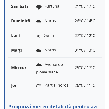
🌩️
Furtună
Sâmbătă
21°C / 17°C
☁️
Noros
Duminică
26°C / 14°C
☀️
Senin
Luni
27°C / 12°C
☁️
Noros
Marți
31°C / 13°C
🌦️
Averse de
Miercuri
25°C / 17°C
ploaie slabe
⛅️
Parțial noros
Joi
26°C / 11°C
Prognoză meteo detaliată pentru azi