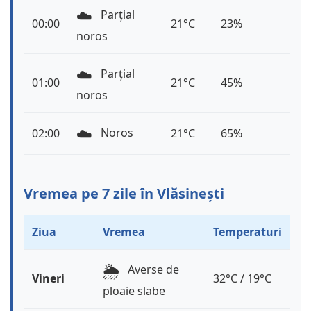
☁️
Parțial
00:00
21°C
23%
noros
☁️
Parțial
01:00
21°C
45%
noros
☁️
Noros
02:00
21°C
65%
Vremea pe 7 zile în Vlăsinești
Ziua
Vremea
Temperaturi
🌦️
Averse de
Vineri
32°C / 19°C
ploaie slabe