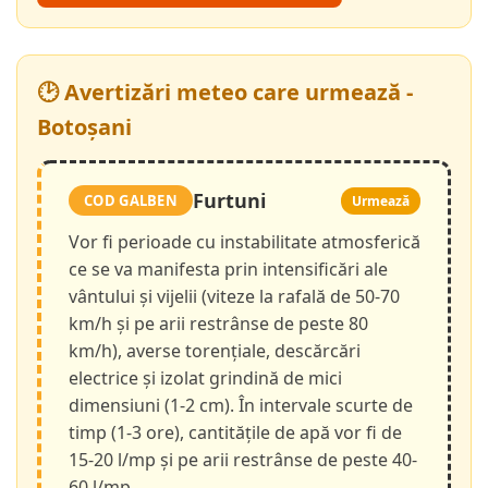
🕑 Avertizări meteo care urmează -
Botoșani
Furtuni
COD GALBEN
Urmează
Vor fi perioade cu instabilitate atmosferică
ce se va manifesta prin intensificări ale
vântului și vijelii (viteze la rafală de 50-70
km/h și pe arii restrânse de peste 80
km/h), averse torențiale, descărcări
electrice și izolat grindină de mici
dimensiuni (1-2 cm). În intervale scurte de
timp (1-3 ore), cantitățile de apă vor fi de
15-20 l/mp și pe arii restrânse de peste 40-
60 l/mp.