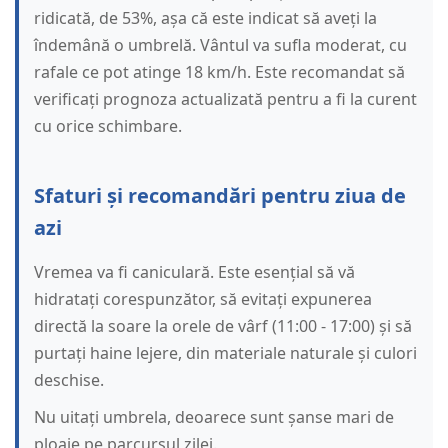
ridicată, de 53%, așa că este indicat să aveți la
îndemână o umbrelă. Vântul va sufla moderat, cu
rafale ce pot atinge 18 km/h. Este recomandat să
verificați prognoza actualizată pentru a fi la curent
cu orice schimbare.
Sfaturi și recomandări pentru ziua de
azi
Vremea va fi caniculară. Este esențial să vă
hidratați corespunzător, să evitați expunerea
directă la soare la orele de vârf (11:00 - 17:00) și să
purtați haine lejere, din materiale naturale și culori
deschise.
Nu uitați umbrela, deoarece sunt șanse mari de
ploaie pe parcursul zilei.