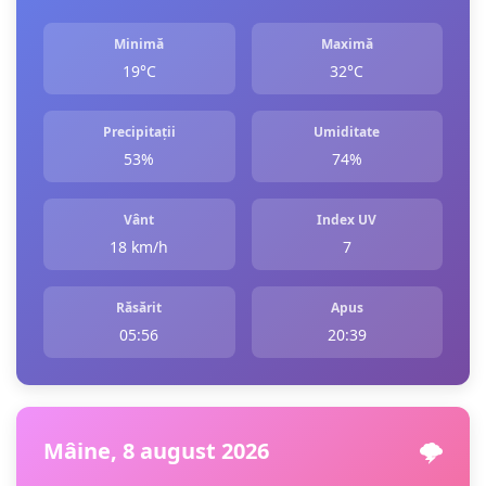
Minimă
Maximă
19°C
32°C
Precipitații
Umiditate
53%
74%
Vânt
Index UV
18 km/h
7
Răsărit
Apus
05:56
20:39
Mâine, 8 august 2026
🌩️