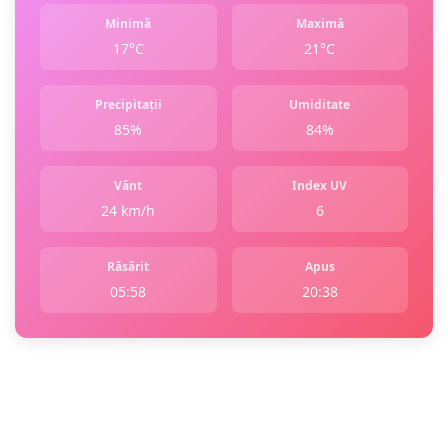
Minimă
Maximă
17°C
21°C
Precipitații
Umiditate
85%
84%
Vânt
Index UV
24 km/h
6
Răsărit
Apus
05:58
20:38