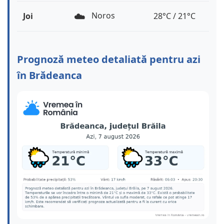
☁️
Noros
Joi
28°C / 21°C
Prognoză meteo detaliată pentru azi
în Brădeanca