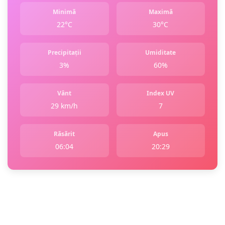
Minimă
Maximă
22°C
30°C
Precipitații
Umiditate
3%
60%
Vânt
Index UV
29 km/h
7
Răsărit
Apus
06:04
20:29