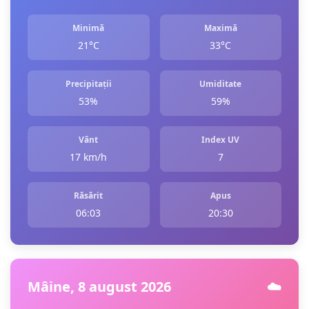
Minimă
Maximă
21°C
33°C
Precipitații
Umiditate
53%
59%
Vânt
Index UV
17 km/h
7
Răsărit
Apus
06:03
20:30
Mâine, 8 august 2026
☁️