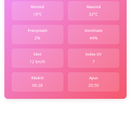
Minimă
Maximă
19°C
32°C
Precipitații
Umiditate
2%
44%
Vânt
Index UV
12 km/h
7
Răsărit
Apus
06:28
20:50