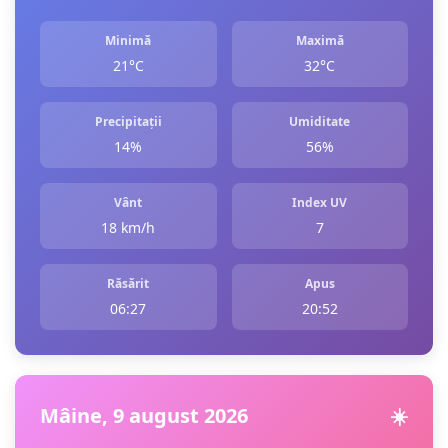
Minimă
Maximă
21°C
32°C
Precipitații
Umiditate
14%
56%
Vânt
Index UV
18 km/h
7
Răsărit
Apus
06:27
20:52
Mâine, 9 august 2026
☀️