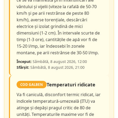
ce se va manifesta prin intensificări ale
vântului și vijelii (viteze la rafală de 50-70
km/h și pe arii restrânse de peste 80
km/h), averse torențiale, descărcări
electrice și izolat grindină de mici
dimensiuni (1-2 cm). În intervale scurte de
timp (1-3 ore), cantitățile de apă vor fi de
15-20 l/mp, iar îndeosebi în zonele
montane, pe arii restrânse de 30-50 l/mp.
Început:
Sâmbătă, 8 august 2026, 12:00
Sfârșit:
Sâmbătă, 8 august 2026, 21:00
Temperaturi ridicate
COD GALBEN
Va fi caniculă, disconfort termic ridicat, iar
indicele temperatură-umezeală (ITU) va
atinge și depăși pragul critic de 80 de
unități. Temperaturile maxime vor fi de