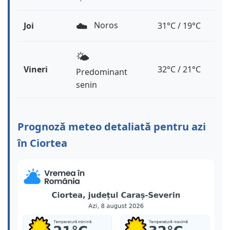
☁️
Noros
Joi
31°C / 19°C
🌤️
Vineri
32°C / 21°C
Predominant
senin
Prognoză meteo detaliată pentru azi
în Ciortea