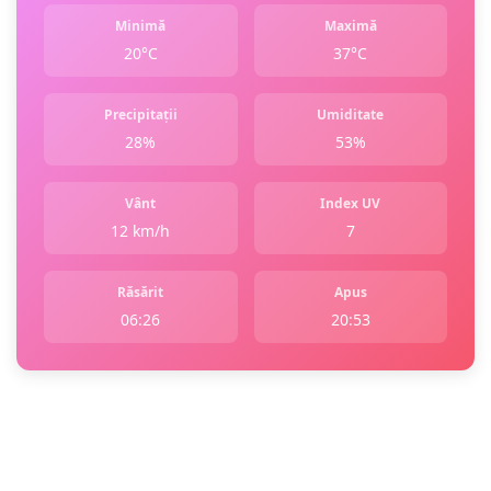
Minimă
Maximă
20°C
37°C
Precipitații
Umiditate
28%
53%
Vânt
Index UV
12 km/h
7
Răsărit
Apus
06:26
20:53