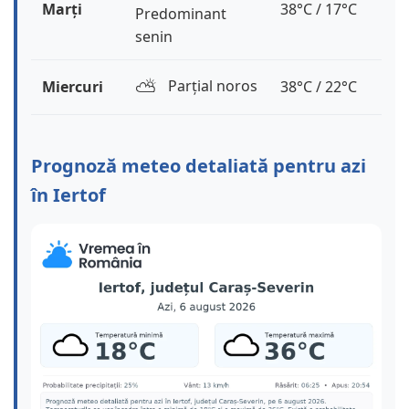
Marți
38°C / 17°C
Predominant
senin
⛅️
Parțial noros
Miercuri
38°C / 22°C
Prognoză meteo detaliată pentru azi
în Iertof