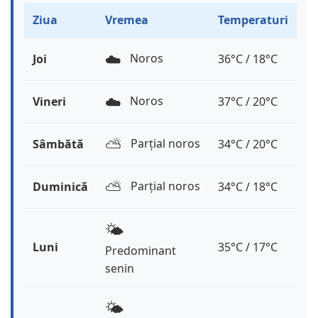
Ziua
Vremea
Temperaturi
☁️
Noros
Joi
36°C / 18°C
☁️
Noros
Vineri
37°C / 20°C
⛅️
Parțial noros
Sâmbătă
34°C / 20°C
⛅️
Parțial noros
Duminică
34°C / 18°C
🌤️
Luni
35°C / 17°C
Predominant
senin
🌤️