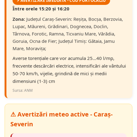
⚡ AVERTIZARE IMEDIATĂ - COD PORTOCALIU
Între orele 15:20 și 16:20
Zona:
Județul Caraş-Severin: Reșița, Bocșa, Berzovia,
Lupac, Măureni, Grădinari, Dognecea, Doclin,
Târnova, Forotic, Ramna, Ticvaniu Mare, Vărădia,
Goruia, Ocna de Fier; Județul Timiş: Gătaia, Jamu
Mare, Moravița;
Averse torențiale care vor acumula 25...40 l/mp,
frecvente descărcări electrice, intensificări ale vântului
50-70 km/h, vijelie, grindină de mici și medii
dimensiuni (1-3) cm
Sursa: ANM
⚠ Avertizări meteo active - Caraș-
Severin