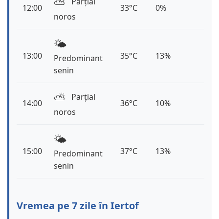
⛅️
Parțial
12:00
33°C
0%
noros
🌤️
13:00
35°C
13%
Predominant
senin
⛅️
Parțial
14:00
36°C
10%
noros
🌤️
15:00
37°C
13%
Predominant
senin
Vremea pe 7 zile în Iertof