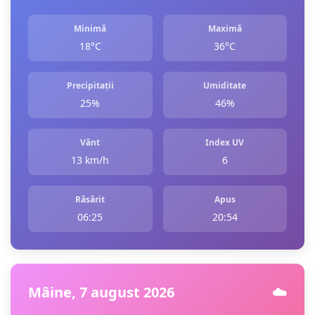
Minimă
Maximă
18°C
36°C
Precipitații
Umiditate
25%
46%
Vânt
Index UV
13 km/h
6
Răsărit
Apus
06:25
20:54
Mâine, 7 august 2026
☁️