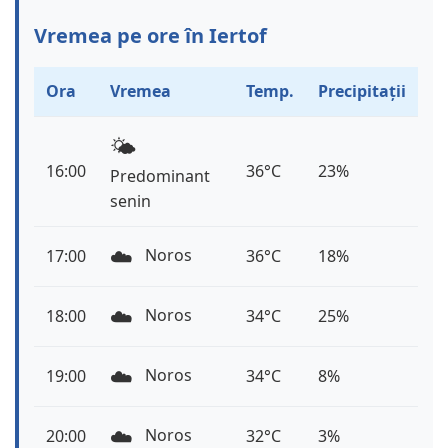
Vremea pe ore în Iertof
Ora
Vremea
Temp.
Precipitații
🌤️
16:00
36°C
23%
Predominant
senin
☁️
Noros
17:00
36°C
18%
☁️
Noros
18:00
34°C
25%
☁️
Noros
19:00
34°C
8%
☁️
Noros
20:00
32°C
3%