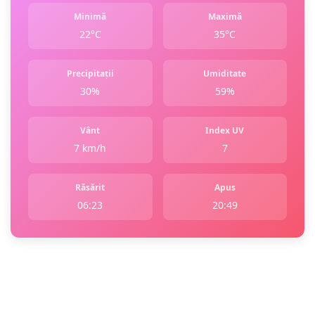
Minimă
Maximă
22°C
35°C
Precipitații
Umiditate
30%
59%
Vânt
Index UV
7 km/h
7
Răsărit
Apus
06:23
20:49