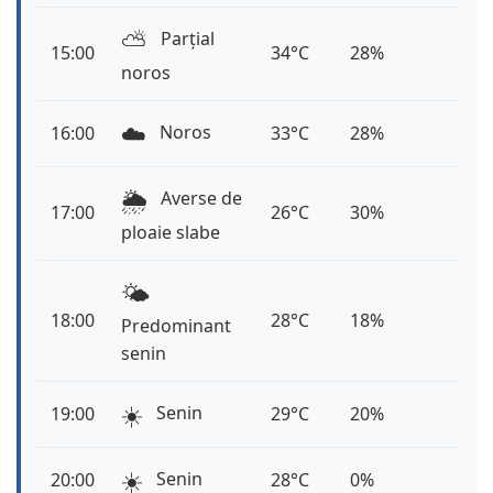
⛅️
Parțial
15:00
34°C
28%
noros
☁️
Noros
16:00
33°C
28%
🌦️
Averse de
17:00
26°C
30%
ploaie slabe
🌤️
18:00
28°C
18%
Predominant
senin
☀️
Senin
19:00
29°C
20%
☀️
Senin
20:00
28°C
0%