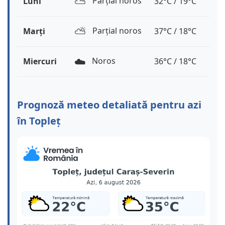
⛅️
Parțial noros
Luni
32°C / 19°C
⛅️
Parțial noros
Marți
37°C / 18°C
☁️
Noros
Miercuri
36°C / 18°C
Prognoză meteo detaliată pentru azi
în Topleț