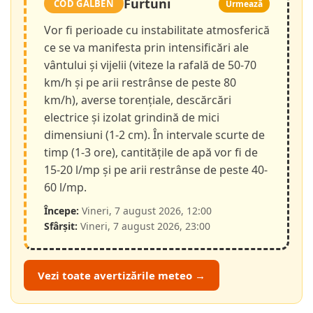
Furtuni
COD GALBEN
Urmează
Vor fi perioade cu instabilitate atmosferică
ce se va manifesta prin intensificări ale
vântului și vijelii (viteze la rafală de 50-70
km/h și pe arii restrânse de peste 80
km/h), averse torențiale, descărcări
electrice și izolat grindină de mici
dimensiuni (1-2 cm). În intervale scurte de
timp (1-3 ore), cantitățile de apă vor fi de
15-20 l/mp și pe arii restrânse de peste 40-
60 l/mp.
Începe:
Vineri, 7 august 2026, 12:00
Sfârșit:
Vineri, 7 august 2026, 23:00
Vezi toate avertizările meteo →