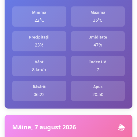
Minimă
Maximă
22°C
35°C
Precipitații
Umiditate
23%
47%
Vânt
Index UV
8 km/h
7
Răsărit
Apus
06:22
20:50
Mâine, 7 august 2026
🌦️