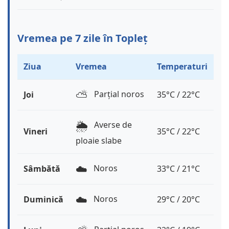
Vremea pe 7 zile în Topleț
Ziua
Vremea
Temperaturi
⛅️
Parțial noros
Joi
35°C / 22°C
🌦️
Averse de
Vineri
35°C / 22°C
ploaie slabe
☁️
Noros
Sâmbătă
33°C / 21°C
☁️
Noros
Duminică
29°C / 20°C