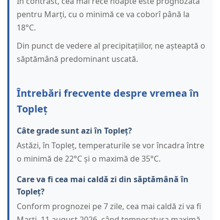
În contrast, cea mai rece noapte este prognozată
pentru Marți, cu o minimă ce va coborî până la
18°C.
Din punct de vedere al precipitațiilor, ne așteaptă o
săptămână predominant uscată.
Întrebări frecvente despre vremea în
Topleț
Câte grade sunt azi în Topleț?
Astăzi, în Topleț, temperaturile se vor încadra între
o minimă de 22°C și o maximă de 35°C.
Care va fi cea mai caldă zi din săptămână în
Topleț?
Conform prognozei pe 7 zile, cea mai caldă zi va fi
Marți, 11 august 2026, când temperatura maximă