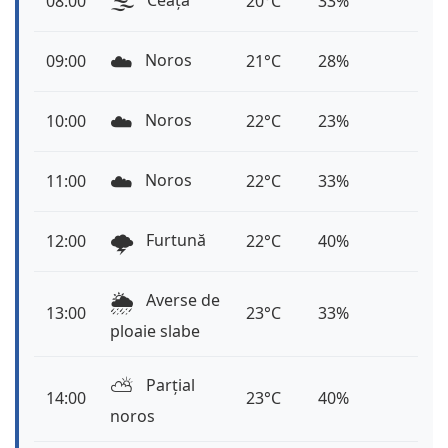
🌫️
Ceață
08:00
20°C
33%
☁️
Noros
09:00
21°C
28%
☁️
Noros
10:00
22°C
23%
☁️
Noros
11:00
22°C
33%
🌩️
Furtună
12:00
22°C
40%
🌦️
Averse de
13:00
23°C
33%
ploaie slabe
⛅️
Parțial
14:00
23°C
40%
noros