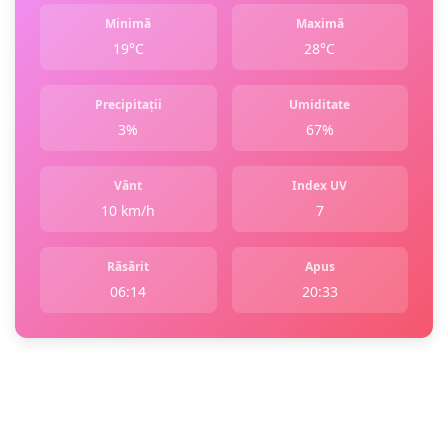
Minimă
Maximă
19°C
28°C
Precipitații
Umiditate
3%
67%
Vânt
Index UV
10 km/h
7
Răsărit
Apus
06:14
20:33