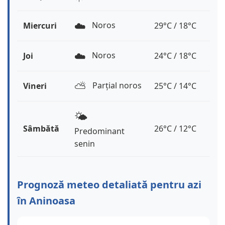
☁️
Noros
Miercuri
29°C / 18°C
☁️
Noros
Joi
24°C / 18°C
⛅️
Parțial noros
Vineri
25°C / 14°C
🌤️
Sâmbătă
26°C / 12°C
Predominant
senin
Prognoză meteo detaliată pentru azi
în Aninoasa