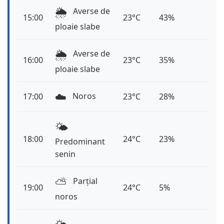
🌦️
Averse de
15:00
23°C
43%
ploaie slabe
🌦️
Averse de
16:00
23°C
35%
ploaie slabe
☁️
Noros
17:00
23°C
28%
🌤️
18:00
24°C
23%
Predominant
senin
⛅️
Parțial
19:00
24°C
5%
noros