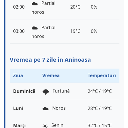
☁️
Parțial
02:00
20°C
0%
noros
☁️
Parțial
03:00
19°C
0%
noros
Vremea pe 7 zile în Aninoasa
Ziua
Vremea
Temperaturi
🌩️
Furtună
Duminică
24°C / 19°C
☁️
Noros
Luni
28°C / 19°C
☀️
Senin
Marți
32°C / 15°C