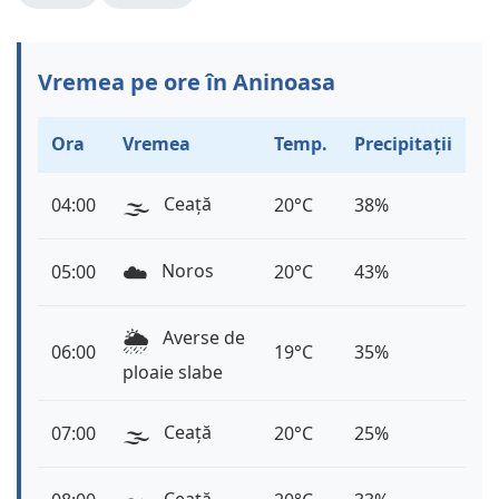
Vremea pe ore în Aninoasa
Ora
Vremea
Temp.
Precipitații
🌫️
Ceață
04:00
20°C
38%
☁️
Noros
05:00
20°C
43%
🌦️
Averse de
06:00
19°C
35%
ploaie slabe
🌫️
Ceață
07:00
20°C
25%