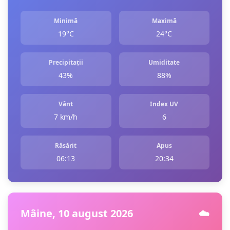
Minimă
Maximă
19°C
24°C
Precipitații
Umiditate
43%
88%
Vânt
Index UV
7 km/h
6
Răsărit
Apus
06:13
20:34
Mâine, 10 august 2026
☁️