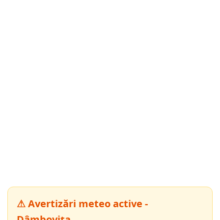
⚠ Avertizări meteo active -
Dâmbovița