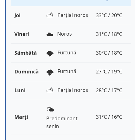
⛅️
Parțial noros
Joi
33°C / 20°C
☁️
Noros
Vineri
31°C / 18°C
🌩️
Furtună
Sâmbătă
30°C / 18°C
🌩️
Furtună
Duminică
27°C / 19°C
⛅️
Parțial noros
Luni
28°C / 17°C
🌤️
Marți
31°C / 16°C
Predominant
senin