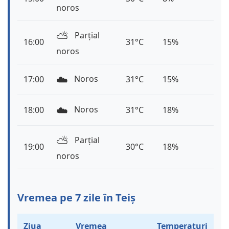
noros
⛅️
Parțial
16:00
31°C
15%
noros
☁️
Noros
17:00
31°C
15%
☁️
Noros
18:00
31°C
18%
⛅️
Parțial
19:00
30°C
18%
noros
Vremea pe 7 zile în Teiș
Ziua
Vremea
Temperaturi