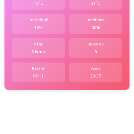
18°C
31°C
Precipitații
Umiditate
18%
60%
Vânt
Index UV
8 km/h
6
Răsărit
Apus
06:11
20:37