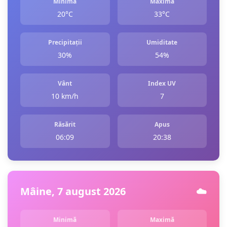
Minimă
Maximă
20°C
33°C
Precipitații
Umiditate
30%
54%
Vânt
Index UV
10 km/h
7
Răsărit
Apus
06:09
20:38
Mâine, 7 august 2026
☁️
Minimă
Maximă