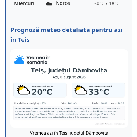
☁️
Noros
Miercuri
30°C / 18°C
Prognoză meteo detaliată pentru azi
în Teiș
Vremea azi în Teiș, județul Dâmbovița