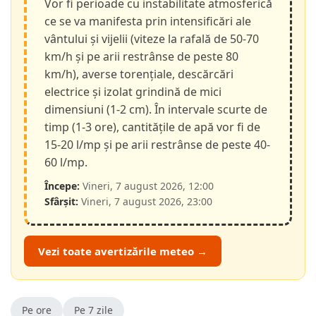
Vor fi perioade cu instabilitate atmosferică
ce se va manifesta prin intensificări ale
vântului și vijelii (viteze la rafală de 50-70
km/h și pe arii restrânse de peste 80
km/h), averse torențiale, descărcări
electrice și izolat grindină de mici
dimensiuni (1-2 cm). În intervale scurte de
timp (1-3 ore), cantitățile de apă vor fi de
15-20 l/mp și pe arii restrânse de peste 40-
60 l/mp.
Începe:
Vineri, 7 august 2026, 12:00
Sfârșit:
Vineri, 7 august 2026, 23:00
Vezi toate avertizările meteo →
Pe ore
Pe 7 zile