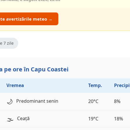
ate avertizările meteo →
e 7 zile
 pe ore în Capu Coastei
Vremea
Temp.
Precipi
🌙
Predominant senin
20°C
8%
🌫️
Ceață
19°C
18%