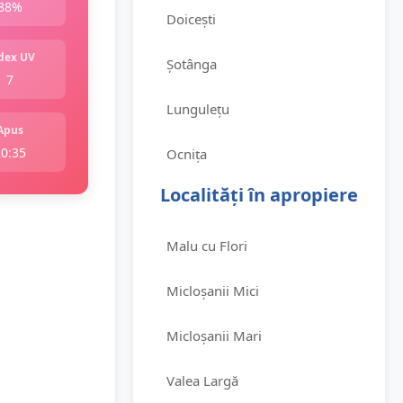
88%
Doicești
dex UV
Șotânga
7
Lungulețu
Apus
20:35
Ocnița
Localități în apropiere
Malu cu Flori
Micloșanii Mici
Micloșanii Mari
Valea Largă