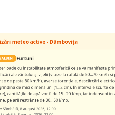
izări meteo active - Dâmbovița
Furtuni
GALBEN
 perioade cu instabilitate atmosferică ce se va manifesta pri
ficări ale vântului și vijelii (viteze la rafală de 50...70 km/h și 
nse de peste 80 km/h), averse torențiale, descărcări electric
 grindină de mici dimensiuni (1...2 cm). În intervale scurte de
ore), cantitățile de apă vor fi de 15...20 l/mp, iar îndeosebi în
e, pe arii restrânse de 30...50 l/mp.
:
Sâmbătă, 8 august 2026, 12:00
Sâmbătă, 8 august 2026, 22:00