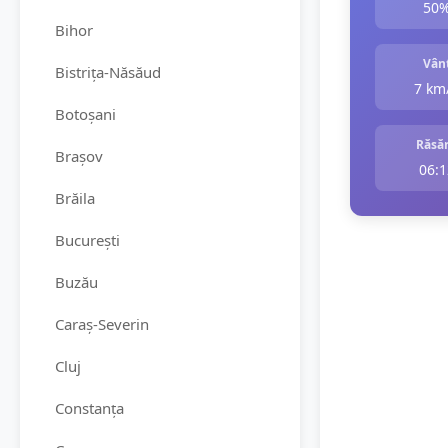
50
Bihor
Vân
Bistrița-Năsăud
7 km
Botoșani
Răsăr
Brașov
06:1
Brăila
București
Buzău
Caraș-Severin
Cluj
Constanța