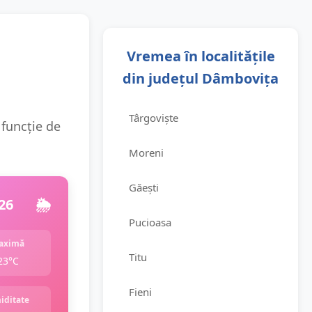
Vremea în localitățile
din județul Dâmbovița
Târgoviște
 funcție de
Moreni
Găești
26
🌦️
Pucioasa
aximă
Titu
23°C
Fieni
iditate