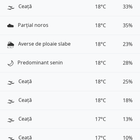
🌫️
Ceață
18°C
33%
☁️
Parțial noros
18°C
35%
🌦️
Averse de ploaie slabe
18°C
23%
🌙
Predominant senin
18°C
28%
🌫️
Ceață
18°C
25%
🌫️
Ceață
18°C
18%
🌫️
Ceață
17°C
13%
🌫️
Ceață
17°C
10%