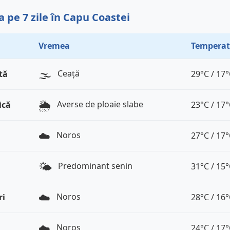
 pe 7 zile în Capu Coastei
Vremea
Temperat
🌫️
Ceață
tă
29°C / 17
🌦️
Averse de ploaie slabe
ică
23°C / 17
☁️
Noros
27°C / 17
🌤️
Predominant senin
31°C / 15
☁️
Noros
ri
28°C / 16
☁️
Noros
24°C / 17