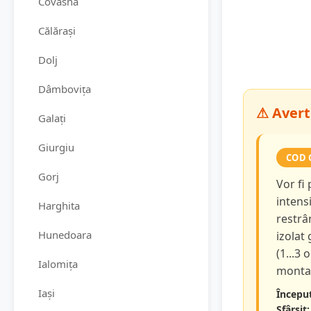
Covasna
Călărași
Dolj
Dâmbovița
⚠ Avert
Galați
Giurgiu
COD 
Gorj
Vor fi
intensi
Harghita
restrâ
Hunedoara
izolat
(1...3 
Ialomița
montan
Iași
Început
Sfârșit: