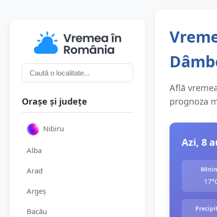
Vreme
Dâmbo
Află vremea 
Orașe și județe
prognoza me
Nibiru
Azi, 8 
Alba
Mini
Arad
17°
Argeș
Precipit
Bacău