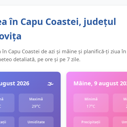
a în Capu Coastei, județul
vița
în Capu Coastei de azi și mâine și planifică-ți ziua în
teo detaliată, pe ore și pe 7 zile.
august 2026
🌫️
Mâine, 9 august 20
mă
Maximă
Minimă
M
C
29°C
17°C
ații
Umiditate
Precipitații
Um