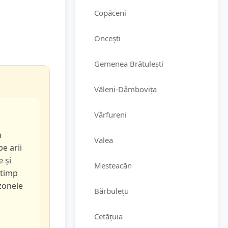
Copăceni
Oncești
Gemenea Brătulești
Văleni-Dâmbovița
Vârfureni
n
Valea
pe arii
e și
Mesteacăn
 timp
 zonele
Bărbulețu
Cetățuia