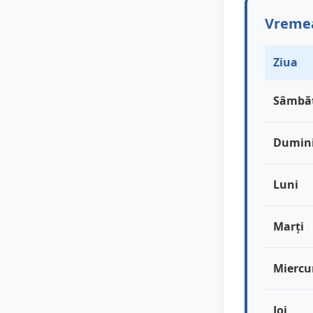
Vremea
Ziua
Sâmbă
Dumin
Luni
Marți
Miercu
Joi