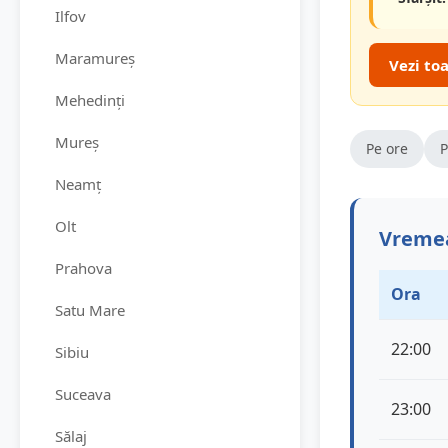
Ilfov
Maramureș
Vezi to
Mehedinți
Mureș
Pe ore
P
Neamț
Olt
Vremea
Prahova
Ora
Satu Mare
22:00
Sibiu
Suceava
23:00
Sălaj