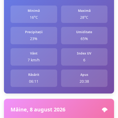
Minimă
Maximă
16°C
28°C
Precipitații
Umiditate
23%
65%
Vânt
Index UV
7 km/h
6
Răsărit
Apus
06:11
20:38
Mâine, 8 august 2026
🌩️