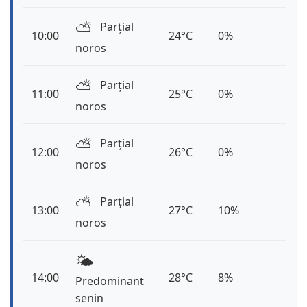
⛅️
Parțial
10:00
24°C
0%
noros
⛅️
Parțial
11:00
25°C
0%
noros
⛅️
Parțial
12:00
26°C
0%
noros
⛅️
Parțial
13:00
27°C
10%
noros
🌤️
14:00
28°C
8%
Predominant
senin