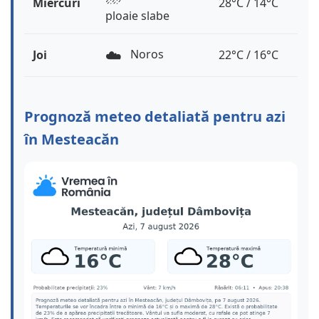
Miercuri
28°C / 14°C
ploaie slabe
☁️
Noros
Joi
22°C / 16°C
Prognoză meteo detaliată pentru azi
în Mesteacăn