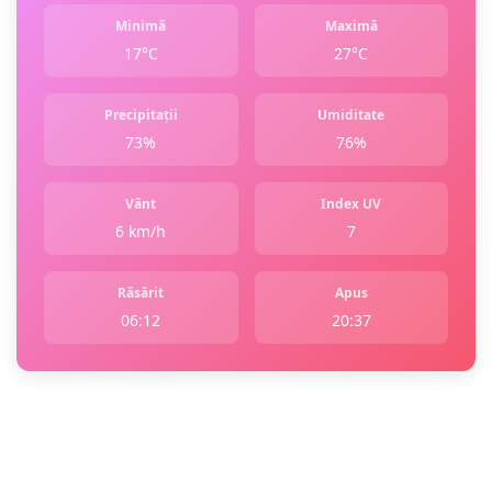
Minimă
Maximă
17°C
27°C
Precipitații
Umiditate
73%
76%
Vânt
Index UV
6 km/h
7
Răsărit
Apus
06:12
20:37