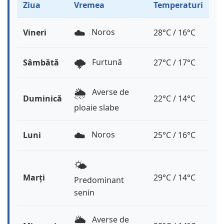
Ziua
Vremea
Temperaturi
☁️
Noros
Vineri
28°C / 16°C
🌩️
Furtună
Sâmbătă
27°C / 17°C
🌦️
Averse de
Duminică
22°C / 14°C
ploaie slabe
☁️
Noros
Luni
25°C / 16°C
🌤️
Marți
29°C / 14°C
Predominant
senin
🌦️
Averse de