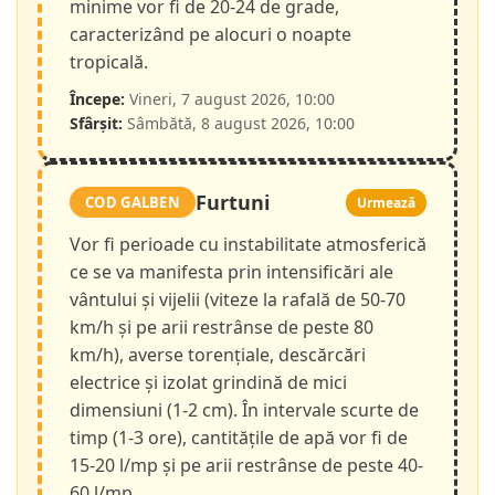
minime vor fi de 20-24 de grade,
caracterizând pe alocuri o noapte
tropicală.
Începe:
Vineri, 7 august 2026, 10:00
Sfârșit:
Sâmbătă, 8 august 2026, 10:00
Furtuni
COD GALBEN
Urmează
Vor fi perioade cu instabilitate atmosferică
ce se va manifesta prin intensificări ale
vântului și vijelii (viteze la rafală de 50-70
km/h și pe arii restrânse de peste 80
km/h), averse torențiale, descărcări
electrice și izolat grindină de mici
dimensiuni (1-2 cm). În intervale scurte de
timp (1-3 ore), cantitățile de apă vor fi de
15-20 l/mp și pe arii restrânse de peste 40-
60 l/mp.