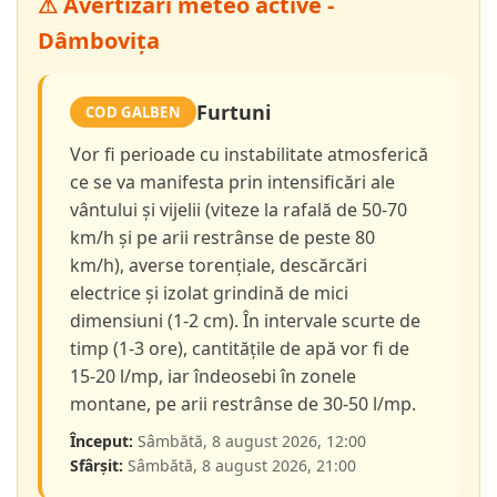
⚠ Avertizări meteo active -
Dâmbovița
Furtuni
COD GALBEN
Vor fi perioade cu instabilitate atmosferică
ce se va manifesta prin intensificări ale
vântului și vijelii (viteze la rafală de 50-70
km/h și pe arii restrânse de peste 80
km/h), averse torențiale, descărcări
electrice și izolat grindină de mici
dimensiuni (1-2 cm). În intervale scurte de
timp (1-3 ore), cantitățile de apă vor fi de
15-20 l/mp, iar îndeosebi în zonele
montane, pe arii restrânse de 30-50 l/mp.
Început:
Sâmbătă, 8 august 2026, 12:00
Sfârșit:
Sâmbătă, 8 august 2026, 21:00