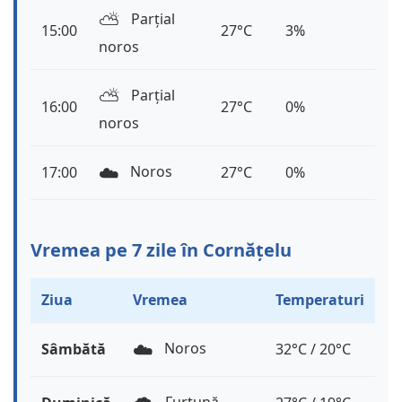
⛅️
Parțial
15:00
27°C
3%
noros
⛅️
Parțial
16:00
27°C
0%
noros
☁️
Noros
17:00
27°C
0%
Vremea pe 7 zile în Cornățelu
Ziua
Vremea
Temperaturi
☁️
Noros
Sâmbătă
32°C / 20°C