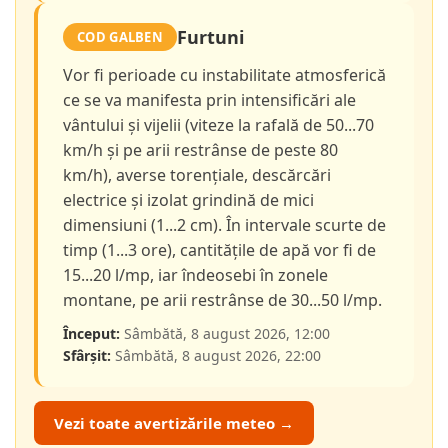
Furtuni
COD GALBEN
Vor fi perioade cu instabilitate atmosferică
ce se va manifesta prin intensificări ale
vântului și vijelii (viteze la rafală de 50...70
km/h și pe arii restrânse de peste 80
km/h), averse torențiale, descărcări
electrice și izolat grindină de mici
dimensiuni (1...2 cm). În intervale scurte de
timp (1...3 ore), cantitățile de apă vor fi de
15...20 l/mp, iar îndeosebi în zonele
montane, pe arii restrânse de 30...50 l/mp.
Început:
Sâmbătă, 8 august 2026, 12:00
Sfârșit:
Sâmbătă, 8 august 2026, 22:00
Vezi toate avertizările meteo →