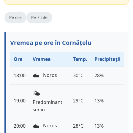
Pe ore
Pe 7 zile
Vremea pe ore în Cornățelu
Ora
Vremea
Temp.
Precipitații
☁️
Noros
18:00
30°C
28%
🌤️
19:00
29°C
13%
Predominant
senin
☁️
Noros
20:00
28°C
13%