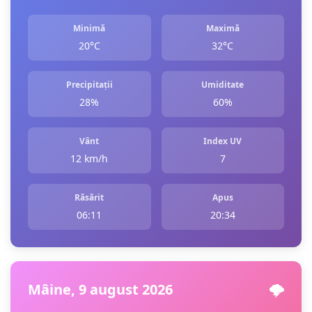
Minimă
Maximă
20°C
32°C
Precipitații
Umiditate
28%
60%
Vânt
Index UV
12 km/h
7
Răsărit
Apus
06:11
20:34
Mâine, 9 august 2026
🌩️