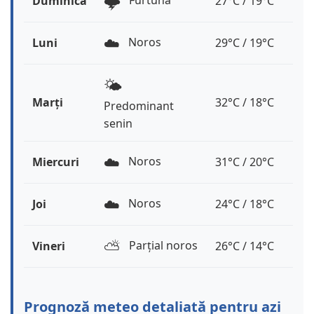
🌩️
Furtună
Duminică
27°C / 19°C
☁️
Noros
Luni
29°C / 19°C
🌤️
Marți
32°C / 18°C
Predominant
senin
☁️
Noros
Miercuri
31°C / 20°C
☁️
Noros
Joi
24°C / 18°C
⛅️
Parțial noros
Vineri
26°C / 14°C
Prognoză meteo detaliată pentru azi