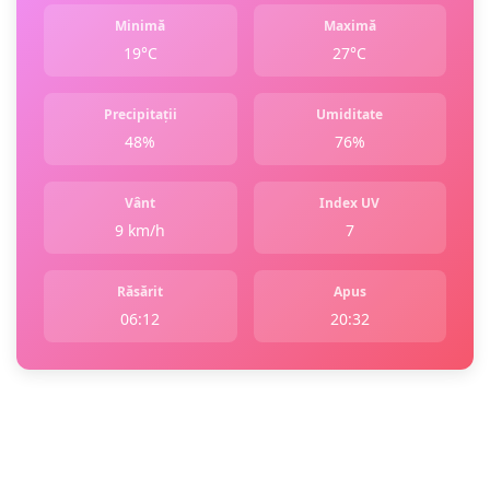
Minimă
Maximă
19°C
27°C
Precipitații
Umiditate
48%
76%
Vânt
Index UV
9 km/h
7
Răsărit
Apus
06:12
20:32