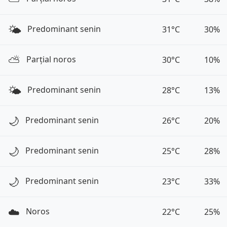
🌤️
Predominant senin
31°C
30%
⛅️
Parțial noros
30°C
10%
🌤️
Predominant senin
28°C
13%
🌙
Predominant senin
26°C
20%
🌙
Predominant senin
25°C
28%
🌙
Predominant senin
23°C
33%
☁️
Noros
22°C
25%