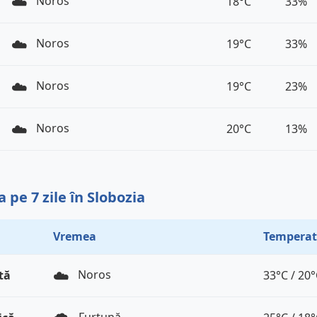
☁️
Noros
18°C
33%
☁️
Noros
19°C
33%
☁️
Noros
19°C
23%
☁️
Noros
20°C
13%
pe 7 zile în Slobozia
Vremea
Temperat
☁️
Noros
tă
33°C / 20
Furtună