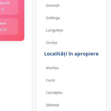
dex UV
Doicești
6
Șotânga
Apus
20:32
Lungulețu
Ocnița
Localități în apropiere
Alunișu
Corni
Cornățelu
Stănești