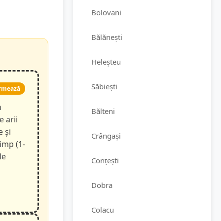
Bolovani
Bălănești
Heleșteu
Săbiești
rmează
n
Bălteni
e arii
e și
Crângași
timp (1-
le
Conțești
Dobra
Colacu