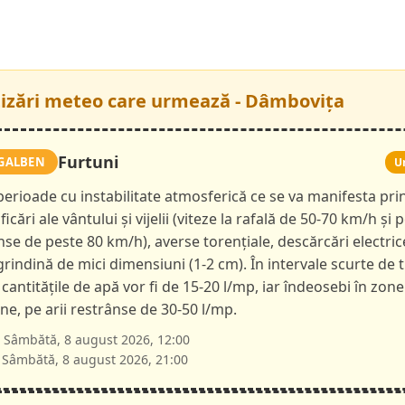
tizări meteo care urmează - Dâmbovița
Furtuni
GALBEN
U
 perioade cu instabilitate atmosferică ce se va manifesta pri
ficări ale vântului și vijelii (viteze la rafală de 50-70 km/h și p
nse de peste 80 km/h), averse torențiale, descărcări electric
 grindină de mici dimensiuni (1-2 cm). În intervale scurte de 
 cantitățile de apă vor fi de 15-20 l/mp, iar îndeosebi în zone
e, pe arii restrânse de 30-50 l/mp.
Sâmbătă, 8 august 2026, 12:00
Sâmbătă, 8 august 2026, 21:00