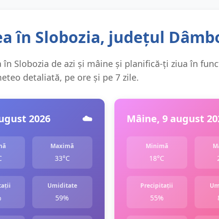
a în Slobozia, județul Dâmb
în Slobozia de azi și mâine și planifică-ți ziua în func
teo detaliată, pe ore și pe 7 zile.
august 2026
☁️
Mâine, 9 august 20
mă
Maximă
Minimă
M
C
33°C
18°C
ații
Umiditate
Precipitații
Um
%
59%
55%