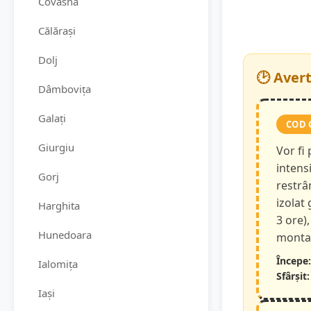
Covasna
Călărași
Dolj
🕑 Aver
Dâmbovița
Galați
COD 
Giurgiu
Vor fi
intensi
Gorj
restrâ
izolat
Harghita
3 ore),
Hunedoara
montan
Începe:
Ialomița
Sfârșit:
Iași