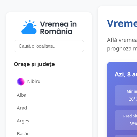
Vreme
Află vremea 
prognoza me
Orașe și județe
Azi, 8 
Nibiru
Mini
Alba
20°
Arad
Precipit
Argeș
38
Bacău