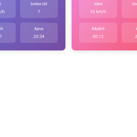
t
Index UV
Vânt
In
m/h
7
10 km/h
it
Apus
Răsărit
1
20:34
06:12