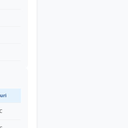
uri
°C