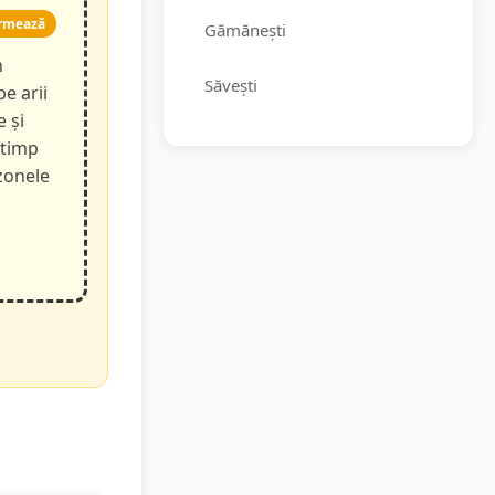
rmează
Gămănești
n
Săvești
pe arii
e și
 timp
 zonele