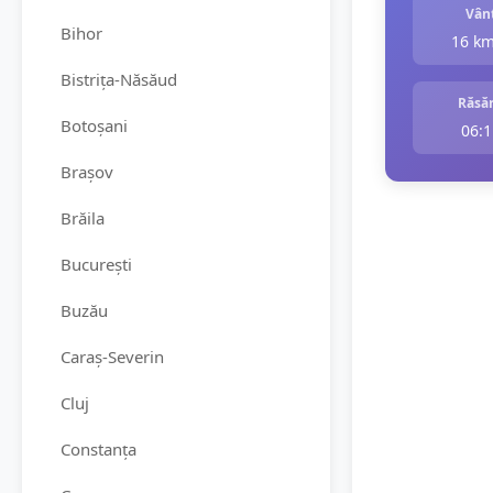
Vân
Bihor
16 k
Bistrița-Năsăud
Răsăr
Botoșani
06:1
Brașov
Brăila
București
Buzău
Caraș-Severin
Cluj
Constanța