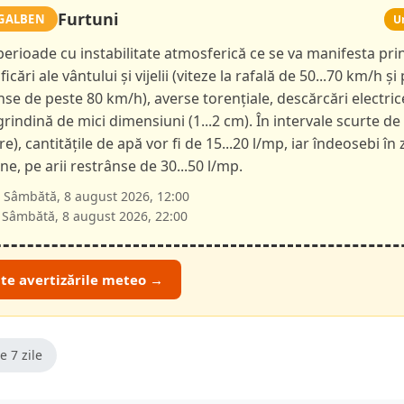
Furtuni
GALBEN
U
 perioade cu instabilitate atmosferică ce se va manifesta pri
ficări ale vântului și vijelii (viteze la rafală de 50...70 km/h și 
nse de peste 80 km/h), averse torențiale, descărcări electric
 grindină de mici dimensiuni (1...2 cm). În intervale scurte de
ore), cantitățile de apă vor fi de 15...20 l/mp, iar îndeosebi în
e, pe arii restrânse de 30...50 l/mp.
Sâmbătă, 8 august 2026, 12:00
Sâmbătă, 8 august 2026, 22:00
ate avertizările meteo →
e 7 zile