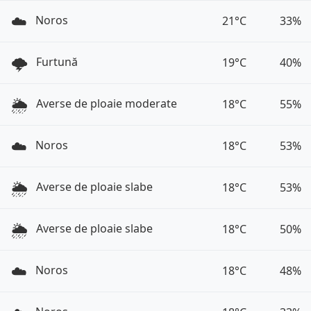
☁️
Noros
21°C
33%
🌩️
Furtună
19°C
40%
🌦️
Averse de ploaie moderate
18°C
55%
☁️
Noros
18°C
53%
🌦️
Averse de ploaie slabe
18°C
53%
🌦️
Averse de ploaie slabe
18°C
50%
☁️
Noros
18°C
48%