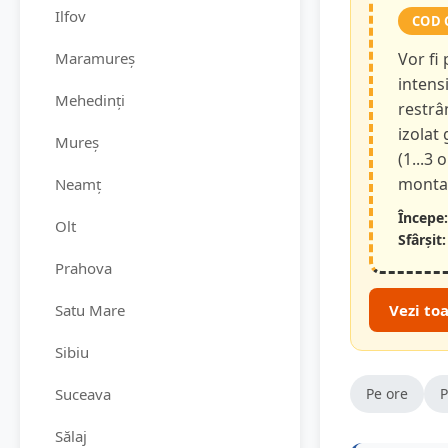
Ilfov
COD 
Maramureș
Vor fi
intensi
Mehedinți
restrâ
izolat
Mureș
(1...3 
montan
Neamț
Începe:
Olt
Sfârșit:
Prahova
Satu Mare
Vezi to
Sibiu
Suceava
Pe ore
P
Sălaj