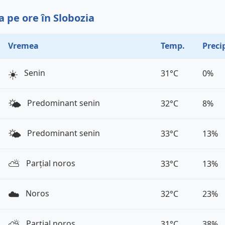
 pe ore în Slobozia
Vremea
Temp.
Precip
☀️
Senin
31°C
0%
🌤️
Predominant senin
32°C
8%
🌤️
Predominant senin
33°C
13%
⛅️
Parțial noros
33°C
13%
☁️
Noros
32°C
23%
⛅️
Parțial noros
31°C
38%