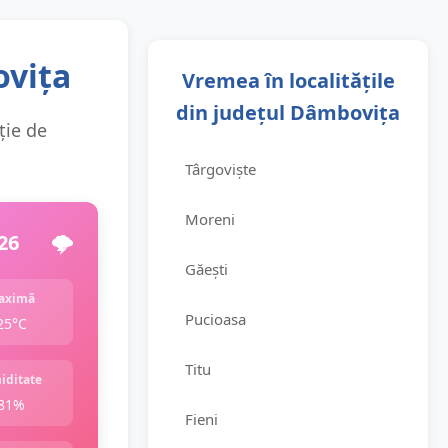
ovița
Vremea în localitățile
din județul Dâmbovița
ție de
Târgoviște
Moreni
26
🌩️
Găești
aximă
Pucioasa
25°C
Titu
iditate
81%
Fieni