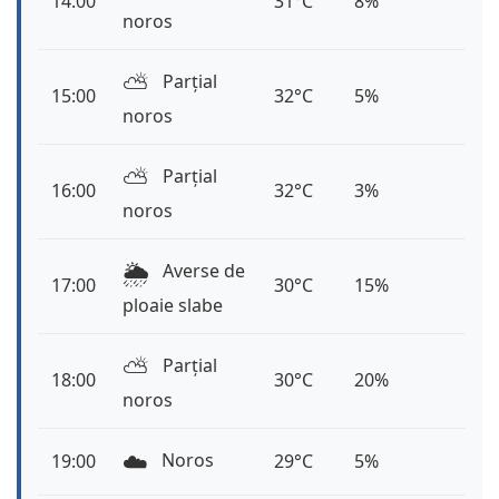
14:00
31°C
8%
noros
⛅️
Parțial
15:00
32°C
5%
noros
⛅️
Parțial
16:00
32°C
3%
noros
🌦️
Averse de
17:00
30°C
15%
ploaie slabe
⛅️
Parțial
18:00
30°C
20%
noros
☁️
Noros
19:00
29°C
5%