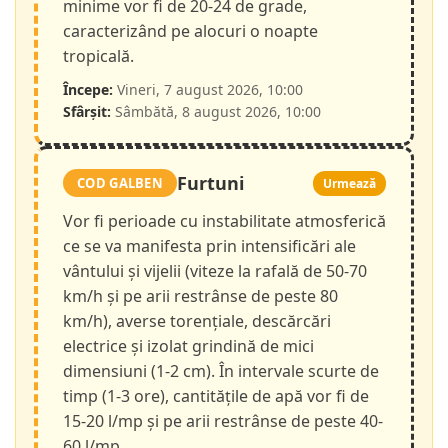
minime vor fi de 20-24 de grade,
caracterizând pe alocuri o noapte
tropicală.
Începe:
Vineri, 7 august 2026, 10:00
Sfârșit:
Sâmbătă, 8 august 2026, 10:00
Furtuni
COD GALBEN
Urmează
Vor fi perioade cu instabilitate atmosferică
ce se va manifesta prin intensificări ale
vântului și vijelii (viteze la rafală de 50-70
km/h și pe arii restrânse de peste 80
km/h), averse torențiale, descărcări
electrice și izolat grindină de mici
dimensiuni (1-2 cm). În intervale scurte de
timp (1-3 ore), cantitățile de apă vor fi de
15-20 l/mp și pe arii restrânse de peste 40-
60 l/mp.