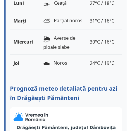
🌫️
Ceață
Luni
27°C / 18°C
⛅️
Parțial noros
Marți
31°C / 16°C
🌦️
Averse de
Miercuri
30°C / 16°C
ploaie slabe
☁️
Noros
Joi
24°C / 19°C
Prognoză meteo detaliată pentru azi
în Drăgăești Pământeni