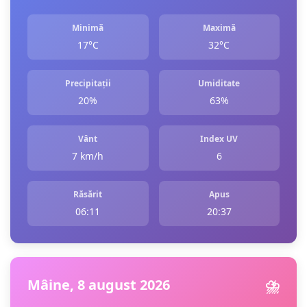
Minimă
Maximă
17°C
32°C
Precipitații
Umiditate
20%
63%
Vânt
Index UV
7 km/h
6
Răsărit
Apus
06:11
20:37
Mâine, 8 august 2026
⛈️