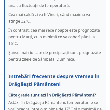
una cu fluctuații de temperatură.
Cea mai caldă zi va fi Vineri, când maxima va
atinge 32°C.
În contrast, cea mai rece noapte este prognozată
pentru Marți, cu o minimă ce va coborî până la
16°C.
Șanse mai ridicate de precipitații sunt prognozate
pentru zilele de Sâmbătă, Duminică.
Întrebări frecvente despre vremea în
Drăgăești Pământeni
Câte grade sunt azi în Drăgăești Pământeni?
Astăzi, în Drăgăești Pământeni, temperaturile se
vor încadra între o minimă de 17°C și o maximă de