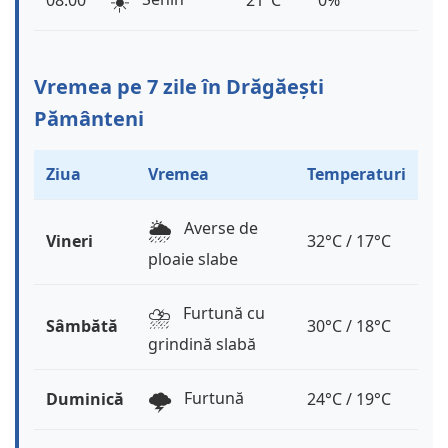
☀️
08:00
21°C
0%
Vremea pe 7 zile în Drăgăești
Pământeni
Ziua
Vremea
Temperaturi
🌦️
Averse de
Vineri
32°C / 17°C
ploaie slabe
⛈️
Furtună cu
Sâmbătă
30°C / 18°C
grindină slabă
🌩️
Furtună
Duminică
24°C / 19°C