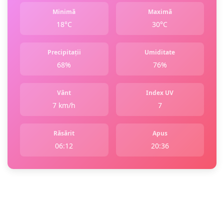
Minimă
Maximă
18°C
30°C
Precipitații
Umiditate
68%
76%
Vânt
Index UV
7 km/h
7
Răsărit
Apus
06:12
20:36