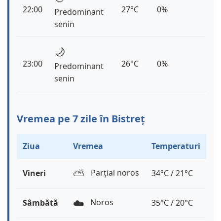
22:00
27°C
0%
Predominant
senin
🌙
23:00
26°C
0%
Predominant
senin
Vremea pe 7 zile în Bistreț
Ziua
Vremea
Temperaturi
⛅️
Parțial noros
Vineri
34°C / 21°C
☁️
Noros
Sâmbătă
35°C / 20°C