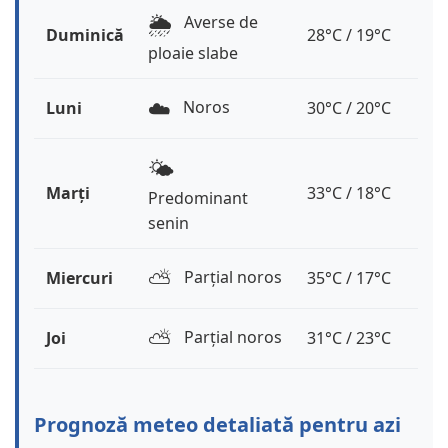
🌦️
Averse de
Duminică
28°C / 19°C
ploaie slabe
☁️
Noros
Luni
30°C / 20°C
🌤️
Marți
33°C / 18°C
Predominant
senin
⛅️
Parțial noros
Miercuri
35°C / 17°C
⛅️
Parțial noros
Joi
31°C / 23°C
Prognoză meteo detaliată pentru azi