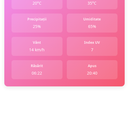
20°C
35°C
Precipitații
Umiditate
25%
65%
Vânt
Index UV
14 km/h
7
Răsărit
Apus
06:22
20:40