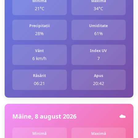
Minimă
Maximă
21°C
34°C
Precipitații
Umiditate
28%
61%
Vânt
Index UV
6 km/h
7
Răsărit
Apus
06:21
20:42
Mâine, 8 august 2026
☁️
Minimă
Maximă