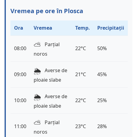
Vremea pe ore în Plosca
Ora
Vremea
Temp.
Precipitații
⛅️
Parțial
08:00
22°C
50%
noros
🌦️
Averse de
09:00
21°C
45%
ploaie slabe
🌦️
Averse de
10:00
22°C
25%
ploaie slabe
⛅️
Parțial
11:00
23°C
28%
noros