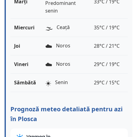
Marți
33°C / 19°C
Predominant
senin
🌫️
Ceață
Miercuri
35°C / 19°C
☁️
Noros
Joi
28°C / 21°C
☁️
Noros
Vineri
29°C / 19°C
☀️
Senin
Sâmbătă
29°C / 15°C
Prognoză meteo detaliată pentru azi
în Plosca