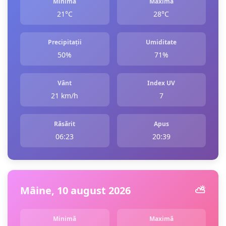
Minimă
Maximă
21°C
28°C
Precipitații
Umiditate
50%
71%
Vânt
Index UV
21 km/h
7
Răsărit
Apus
06:23
20:39
Mâine, 10 august 2026
⛅️
Minimă
Maximă