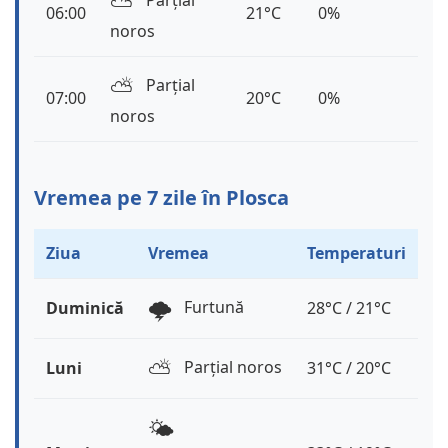
⛅️
Parțial
06:00
21°C
0%
noros
⛅️
Parțial
07:00
20°C
0%
noros
Vremea pe 7 zile în Plosca
Ziua
Vremea
Temperaturi
🌩️
Furtună
Duminică
28°C / 21°C
⛅️
Parțial noros
Luni
31°C / 20°C
🌤️