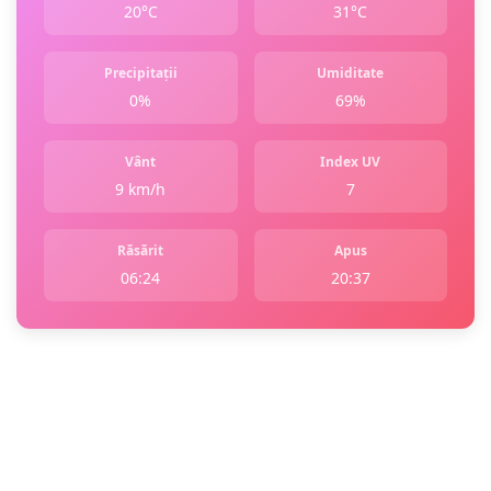
20°C
31°C
Precipitații
Umiditate
0%
69%
Vânt
Index UV
9 km/h
7
Răsărit
Apus
06:24
20:37