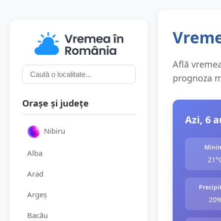
Vremea
Află vremea 
prognoza me
Orașe și județe
Azi, 6 
Nibiru
Mini
Alba
21°
Arad
Precipit
Argeș
20
Bacău