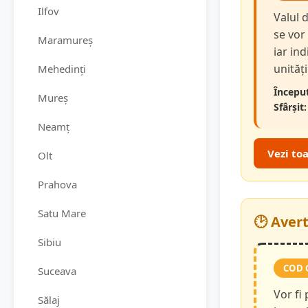
Ilfov
Valul 
se vor
Maramureș
iar in
unităț
Mehedinți
Început
Mureș
Sfârșit:
Neamț
Vezi to
Olt
Prahova
Satu Mare
🕑 Aver
Sibiu
COD 
Suceava
Vor fi
Sălaj