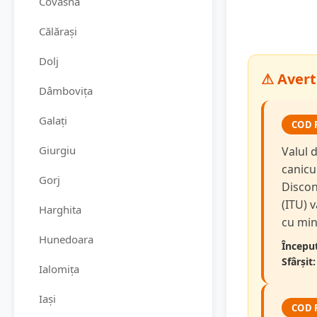
Covasna
Călărași
Dolj
⚠ Averti
Dâmbovița
Galați
COD 
Giurgiu
Valul d
canicu
Gorj
Discon
(ITU) v
Harghita
cu min
Hunedoara
Început
Sfârșit:
Ialomița
Iași
COD 