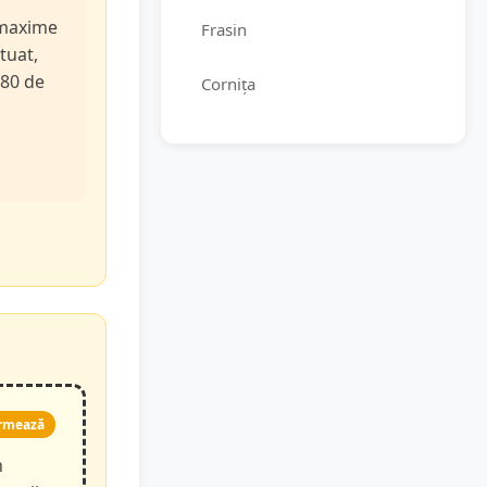
e maxime
Frasin
tuat,
 80 de
Cornița
rmează
n