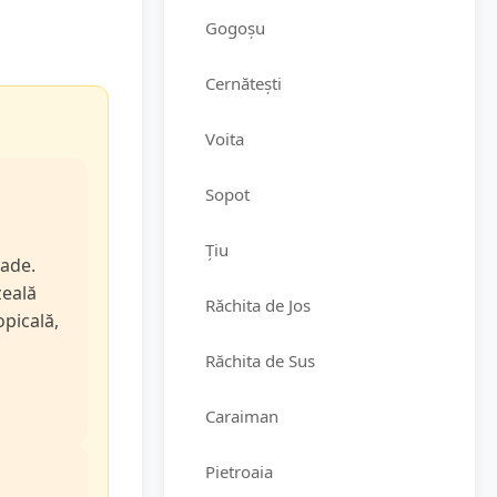
Gogoșu
Cernătești
Voita
Sopot
Țiu
rade.
zeală
Răchita de Jos
opicală,
Răchita de Sus
Caraiman
Pietroaia