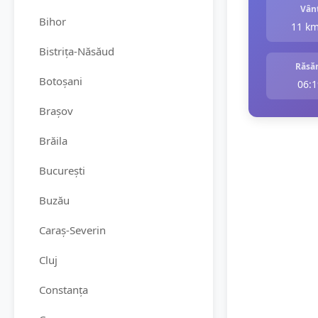
Vân
Bihor
11 k
Bistrița-Năsăud
Răsăr
Botoșani
06:1
Brașov
Brăila
București
Buzău
Caraș-Severin
Cluj
Constanța