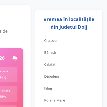
Vremea în localitățile
din județul Dolj
e de
Craiova
Băilești
26
🌦️
Calafat
aximă
Dăbuleni
34°C
Filiași
iditate
55%
Poiana Mare