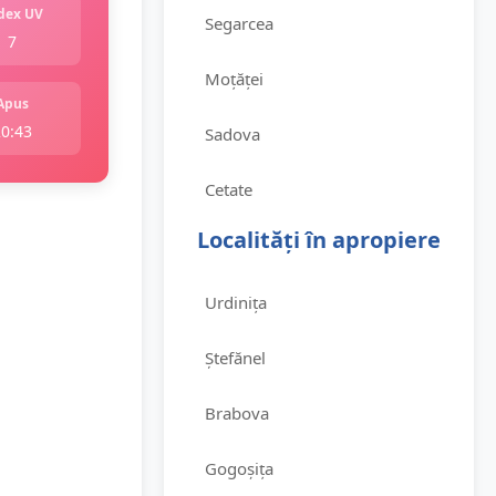
dex UV
Segarcea
7
Moțăței
Apus
20:43
Sadova
Cetate
Localități în apropiere
Urdinița
Ștefănel
Brabova
Gogoșița