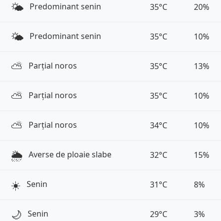
🌤️
Predominant senin
35°C
20%
🌤️
Predominant senin
35°C
10%
⛅️
Parțial noros
35°C
13%
⛅️
Parțial noros
35°C
10%
⛅️
Parțial noros
34°C
10%
🌦️
Averse de ploaie slabe
32°C
15%
☀️
Senin
31°C
8%
🌙
Senin
29°C
3%