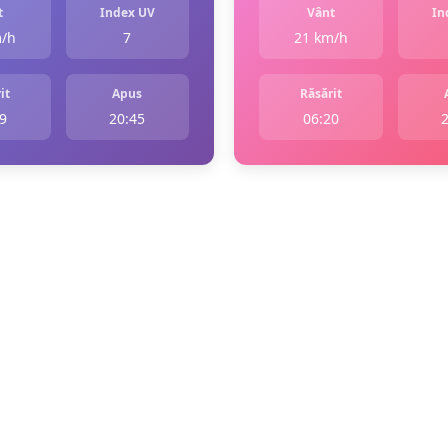
t
Index UV
Vânt
In
m/h
7
21 km/h
it
Apus
Răsărit
9
20:45
06:20