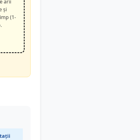
e arii
e și
timp (1-
.
tații