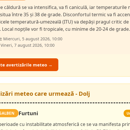
de căldură se va intensifica, va fi caniculă, iar temperaturil
 situa între 35 și 38 de grade. Disconfortul termic va fi accen
dicele temperatură-umezeală (ITU) va depăși pragul critic de
i. Local nopțile vor fi tropicale, cu minime de 20-24 de grade.
:
Miercuri, 5 august 2026, 10:00
Vineri, 7 august 2026, 10:00
ate avertizările meteo →
tizări meteo care urmează - Dolj
Furtuni
GALBEN
U
 perioade cu instabilitate atmosferică ce se va manifesta pri