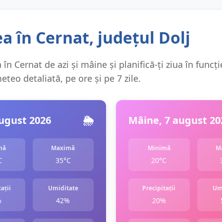
 în Cernat, județul Dolj
în Cernat de azi și mâine și planifică-ți ziua în funcți
teo detaliată, pe ore și pe 7 zile.
august 2026
🌦️
Mâine, 7 august 20
mă
Maximă
Minimă
M
C
35°C
20°C
ații
Umiditate
Precipitații
Um
%
42%
20%