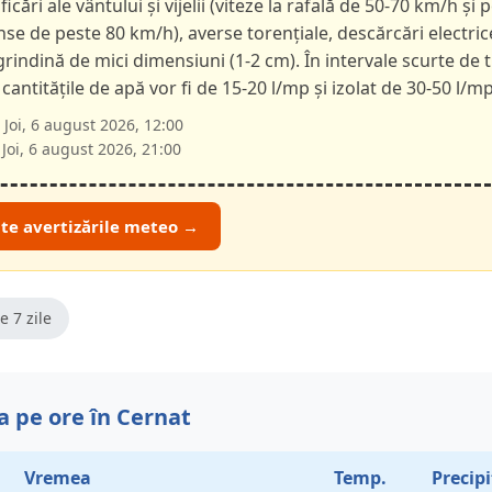
ficări ale vântului și vijelii (viteze la rafală de 50-70 km/h și p
nse de peste 80 km/h), averse torențiale, descărcări electric
 grindină de mici dimensiuni (1-2 cm). În intervale scurte de 
 cantitățile de apă vor fi de 15-20 l/mp și izolat de 30-50 l/mp
Joi, 6 august 2026, 12:00
Joi, 6 august 2026, 21:00
ate avertizările meteo →
e 7 zile
 pe ore în Cernat
Vremea
Temp.
Precipi