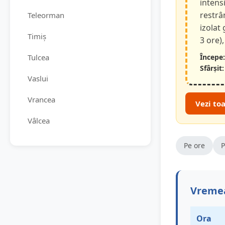
intensi
restrâ
Teleorman
izolat
Timiș
3 ore),
Tulcea
Începe:
Sfârșit:
Vaslui
Vrancea
Vezi to
Vâlcea
Pe ore
P
Vremea
Ora