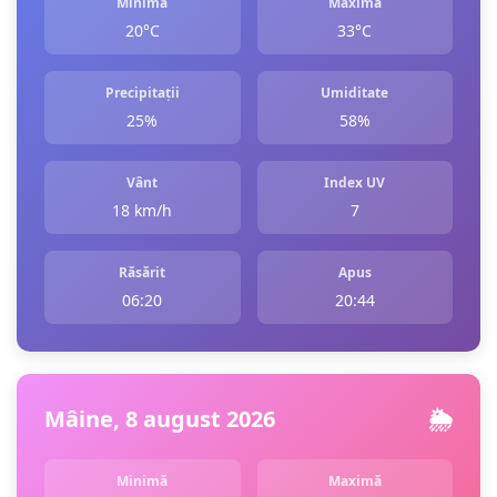
Minimă
Maximă
20°C
33°C
Precipitații
Umiditate
25%
58%
Vânt
Index UV
18 km/h
7
Răsărit
Apus
06:20
20:44
Mâine, 8 august 2026
🌦️
Minimă
Maximă