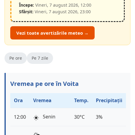
Începe:
Vineri, 7 august 2026, 12:00
Sfârșit:
Vineri, 7 august 2026, 23:00
Vezi toate avertizările meteo →
Pe ore
Pe 7 zile
Vremea pe ore în Voita
Ora
Vremea
Temp.
Precipitații
☀️
Senin
12:00
30°C
3%