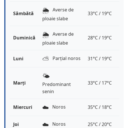
🌦️
Averse de
Sâmbătă
33°C / 19°C
ploaie slabe
🌦️
Averse de
Duminică
28°C / 19°C
ploaie slabe
⛅️
Parțial noros
Luni
31°C / 19°C
🌤️
Marți
33°C / 17°C
Predominant
senin
☁️
Noros
Miercuri
35°C / 18°C
☁️
Noros
Joi
25°C / 20°C