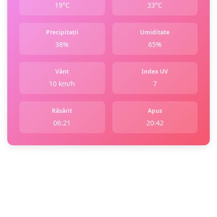
19°C
33°C
Precipitații
Umiditate
38%
65%
Vânt
Index UV
10 km/h
7
Răsărit
Apus
06:21
20:42