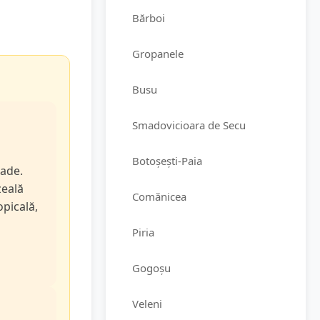
Bărboi
Gropanele
Busu
Smadovicioara de Secu
Botoșești-Paia
rade.
zeală
Comănicea
opicală,
Piria
Gogoșu
Veleni