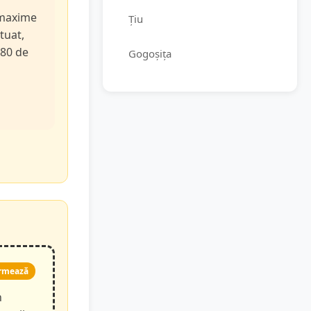
e maxime
Țiu
tuat,
 80 de
Gogoșița
rmează
n