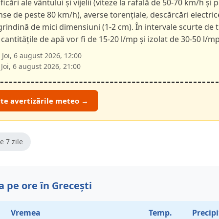
ficări ale vântului și vijelii (viteze la rafală de 50-70 km/h și p
nse de peste 80 km/h), averse torențiale, descărcări electric
 grindină de mici dimensiuni (1-2 cm). În intervale scurte de 
 cantitățile de apă vor fi de 15-20 l/mp și izolat de 30-50 l/mp
Joi, 6 august 2026, 12:00
Joi, 6 august 2026, 21:00
ate avertizările meteo →
e 7 zile
 pe ore în Grecești
Vremea
Temp.
Precipi