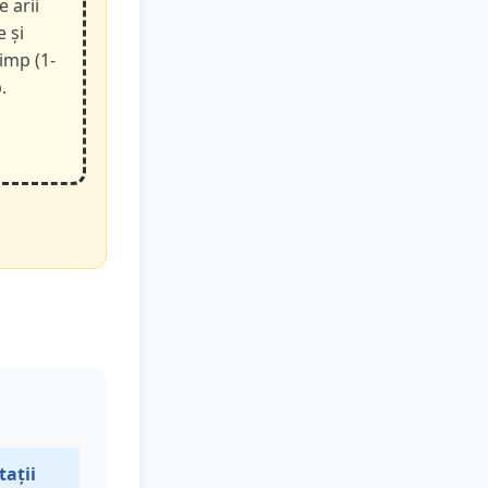
e arii
e și
timp (1-
.
tații