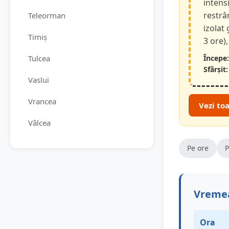
intensi
restrâ
Teleorman
izolat
Timiș
3 ore),
Tulcea
Începe:
Sfârșit:
Vaslui
Vrancea
Vezi to
Vâlcea
Pe ore
P
Vremea
Ora