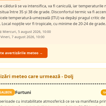
de căldură se va intensifica, va fi caniculă, iar temperaturil
 situa între 35 și 38 de grade. Disconfortul termic va fi accen
dicele temperatură-umezeală (ITU) va depăși pragul critic de
i. Local nopțile vor fi tropicale, cu minime de 20-24 de grade.
:
Miercuri, 5 august 2026, 10:00
Vineri, 7 august 2026, 10:00
ate avertizările meteo →
tizări meteo care urmează - Dolj
Furtuni
GALBEN
U
 perioade cu instabilitate atmosferică ce se va manifesta pri