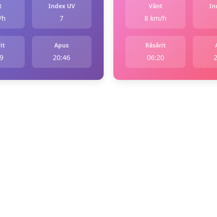
t
Index UV
Vânt
In
/h
7
8 km/h
it
Apus
Răsărit
9
20:46
06:20