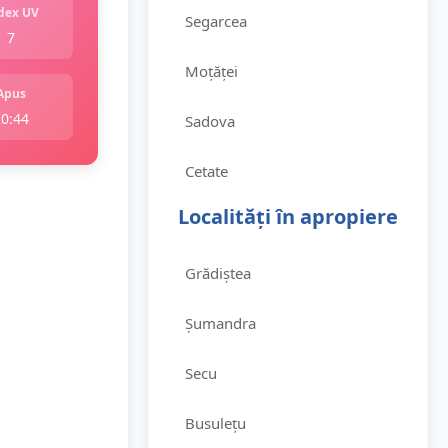
dex UV
Segarcea
7
Moțăței
Apus
20:44
Sadova
Cetate
Localități în apropiere
Grădiștea
Șumandra
Secu
Busulețu