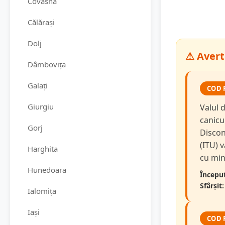
Covasna
Călărași
Dolj
⚠ Averti
Dâmbovița
Galați
COD 
Giurgiu
Valul d
canicu
Gorj
Discon
(ITU) v
Harghita
cu min
Hunedoara
Început
Sfârșit:
Ialomița
Iași
COD 