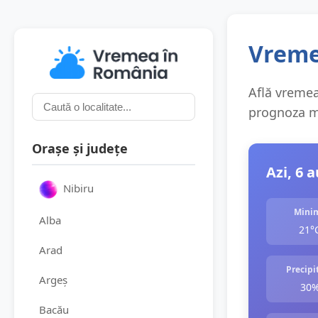
Vremea
Află vremea 
prognoza me
Orașe și județe
Azi, 6 
Nibiru
Mini
Alba
21°
Arad
Precipit
Argeș
30
Bacău