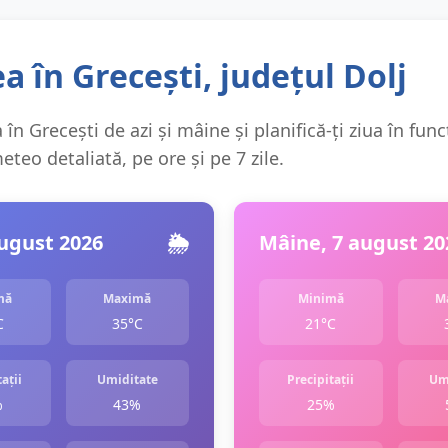
 în Grecești, județul Dolj
în Grecești de azi și mâine și planifică-ți ziua în func
teo detaliată, pe ore și pe 7 zile.
august 2026
🌦️
Mâine, 7 august 20
mă
Maximă
Minimă
M
C
35°C
21°C
ații
Umiditate
Precipitații
Um
%
43%
25%