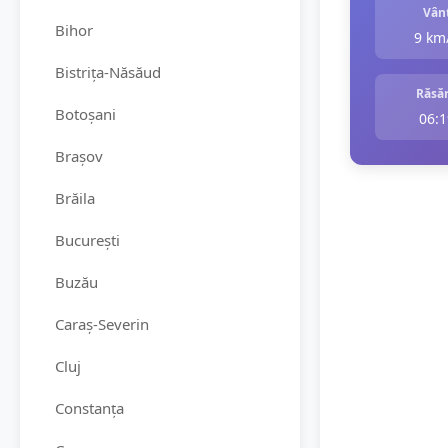
Vân
Bihor
9 km
Bistrița-Năsăud
Răsăr
Botoșani
06:1
Brașov
Brăila
București
Buzău
Caraș-Severin
Cluj
Constanța