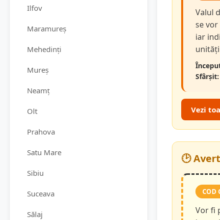
Ilfov
Valul 
se vor
Maramureș
iar in
unităț
Mehedinți
Început
Mureș
Sfârșit:
Neamț
Vezi to
Olt
Prahova
Satu Mare
🕑 Aver
Sibiu
COD 
Suceava
Vor fi
Sălaj