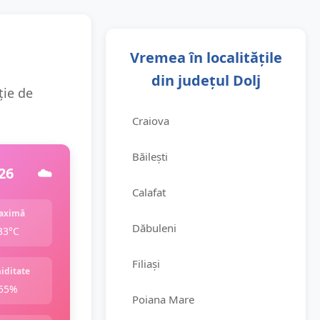
Vremea în localitățile
din județul Dolj
ție de
Craiova
Băilești
26
☁️
Calafat
aximă
Dăbuleni
33°C
Filiași
iditate
55%
Poiana Mare