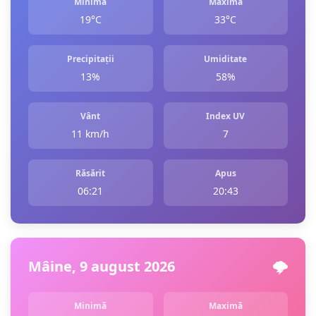
Minimă
Maximă
19°C
33°C
Precipitații
Umiditate
13%
58%
Vânt
Index UV
11 km/h
7
Răsărit
Apus
06:21
20:43
Mâine, 9 august 2026
🌩️
Minimă
Maximă