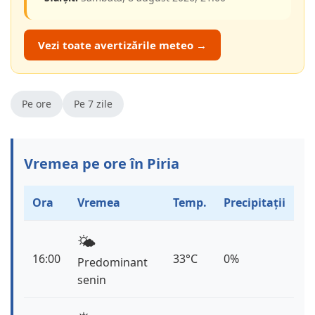
Vezi toate avertizările meteo →
Pe ore
Pe 7 zile
Vremea pe ore în Piria
Ora
Vremea
Temp.
Precipitații
🌤️
16:00
33°C
0%
Predominant
senin