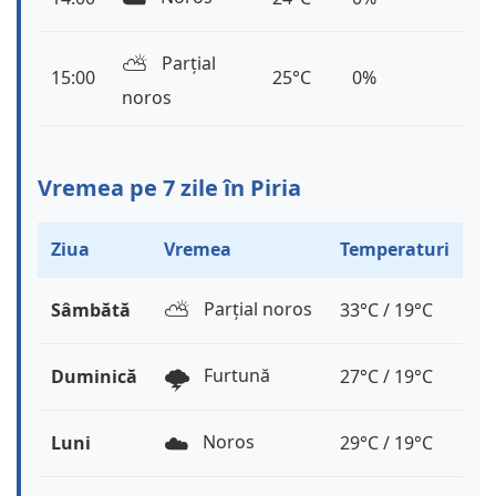
⛅️
Parțial
15:00
25°C
0%
noros
Vremea pe 7 zile în Piria
Ziua
Vremea
Temperaturi
⛅️
Parțial noros
Sâmbătă
33°C / 19°C
🌩️
Furtună
Duminică
27°C / 19°C
☁️
Noros
Luni
29°C / 19°C