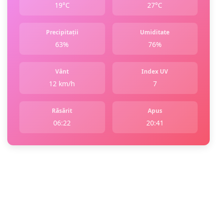
19°C
27°C
Precipitații
Umiditate
63%
76%
Vânt
Index UV
12 km/h
7
Răsărit
Apus
06:22
20:41