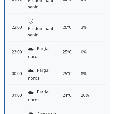
Predominant
senin
🌙
22:00
26°C
3%
Predominant
senin
☁️
Parțial
23:00
25°C
0%
noros
☁️
Parțial
00:00
25°C
8%
noros
☁️
Parțial
01:00
24°C
20%
noros
🌦️
Averse de