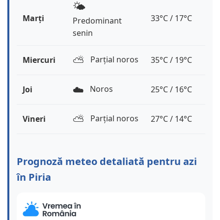
🌤️
Marți
33°C / 17°C
Predominant
senin
⛅️
Parțial noros
Miercuri
35°C / 19°C
☁️
Noros
Joi
25°C / 16°C
⛅️
Parțial noros
Vineri
27°C / 14°C
Prognoză meteo detaliată pentru azi
în Piria