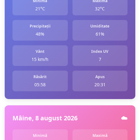
Minimă
Maximă
21°C
32°C
Precipitații
Umiditate
48%
61%
Vânt
Index UV
15 km/h
7
Răsărit
Apus
05:58
20:31
Mâine, 8 august 2026
☁️
Minimă
Maximă