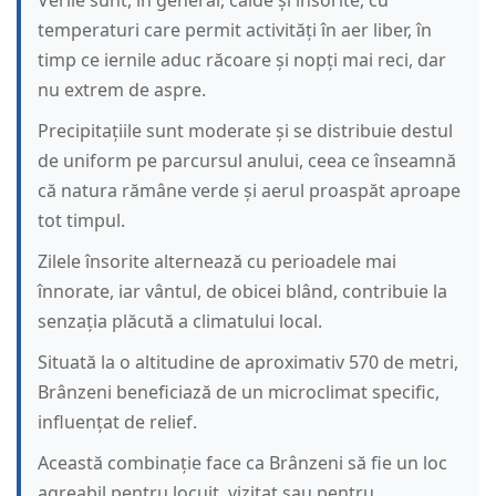
Verile sunt, în general, calde și însorite, cu
temperaturi care permit activități în aer liber, în
timp ce iernile aduc răcoare și nopți mai reci, dar
nu extrem de aspre.
Precipitațiile sunt moderate și se distribuie destul
de uniform pe parcursul anului, ceea ce înseamnă
că natura rămâne verde și aerul proaspăt aproape
tot timpul.
Zilele însorite alternează cu perioadele mai
înnorate, iar vântul, de obicei blând, contribuie la
senzația plăcută a climatului local.
Situată la o altitudine de aproximativ 570 de metri,
Brânzeni beneficiază de un microclimat specific,
influențat de relief.
Această combinație face ca Brânzeni să fie un loc
agreabil pentru locuit, vizitat sau pentru