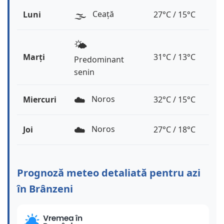
🌫️
Ceață
Luni
27°C / 15°C
🌤️
Marți
31°C / 13°C
Predominant
senin
☁️
Noros
Miercuri
32°C / 15°C
☁️
Noros
Joi
27°C / 18°C
Prognoză meteo detaliată pentru azi
în Brânzeni