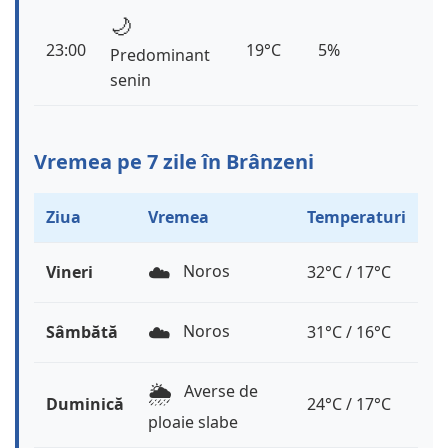
🌙
23:00
19°C
5%
Predominant
senin
Vremea pe 7 zile în Brânzeni
Ziua
Vremea
Temperaturi
☁️
Noros
Vineri
32°C / 17°C
☁️
Noros
Sâmbătă
31°C / 16°C
🌦️
Averse de
Duminică
24°C / 17°C
ploaie slabe