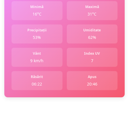
Minimă
Maximă
16°C
31°C
Precipitații
Umiditate
53%
62%
Vânt
Index UV
9 km/h
7
Răsărit
Apus
06:22
20:46