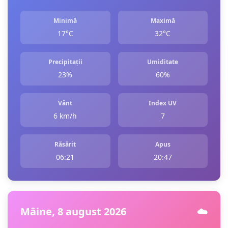
Minimă
Maximă
17°C
32°C
Precipitații
Umiditate
23%
60%
Vânt
Index UV
6 km/h
7
Răsărit
Apus
06:21
20:47
Mâine, 8 august 2026
☁️