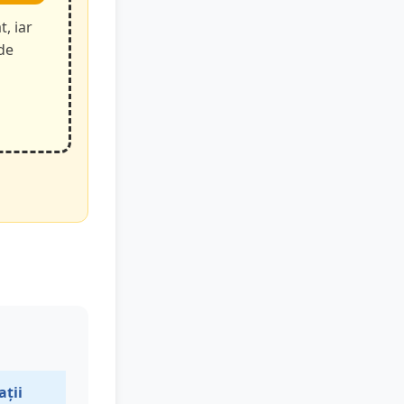
t, iar
de
ații