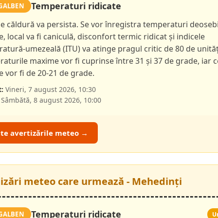
Temperaturi ridicate
GALBEN
de căldură va persista. Se vor înregistra temperaturi deoseb
e, local va fi caniculă, disconfort termic ridicat și indicele
atură-umezeală (ITU) va atinge pragul critic de 80 de unităț
aturile maxime vor fi cuprinse între 31 și 37 de grade, iar c
 vor fi de 20-21 de grade.
:
Vineri, 7 august 2026, 10:30
Sâmbătă, 8 august 2026, 10:00
ate avertizările meteo →
tizări meteo care urmează - Mehedinți
Temperaturi ridicate
GALBEN
U