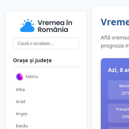
Vreme
Află vremea 
prognoza me
Orașe și județe
Azi, 8 
Nibiru
Mini
Alba
20°
Arad
Precipit
Argeș
20
Bacău