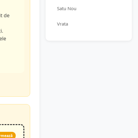
Satu Nou
it de
Vrata
i.
ele
rmează