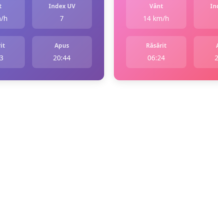
t
Index UV
Vânt
In
m/h
7
14 km/h
it
Apus
Răsărit
3
20:44
06:24