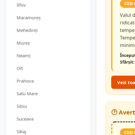
COD 
Ilfov
Valul 
Maramureș
ridicat
temper
Mehedinți
Temper
Mureș
minime
Neamț
Început
Sfârșit:
Olt
Prahova
Vezi to
Satu Mare
Sibiu
🕑 Aver
Suceava
Sălaj
COD 