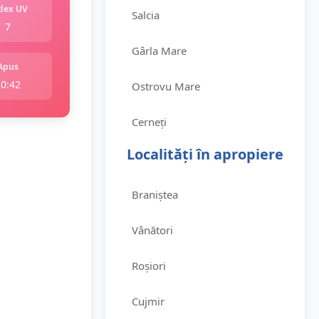
dex UV
Salcia
7
Gârla Mare
Apus
20:42
Ostrovu Mare
Cerneți
Localități în apropiere
Braniștea
Vânători
Roșiori
Cujmir