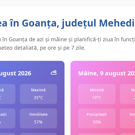
a în Goanța, județul Mehedi
în Goanța de azi și mâine și planifică-ți ziua în funcț
teo detaliată, pe ore și pe 7 zile.
august 2026
⛅️
Mâine, 9 august 20
mă
Maximă
Minimă
M
C
35°C
19°C
ații
Umiditate
Precipitații
Um
%
57%
50%