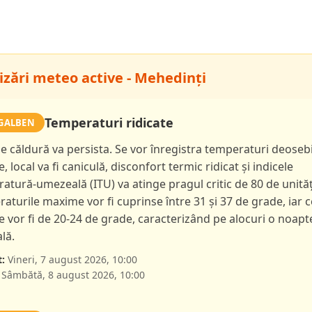
izări meteo active - Mehedinți
Temperaturi ridicate
GALBEN
de căldură va persista. Se vor înregistra temperaturi deoseb
e, local va fi caniculă, disconfort termic ridicat și indicele
atură-umezeală (ITU) va atinge pragul critic de 80 de unităț
aturile maxime vor fi cuprinse între 31 și 37 de grade, iar c
 vor fi de 20-24 de grade, caracterizând pe alocuri o noapt
lă.
:
Vineri, 7 august 2026, 10:00
Sâmbătă, 8 august 2026, 10:00