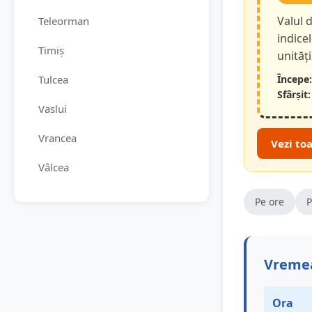
Valul d
Teleorman
indice
Timiș
unităț
Tulcea
Începe:
Sfârșit:
Vaslui
Vrancea
Vezi to
Vâlcea
Pe ore
P
Vremea
Ora