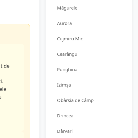
Măgurele
Aurora
Cujmiru Mic
Cearângu
it de
Punghina
i.
Izimșa
ele
e
Obârșia de Câmp
Drincea
Dârvari