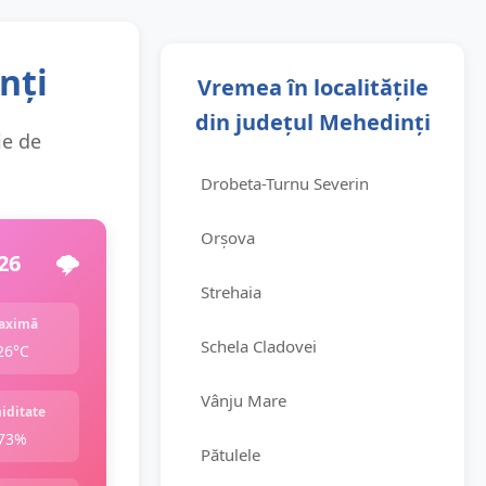
nți
Vremea în localitățile
din județul Mehedinți
ie de
Drobeta-Turnu Severin
Orșova
26
🌩️
Strehaia
aximă
Schela Cladovei
26°C
Vânju Mare
iditate
73%
Pătulele