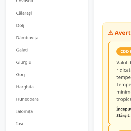
Covasna
Călărași
Dolj
⚠ Avert
Dâmbovița
Galați
COD 
Giurgiu
Valul 
ridicat
Gorj
temper
Temper
Harghita
minime
Hunedoara
tropica
Început
Ialomița
Sfârșit:
Iași