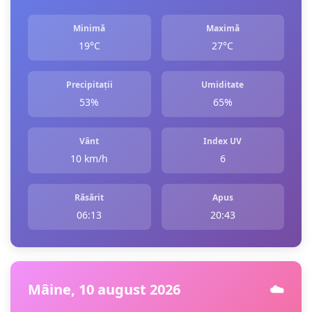
Minimă
Maximă
19°C
27°C
Precipitații
Umiditate
53%
65%
Vânt
Index UV
10 km/h
6
Răsărit
Apus
06:13
20:43
Mâine, 10 august 2026
☁️