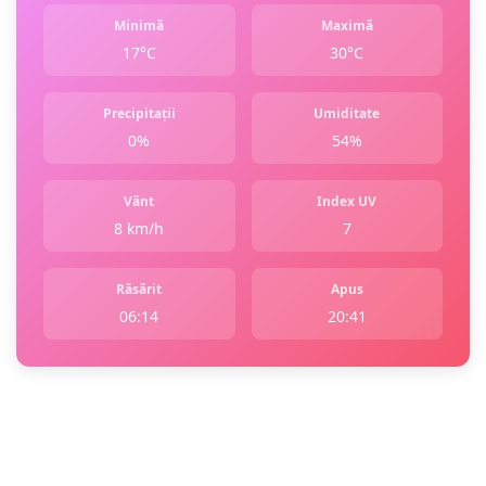
Minimă
Maximă
17°C
30°C
Precipitații
Umiditate
0%
54%
Vânt
Index UV
8 km/h
7
Răsărit
Apus
06:14
20:41