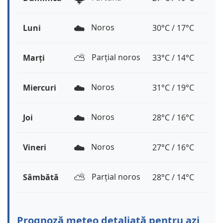
☁️
Noros
Luni
30°C / 17°C
⛅️
Parțial noros
Marți
33°C / 14°C
☁️
Noros
Miercuri
31°C / 19°C
☁️
Noros
Joi
28°C / 16°C
☁️
Noros
Vineri
27°C / 16°C
⛅️
Parțial noros
Sâmbătă
28°C / 14°C
Prognoză meteo detaliată pentru azi