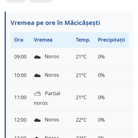
Vremea pe ore în Măcicășești
Ora
Vremea
Temp.
Precipitații
☁️
Noros
09:00
21°C
0%
☁️
Noros
10:00
21°C
0%
⛅️
Parțial
11:00
21°C
0%
noros
☁️
Noros
12:00
22°C
0%