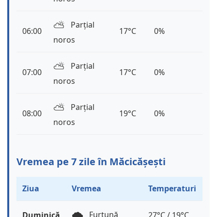
⛅️
Parțial
06:00
17°C
0%
noros
⛅️
Parțial
07:00
17°C
0%
noros
⛅️
Parțial
08:00
19°C
0%
noros
Vremea pe 7 zile în Măcicășești
Ziua
Vremea
Temperaturi
🌩️
Furtună
Duminică
27°C / 19°C