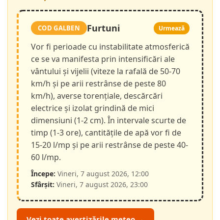
Furtuni
COD GALBEN
Urmează
Vor fi perioade cu instabilitate atmosferică
ce se va manifesta prin intensificări ale
vântului și vijelii (viteze la rafală de 50-70
km/h și pe arii restrânse de peste 80
km/h), averse torențiale, descărcări
electrice și izolat grindină de mici
dimensiuni (1-2 cm). În intervale scurte de
timp (1-3 ore), cantitățile de apă vor fi de
15-20 l/mp și pe arii restrânse de peste 40-
60 l/mp.
Începe:
Vineri, 7 august 2026, 12:00
Sfârșit:
Vineri, 7 august 2026, 23:00
Vezi toate avertizările meteo →