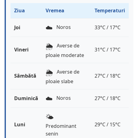
Ziua
Vremea
Temperaturi
☁️
Noros
Joi
33°C / 17°C
🌦️
Averse de
Vineri
31°C / 17°C
ploaie moderate
🌦️
Averse de
Sâmbătă
27°C / 18°C
ploaie slabe
☁️
Noros
Duminică
27°C / 18°C
🌤️
Luni
29°C / 15°C
Predominant
senin