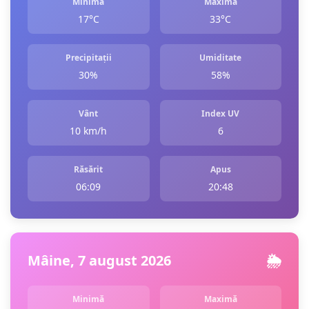
Minimă
Maximă
17°C
33°C
Precipitații
Umiditate
30%
58%
Vânt
Index UV
10 km/h
6
Răsărit
Apus
06:09
20:48
Mâine, 7 august 2026
🌦️
Minimă
Maximă