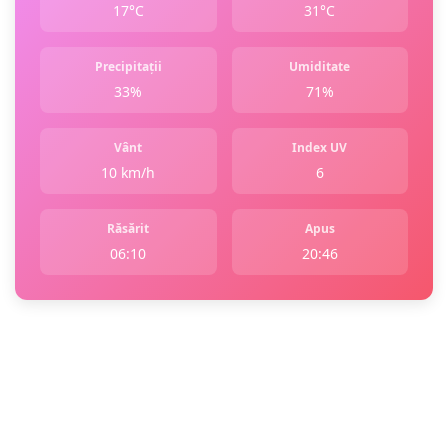
17°C
31°C
Precipitații
Umiditate
33%
71%
Vânt
Index UV
10 km/h
6
Răsărit
Apus
06:10
20:46