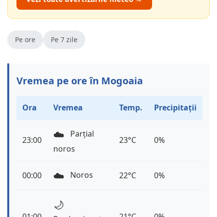
Pe ore
Pe 7 zile
Vremea pe ore în Mogoaia
Ora
Vremea
Temp.
Precipitații
☁️
Parțial
23:00
23°C
0%
noros
☁️
Noros
00:00
22°C
0%
🌙
01:00
21°C
0%