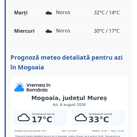
☁️
Noros
Marți
32°C / 14°C
☁️
Noros
Miercuri
30°C / 17°C
Prognoză meteo detaliată pentru azi
în Mogoaia